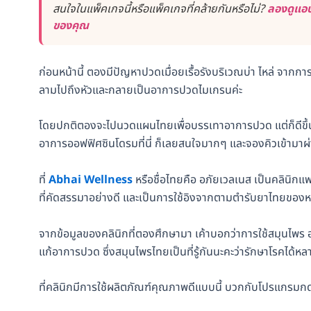
สนใจในแพ็คเกจนี้หรือแพ็คเกจที่คล้ายกันหรือไม่?
ลองดูแอป
ของคุณ
ก่อนหน้านี้ ตองมีปัญหาปวดเมื่อยเรื้อรังบริเวณบ่า ไหล่ จากกา
ลามไปถึงหัวและกลายเป็นอาการปวดไมเกรนค่ะ
โดยปกติตองจะไปนวดแผนไทยเพื่อบรรเทาอาการปวด แต่ก็ดีขึ้น
อาการออฟฟิศซินโดรมที่นี่ ก็เลยสนใจมากๆ และจองคิวเข้ามาผ
ที่
Abhai Wellness
หรือชื่อไทยคือ อภัยเวลเนส เป็นคลินิ
ที่คัดสรรมาอย่างดี และเป็นการใช้อิงจากตามตำรับยาไทยของ
จากข้อมูลของคลินิกที่ตองศึกษามา เค้าบอกว่าการใช้สมุน
แก้อาการปวด ซึ่งสมุนไพรไทยเป็นที่รู้กันนะคะว่ารักษาโรคได้หล
ที่คลินิกมีการใช้ผลิตภัณฑ์คุณภาพดีแบบนี้ บวกกับโปรแกรมกดจุ