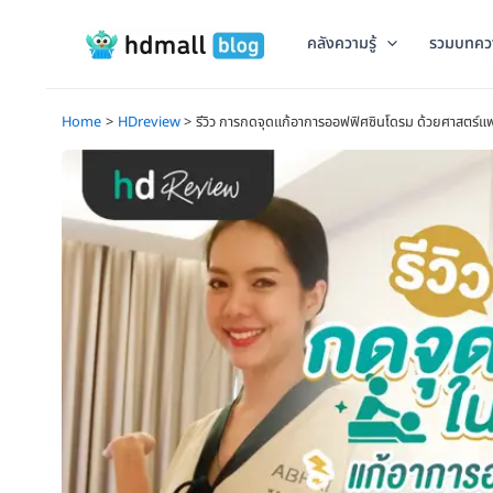
Skip
to
คลังความรู้
รวมบทคว
content
Home
HDreview
รีวิว การกดจุดแก้อาการออฟฟิศซินโดรม ด้วยศาสตร์แ