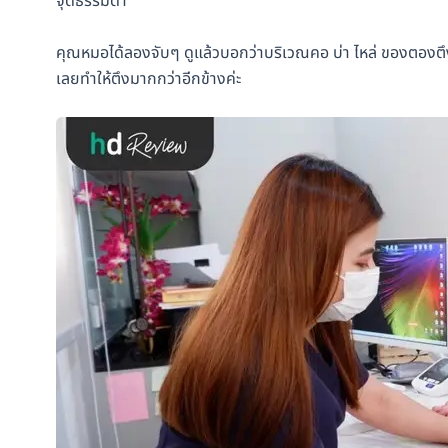
จุดธรรมดา
คุณหมอได้ลองจับๆ ดูแล้วบอกว่าบริเวณคอ บ่า ไหล่ ของตองต
เลยทำให้ตึงมากกว่าอีกข้างค่ะ