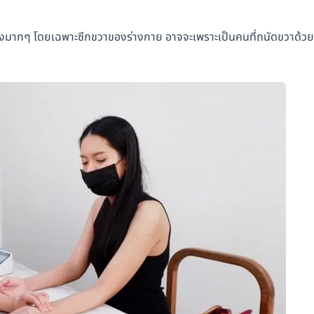
ึงมากๆ โดยเฉพาะซีกขวาของร่างกาย อาจจะเพราะเป็นคนที่ถนัดขวาด้วย