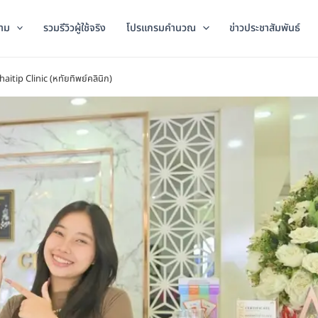
าม
รวมรีวิวผู้ใช้จริง
โปรแกรมคำนวณ
ข่าวประชาสัมพันธ์
aitip Clinic (หทัยทิพย์คลินิก)​