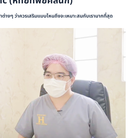
ic (หทัยทิพย์คลินิก)​
ำต่างๆ ว่าควรเสริมแบบไหนถึงจะเหมาะสมกับเรามากที่สุด