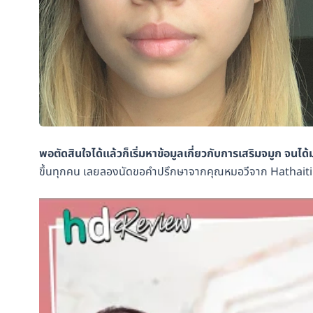
พอตัดสินใจได้แล้วก็เริ่มหาข้อมูลเกี่ยวกับการเสริมจมูก จนได
ขึ้นทุกคน เลยลองนัดขอคำปรึกษาจากคุณหมอวีจาก Hathaitip Cl