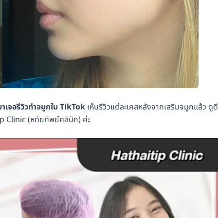
้มาเจอรีวิวทำจมูกใน TikTok
เห็นรีวิวแต่ละเคสหลังจากเสริมจมูกแล้ว ดูดี
inic (หทัยทิพย์คลินิก)​ ค่ะ