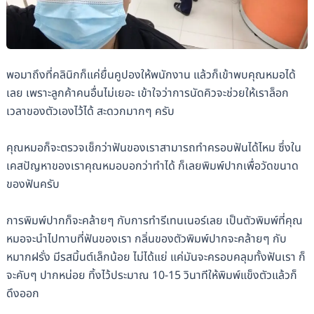
พอมาถึงที่คลินิกก็แค่ยื่นคูปองให้พนักงาน แล้วก็เข้าพบคุณหมอได้
เลย เพราะลูกค้าคนอื่นไม่เยอะ เข้าใจว่าการนัดคิวจะช่วยให้เราล็อก
เวลาของตัวเองไว้ได้ สะดวกมากๆ ครับ
คุณหมอก็จะตรวจเช็กว่าฟันของเราสามารถทำครอบฟันได้ไหม ซึ่งใน
เคสปัญหาของเราคุณหมอบอกว่าทำได้ ก็เลยพิมพ์ปากเพื่อวัดขนาด
ของฟันครับ
การพิมพ์ปากก็จะคล้ายๆ กับการทำรีเทนเนอร์เลย เป็นตัวพิมพ์ที่คุณ
หมอจะนำไปทาบที่ฟันของเรา กลิ่นของตัวพิมพ์ปากจะคล้ายๆ กับ
หมากฝรั่ง มีรสมิ้นต์เล็กน้อย ไม่ได้แย่ แค่มันจะครอบคลุมทั้งฟันเรา ก็
จะคับๆ ปากหน่อย ทิ้งไว้ประมาณ 10-15 วินาทีให้พิมพ์แข็งตัวแล้วก็
ดึงออก