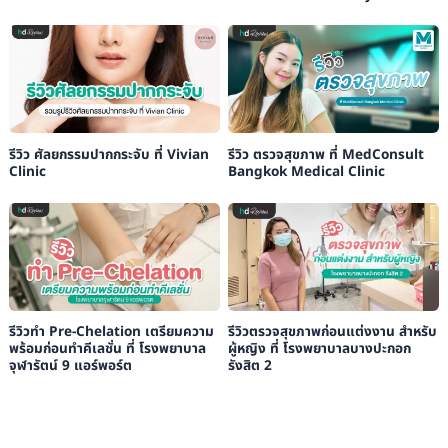
รีวิว ศัลยกรรมปากกระจับ ที่ Vivian
รีวิว ตรวจสุขภาพ ที่ MedConsult
Clinic
Bangkok Medical Clinic
รีวิวทำ Pre-Chelation เตรียมความ
รีวิวตรวจสุขภาพก่อนแต่งงาน สำหรับ
พร้อมก่อนทำคีเลชั่น ที่ โรงพยาบาล
ผู้หญิง ที่ โรงพยาบาลบางปะกอก
จุฬารัตน์ 9 แอร์พอร์ต
รังสิต 2