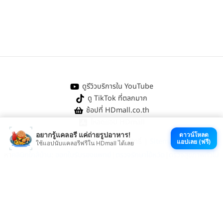
ดูรีวิวบริการใน YouTube
ดู TikTok ที่ตลกมาก
ช้อปที่ HDmall.co.th
โหลดแอป HDmall
อยากรู้แคลอรี แค่ถ่ายรูปอาหาร!
ดาวน์โหลด
@ 2026 HDmall | สงวนลิขสิทธิ์ |
Sitemap
แอปเลย (ฟรี)
ใช้แอปนับแคลอรีฟรีใน HDmall ได้เลย
หา
คลินิกใกล้บ้าน
:
ออกใบรับรองแพทย์
|
ตรวจรักษาไข้หวัด
|
ตรวจสุขภาพทั่วไป