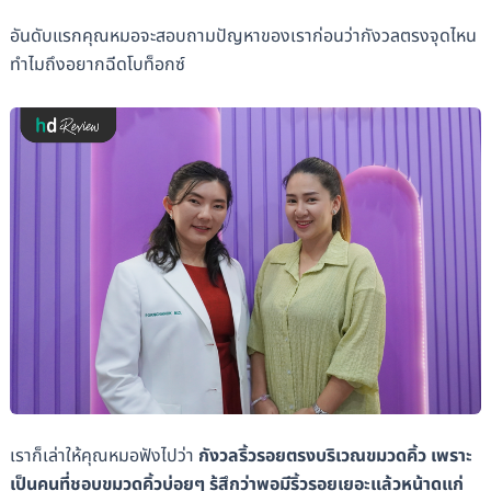
อันดับแรกคุณหมอจะสอบถามปัญหาของเราก่อนว่ากังวลตรงจุดไหน
ทำไมถึงอยากฉีดโบท็อกซ์
เราก็เล่าให้คุณหมอฟังไปว่า
กังวลริ้วรอยตรงบริเวณขมวดคิ้ว เพราะ
เป็นคนที่ชอบขมวดคิ้วบ่อยๆ รู้สึกว่าพอมีริ้วรอยเยอะแล้วหน้าดูแก่