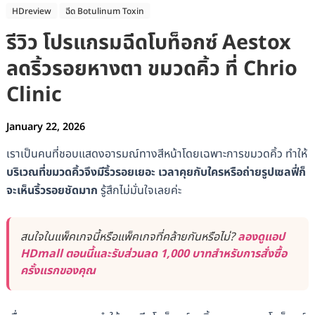
HDreview
ฉีด Botulinum Toxin
รีวิว โปรแกรมฉีดโบท็อกซ์ Aestox
ลดริ้วรอยหางตา ขมวดคิ้ว ที่ Chrio
Clinic
January 22, 2026
เราเป็นคนที่ชอบแสดงอารมณ์ทางสีหน้าโดยเฉพาะการขมวดคิ้ว ทำให้
บริเวณที่ขมวดคิ้วจึงมีริ้วรอยเยอะ เวลาคุยกับใครหรือถ่ายรูปเซลฟี่ก็
จะเห็นริ้วรอยชัดมาก
รู้สึกไม่มั่นใจเลยค่ะ
สนใจในแพ็คเกจนี้หรือแพ็คเกจที่คล้ายกันหรือไม่?
ลองดูแอป
HDmall ตอนนี้และรับส่วนลด 1,000 บาทสำหรับการสั่งซื้อ
ครั้งแรกของคุณ