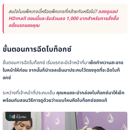
สนใจในแพ็คเกจนี้หรือแพ็คเกจที่คล้ายกันหรือไม่?
ลองดูแอป
HDmall ตอนนี้และรับส่วนลด 1,000 บาทสำหรับการสั่งซื้อ
ครั้งแรกของคุณ
ขั้นตอนการฉีดโบท็อกซ์
ขั้นตอนการฉีดโบท็อกซ์ เริ่มแรกจะมีเจ้าหน้าที่มา
เช็ดทำความสะอาด
ใบหน้าให้ก่อน จากนั้นก็นำเจลเย็นมาประคบไว้ตรงจุดที่จะฉีดโบท็
อกซ์
ระหว่างที่เจ้าหน้าที่ประคบเย็น
คุณหมอจะนำกล่องโบท็อกซ์มาให้เช็ก
พร้อมกับสอนวิธีการดูด้วยว่าแบบไหนคือโบท็อกซ์ของแท้