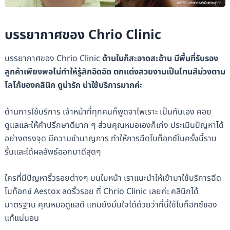
บรรยากาศของ Chrio Clinic
บรรยากาศของ Chrio Clinic
ด้านในก็สะอาดสะอ้าน มีพื้นที่รับรอง
ลูกค้าเพียงพอไม่ทำให้รู้สึกอึดอัด ตกแต่งสวยงามเป็นโทนสีม่วงตาม
โลโก้ของคลินิก ดูน่ารัก น่าใช้บริการมากค่ะ
ด้านการใช้บริการ เจ้าหน้าที่ทุกคนก็พูดจาไพเราะ เป็นกันเอง คอย
ดูแลและให้คำปรึกษาดีมาก ๆ ส่วนคุณหมอเองก็เก่ง ประเมินปัญหาได้
อย่างตรงจุด มีความชำนาญการ ทำให้การฉีดโบท็อกซ์ในครั้งนี้ราบ
รื่นและได้ผลลัพธ์ออกมาดีสุดๆ
ใครที่มีปัญหาริ้วรอยต่างๆ บนใบหน้า เราแนะนำให้เข้ามาใช้บริการฉีด
โบท็อกซ์ Aestox ลดริ้วรอย ที่ Chrio Clinic เลยค่ะ คลินิกได้
มาตรฐาน คุณหมอดูแลดี แถมยังมั่นใจได้ด้วยว่าที่นี่ใช้โบท็อกซ์ของ
แท้แน่นอน