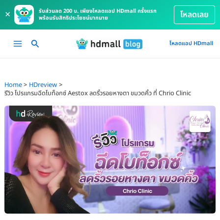
รับส่วนลด 200 บ. เพียงโหลดแอป HDmall ครั้งแรก
×
โหลดเลย
พร้อมรับสิทธิประโยชน์มากมาย
Skip
Main
โหลดแอป HDmall
to
Menu
content
Home
HDreview
รีวิว โปรแกรมฉีดโบท็อกซ์ Aestox ลดริ้วรอยหางตา ขมวดคิ้ว ที่ Chrio Clinic