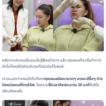
หลังจากประคบเย็นจนเริ่มรู้สึกหน้าชาๆ แล้ว คุณหมอก็จะเริ่มทำการ
ฉีดโบท็อกซ์ไปยังบริเวณที่ประเมินไว้เลยค่ะ
เราจะบอกว่าตอนฉีดโบท็อกซ์
คุณหมอมือเบามากๆ อาจจะมีจี๊ดๆ บ้าง
นิดหน่อยแต่ก็ทนได้ค่ะ
โดยรวม
ใช้เวลาฉีดประมาณ 20 นาที
ก็เสร็จ
เรียบร้อยแล้ว