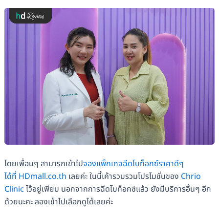
โดยเพื่อนๆ สามารถเข้าไป
จองแพ็กเกจฉีดโบท็อกซ์ราคาดีๆ
ได้ที่ HDmall.co.th
เลยค่ะ ในนี้เค้ารวบรวมโปรโมชั่นของ
Chrio
Clinic
ไว้อยู่เพียบ นอกจากการฉีดโบท็อกซ์แล้ว ยังมีบริการอื่นๆ อีก
ด้วยนะคะ ลองเข้าไปเลือกดูได้เลยค่ะ