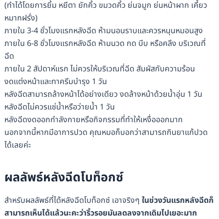
(ทำได้โดยการยิ้ม หยีตา ยักคิ้ว ขมวดคิ้ว ย่นจมูก ย่นหน้าผาก เคี้ยว
หมากฝรั่ง)
ภายใน 3-4 ชั่วโมงแรกหลังฉีด ห้ามนอนราบและควรหนุนหมอนสูง
ภายใน 6-8 ชั่วโมงแรกหลังฉีด ห้ามนวด กด บีบ หรือคลึง บริเวณที่
ฉีด
ภายใน 2 สัปดาห์แรก ไม่ควรให้บริเวณที่ฉีด สัมผัสกับความร้อน
งดแต่งหน้าและทาครีมบำรุง 1 วัน
หลังฉีดสามารถล้างหน้าได้อย่างเดียว งดล้างหน้าด้วยน้ำอุ่น 1 วัน
หลังฉีดไม่ควรแช่น้ำหรือว่ายน้ำ 1 วัน
หลังฉีดงดออกกำลังกายหรือกิจกรรมที่ทำให้เหงื่อออกมาก
นอกจากนี้หากมีอาการปวด คุณหมอก็บอกว่าสามารถกินยาแก้ปวด
ได้เลยค่ะ
ผลลัพธ์หลังฉีดโบท็อกซ์
สำหรับผลลัพธ์ที่ได้หลังฉีดโบท็อกซ์ เอาจริงๆ
ในช่วงวันแรกหลังฉีดก็
สามารถเห็นได้แล้วนะคะว่าริ้วรอยมันลดลงจากเดิมไปเยอะมาก