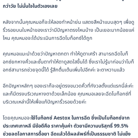
กว่าวัย ไม่มั่นใจในตัวเองเลย
หลังจากนั้นคุณหมอก็จะให้ลองทำหน้าย่น แสดงสีหน้าแบบสุดๆ เพื่อดู
ริ้วรอยบนใบหน้าของเราว่ามีปัญหาตรงไหนบ้าง เป็นเยอะมากน้อยแค่
ไหน คุณหมอจะได้ประเมินการฉีดโบท็อกซ์ได้ถูก
คุณหมอแนะนำด้วยว่าปัญหาตกตา ทำให้ดูตาเศร้า สามารถฉีดโบท็
อกซ์ยกหางคิ้วและชั้นตาทำให้ตาดูสดใสขึ้นได้ ซึ่งเราไม่รู้มาก่อนว่าโบท็
อกซ์สามารถช่วยจุดนี้ได้ รู้สึกตื่นเต้นเพิ่มไปอีกค่ะ จะตาหวานแล้ว
อีกปัญหาหลักๆ ของเราก็จะอยู่ตรงขมวดคิ้วที่กังวลตั้งแต่แรกนี่ล่ะค่ะ
และก็มีตรงบริเวณหางตาด้วยเล็กน้อย คุณหมอเลยจะฉีดโบท็อกซ์ที่
บริเวณเหล่านี้ให้เพื่อแก้ปัญหาริ้วรอยด้วยค่ะ
โดยคุณหมอจะ
ใช้โบท็อกซ์ Aestox ในการฉีด ซึ่งเป็นโบท็อกซ์จาก
ประเทศเกาหลี มีข้อดีคือ ราคาคุ้มค่า ตัวยามีความบริสุทธิ์ 99.5%
ช่วยลดโอกาสการดื้อยา ฉีดแล้วได้ผลลัพธ์ที่เป็นธรรมชาติ ไม่แข็ง