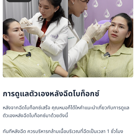
การดูแลตัวเองหลังฉีดโบท็อกซ์
หลังจากฉีดโบท็อกซ์เสร็จ คุณหมอก็ได้ใหคำแนะนำเกี่ยวกับการดูแล
ตัวเองหลังฉีดโบท็อกซ์มาด้วยดังนี้
ทันทีหลังฉีด ควรบริหารกล้ามเนื้อบริเวณที่ฉีดเป็นเวลา 1 ชั่วโมง