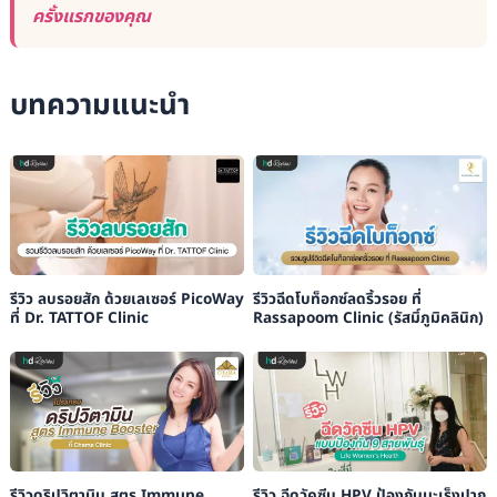
ครั้งแรกของคุณ
บทความแนะนำ
รีวิว ลบรอยสัก ด้วยเลเซอร์ PicoWay
รีวิวฉีดโบท็อกซ์ลดริ้วรอย ที่
ที่ Dr. TATTOF Clinic
Rassapoom Clinic (รัสมิ์ภูมิคลินิก)
รีวิวดริปวิตามิน สูตร Immune
รีวิว ฉีดวัคซีน HPV ป้องกันมะเร็งปาก