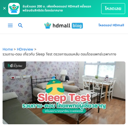
รับส่วนลด 200 บ. เพียงโหลดแอป HDmall ครั้งแรก
×
โหลดเลย
พร้อมรับสิทธิประโยชน์มากมาย
Skip
Main
โหลดแอป HDmall
to
Menu
content
Home
HDreview
รวมถาม-ตอบ เกี่ยวกับ Sleep Test ตรวจการนอนหลับ ตอบโดยแพทย์เฉพาะทาง