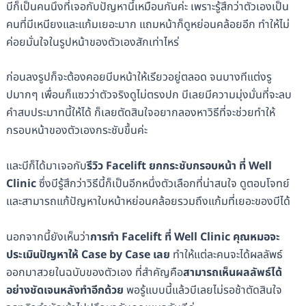
บีก็เป็นคนนึงที่เจอกับปัญหานี้เหมือนกันค่ะ เพราะรู้สึกว่าตัวเองเป็น
คนที่มีเหนียงและแก้มเยอะมาก แถมหน้าก็ดูหย่อนคล้อยอีก ทำให้ไม่
ค่อยมั่นใจในรูปหน้าของตัวเองสักเท่าไหร่
ก่อนลงรูปก็จะต้องคอยบีบหน้าให้เรียวอยู่ตลอด จนบางทีแต่งรู
ปมากๆ เพื่อนก็แซวว่าตัวจริงดูไม่ตรงปก บีเลยมีความมุ่งมั่นที่จะลบ
คำสบประมาทนี้ให้ได้ ก็เลยตัดสินใจอยากลองหาวิธีที่จะช่วยทำให้
กรอบหน้าของตัวเองกระชับขึ้นค่ะ
และบีก็ได้มาเจอกับ
รีวิว Facelift ยกกระชับกรอบหน้า ที่ Well
Clinic
ซึ่งบีรู้สึกว่าวิธีนี้ก็เป็นอีกหนึ่งตัวเลือกที่น่าสนใจ ดูตอบโจทย์
และสามารถแก้ปัญหาใบหน้าหย่อนคล้อยรวมถึงแก้มที่เยอะของบีได้
นอกจากนี้ยังเห็นว่า
การทำ Facelift ที่ Well Clinic คุณหมอจะ
ประเมินปัญหาให้ Case by Case เลย
ทำให้แต่ละคนจะได้ผลลัพธ์
ออกมาสวยในฉบับของตัวเอง ที่สำคัญคือ
สามารถเห็นผลลัพธ์ได้
อย่างชัดเจนหลังทำอีกด้วย
พอรู้แบบนี้แล้วบีเลยไม่รอช้าตัดสินใจ