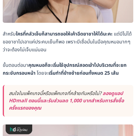
สำหรับ
ใครที่กลัวเจ็บก็สามารถขอให้เค้าฉีดยาชาให้ได้นะคะ
แต่บีไม่ได้
ขอยาชาไปเอาแค่ประคบเย็นก็พอ เพราะบีเชื่อมั่นในมือคุณหมอมากๆ
ว่าจะต้องไม่เจ็บแน่นอน
ขั้นตอนต่อมา
คุณหมอก็จะเริ่มใช้อุปกรณ์สอดเข้าไปบริเวณที่จะยก
กระชับกรอบหน้า
โดยจะ
เริ่มทำที่ข้างซ้ายก่อนทั้งหมด 25 เส้น
สนใจในแพ็คเกจนี้หรือแพ็คเกจที่คล้ายกันหรือไม่?
ลองดูแอป
HDmall ตอนนี้และรับส่วนลด 1,000 บาทสำหรับการสั่งซื้อ
ครั้งแรกของคุณ