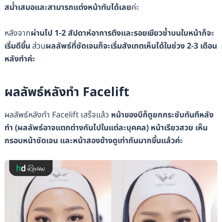
สม่ำเสมอและสามารถแต่งหน้าทับได้เลย
ค่ะ
หลังจาก
ผ่านไป 1-2 สัปดาห์อาการตึงและรอยเขียวช้ำบนใบหน้าก็จะ
เริ่มดีขึ้น
ส่วน
ผลลัพธ์ที่ชัดเจนก็จะเริ่มสังเกตเห็นได้ในช่วง 2-3 เดือน
หลังทำค่ะ
ผลลัพธ์หลังทำ Facelift
ผลลัพธ์หลังทำ Facelift เสร็จแล้ว
หน้าของบีก็ดูยกกระชับทันทีหลัง
ทำ (ผลลัพธ์อาจแตกต่างกันไปในแต่ละบุคคล) หน้าเรียวสวย เห็น
กรอบหน้าชัดเจน และหน้าสองข้างดูเท่ากันมากขึ้นแล้วค่ะ