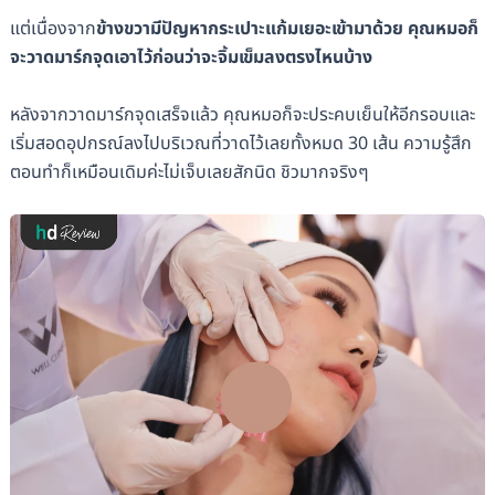
แต่เนื่องจาก
ข้างขวามีปัญหากระเปาะแก้มเยอะเข้ามาด้วย คุณหมอก็
จะวาดมาร์กจุดเอาไว้ก่อนว่าจะจิ้มเข็มลงตรงไหนบ้าง
หลังจากวาดมาร์กจุดเสร็จแล้ว คุณหมอก็จะประคบเย็นให้อีกรอบและ
เริ่มสอดอุปกรณ์ลงไปบริเวณที่วาดไว้เลยทั้งหมด 30 เส้น ความรู้สึก
ตอนทำก็เหมือนเดิมค่ะไม่เจ็บเลยสักนิด ชิวมากจริงๆ