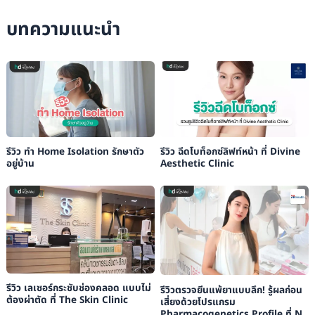
บทความแนะนำ
รีวิว ทำ Home Isolation รักษาตัว
รีวิว ฉีดโบท็อกซ์ลิฟท์หน้า ที่ Divine
อยู่บ้าน
Aesthetic Clinic
รีวิว เลเซอร์กระชับช่องคลอด แบบไม่
รีวิวตรวจยีนแพ้ยาแบบลึก! รู้ผลก่อน
ต้องผ่าตัด ที่ The Skin Clinic
เสี่ยงด้วยโปรแกรม
Pharmacogenetics Profile ที่ N