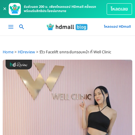
รับส่วนลด 200 บ. เพียงโหลดแอป HDmall ครั้งแรก
×
โหลดเลย
พร้อมรับสิทธิประโยชน์มากมาย
Skip
Main
โหลดแอป HDmall
to
Menu
content
Home
HDreview
รีวิว Facelift ยกกระชับกรอบหน้า ที่ Well Clinic