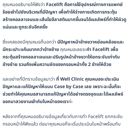
คุณหมออธิบายให้ฟังว่า
Facelift คือการใช้อุปกรณ์ทางการแพทย์
ร้อยเข้าไปยังบริเวณที่มีปัญหา เพื่อทำให้ร่างกายเกิดการกระตุ้น
สร้างคอลลาเจนและเส้นใยอีลาสตินมากขึ้นจนได้ผลลัพธ์ที่ทำให้ผิวดู
แน่นและดูกระชับอีกครั้ง
ซึ่งเคสของบีคุณหมอก็บอกว่า
มีปัญหาหน้าข้างขวาหย่อนคล้อยและ
มีกระเปาะแก้มมากกว่าข้างซ้าย
คุณหมอเลยจะ
ทำ Facelift เพื่อ
กระตุ้นสร้างคอลลาเจนและปรับรูปหน้าข้างขวาให้ยกระชับเท่ากับ
ข้างซ้าย รวมถึงเพิ่มความชัดของกรอบหน้าทั้ง 2 ข้างให้ด้วย
และอย่างที่บีทราบข้อมูลมาว่า
ที่ Well Clinic
คุณหมอจะประเมิน
ปัญหาและแก้ปัญหาให้แบบ Case by Case เลย เพราะฉะนั้นก็จะ
ช่วยทำให้คุณหมอสามารถแก้ปัญหาได้อย่างตรงจุดและได้ผลลัพธ์
ออกมาสวยงามเข้ากับใบหน้าของเรา
ค่ะ
หลังจากที่คุณหมออธิบายข้อมูลเกี่ยวกับการทำ Facelift ยกกระชับ
กรอบหน้าให้ฟังแล้ว ต่อมาคุณหมอก็จะเริ่มประเมินใบหน้าพร้อมกับ