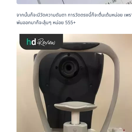
จากนั้นก็จะมีวัดความดันตา การวัดตรงนี้ก็จะตื่นเต้นหน่อย เพ
พ่นออกมาก็จะลุ้นๆ หน่อย 555+