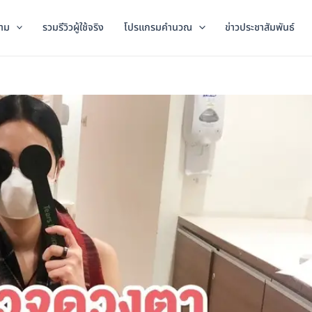
าม
รวมรีวิวผู้ใช้จริง
โปรแกรมคำนวณ
ข่าวประชาสัมพันธ์