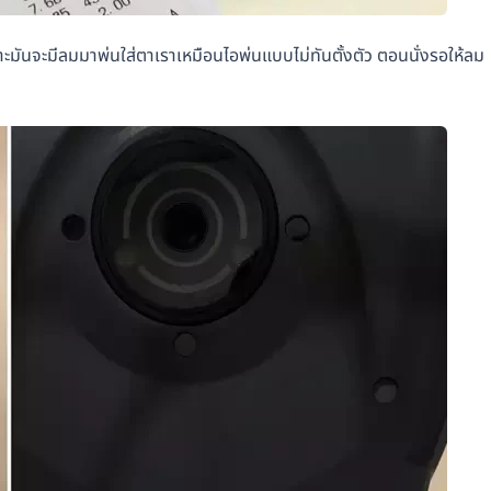
ราะมันจะมีลมมาพ่นใส่ตาเราเหมือนไอพ่นแบบไม่ทันตั้งตัว ตอนนั่งรอให้ลม