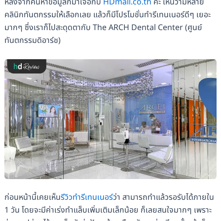
หลังจากค้นหาข้อมูลก็มาเจอกับ
HDmall.co.th
ค่ะ เห็นว่ามีหลาย
คลินิกทันตกรรมให้เลือกเลย แล้วก็มีโปรโมชั่นทำรีเทนเนอร์ดีๆ เยอะ
มากๆ ซึ่งเราก็ไปสะดุดตากับ The ARCH Dental Center (ศูนย์
ทันตกรรมดิอาร์ช)
ก่อนหน้านี้เคยเห็น
รีวิวทำรีเทนเนอร์
ว่า สามารถทำแล้วรอรับได้ภายใน
1 วัน โดยจะมีค่าเร่งทำแล็บเพิ่มเติมเล็กน้อย ก็เลยสนใจมากๆ เพราะ