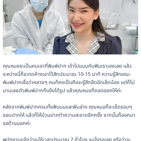
คุณหมอจะเป็นคนเอาที่พิมพ์ปาก เข้าไปแนบกับฟันเราเองเลย แล้ว
ระหว่างนี้ก็จะกดค้างเอาไว้สักประมาณ 10-15 นาที ความรู้สึกขณะ
พิมพ์ปากเชื่อว่าหลายๆ คนก็คงเป็นคือจะรู้สึกอึดอัดเล็กน้อย แต่ก็ไม่
นานเลยตัวพิมพ์ปากก็แข็งได้รูป แล้วคุณหมอก็ถอดออกให้ค่ะ
หลังจากพิมพ์ปากครบทั้งฟันบนและฟันล่าง คุณหมอก็จะเช็ดรอบๆ
ขอบปากให้ แล้วก็ให้บ้วนปากทำความสะอาดอีกครั้ง จากนั้นก็ออกมา
รอด้านนอกค่ะ
พนักงานแจ้งว่าจะใช้เวลาประมาณ 2 ชั่วโมง จะนั่งรอเลย หรือว่าจะ