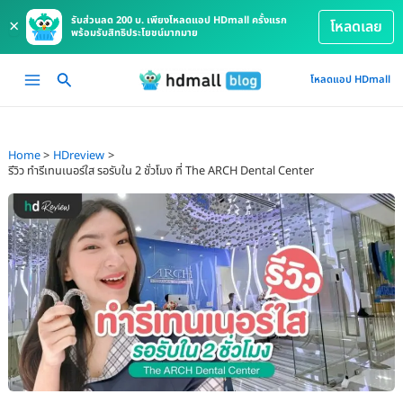
รับส่วนลด 200 บ. เพียงโหลดแอป HDmall ครั้งแรก
×
โหลดเลย
พร้อมรับสิทธิประโยชน์มากมาย
Skip
Main
โหลดแอป HDmall
to
Menu
content
Home
HDreview
รีวิว ทำรีเทนเนอร์ใส รอรับใน 2 ชั่วโมง ที่ The ARCH Dental Center