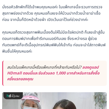
นั่งรอคิวสักพักก็ได้เข้าพบคุณหมอค่ะ ในแพ็กเกจนี้จะรวมการตรวจ
สุขภาพช่องปากด้วย คุณหมอก็เลยจะให้บ้วนปากด้วยน้ำยาฆ่าเชื้อ
ก่อน จากนั้นก็ปิดหน้าด้วยผ้า เปิดเว้นเอาไว้แค่ช่วงปากค่ะ
คุณหมอก็ตรวจสุขภาพฟันเบื้องต้นให้ไม่มีอะไรผิดปกติ ก็เลยเข้าสู่ขั้น
ตอนการพิมพ์ปากเพื่อทำรีเทนเนอร์กันเลย ซึ่งระหว่างรอ ผู้ช่วย
ทันตแพทย์ก็จะตีเนื้ออุปกรณ์พิมพ์ฟันให้เข้ากัน ก่อนจะนำใส่ถาดพิมพ์
ฟันยื่นให้คุณหมอค่ะ
สนใจในแพ็คเกจนี้หรือแพ็คเกจที่คล้ายกันหรือไม่?
ลองดูแอป
HDmall ตอนนี้และรับส่วนลด 1,000 บาทสำหรับการสั่งซื้อ
ครั้งแรกของคุณ