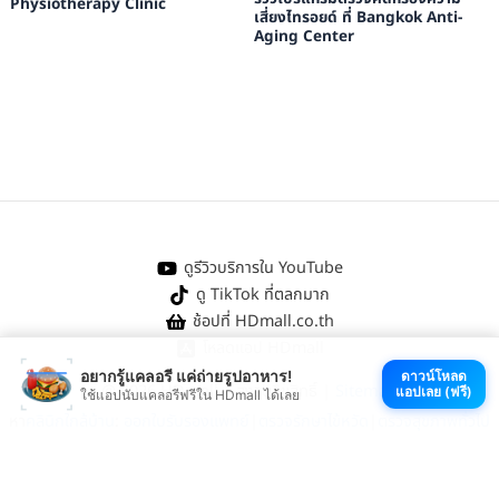
Physiotherapy Clinic
เสี่ยงไทรอยด์ ที่ Bangkok Anti-
Aging Center
ดูรีวิวบริการใน YouTube
ดู TikTok ที่ตลกมาก
ช้อปที่ HDmall.co.th
โหลดแอป HDmall
อยากรู้แคลอรี แค่ถ่ายรูปอาหาร!
ดาวน์โหลด
@ 2026 HDmall | สงวนลิขสิทธิ์ |
Sitemap
แอปเลย (ฟรี)
ใช้แอปนับแคลอรีฟรีใน HDmall ได้เลย
หา
คลินิกใกล้บ้าน
:
ออกใบรับรองแพทย์
|
ตรวจรักษาไข้หวัด
|
ตรวจสุขภาพทั่วไป