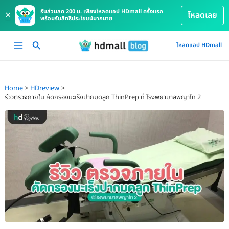
รับส่วนลด 200 บ. เพียงโหลดแอป HDmall ครั้งแรก
×
โหลดเลย
พร้อมรับสิทธิประโยชน์มากมาย
Skip
Main
โหลดแอป HDmall
to
Menu
content
Home
HDreview
รีวิวตรวจภายใน คัดกรองมะเร็งปากมดลูก ThinPrep ที่ โรงพยาบาลพญาไท 2