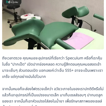
ถึงเวลาตรวจ คุณหมอจะอุปกรณ์ที่เรียกว่า Speculum หรือที่เราคุ้น
ในชื่อ “ปากเป็ด” เปิดปากช่องคลอด ความรู้สึกตอนคุณหมอสอดเข้า
มาจะเย็นๆ ส่วนตอนเปิด บอกเลยค่ะว่าเจ็บ 555+ อาจจะเป็นเพราะเรา
เกร็ง แต่ทุกอย่างมันไปไวมาก
จากนั้นหมอก็จะส่องไฟตรวจเช็คว่า อวัยวะภายในของเราปกติดีหรือไม่
แล้วก็เอาอุปกรณ์ที่เป็นแปรงขนาดเล็ก มาเก็บเซลล์รอบๆ ปากมดลูก
ของเรา จากนั้นก็เอาหัวแปรงใส่ลงในน้ำยา เพื่อรักษาสภาพของเซลล์