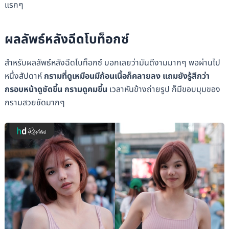
แรกๆ
ผลลัพธ์หลังฉีดโบท็อกซ์
สำหรับผลลัพธ์หลังฉีดโบท็อกซ์ บอกเลยว่ามันดีงามมากๆ พอผ่านไป
หนึ่งสัปดาห์
กรามที่ดูเหมือนมีก้อนเนื้อก็คลายลง แถมยังรู้สึกว่า
กรอบหน้าดูชัดขึ้น กรามดูคมขึ้น
เวลาหันข้างถ่ายรูป ก็มีขอบมุมของ
กรามสวยชัดมากๆ