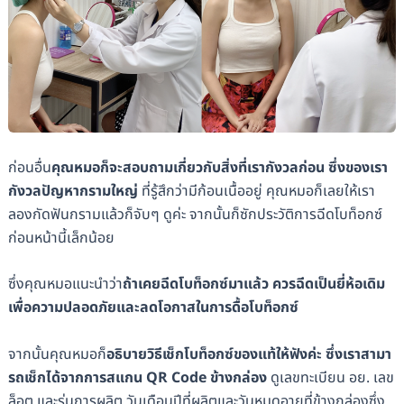
ก่อนอื่น
คุณหมอก็จะสอบถามเกี่ยวกับสิ่งที่เรากังวลก่อน ซึ่งของเรา
กังวลปัญหากรามใหญ่
ที่รู้สึกว่ามีก้อนเนื้ออยู่ คุณหมอก็เลยให้เรา
ลองกัดฟันกรามแล้วก็จับๆ ดูค่ะ จากนั้นก็ซักประวัติการฉีดโบท็อกซ์
ก่อนหน้านี้เล็กน้อย
ซึ่งคุณหมอแนะนำว่า
ถ้าเคยฉีดโบท็อกซ์มาแล้ว ควรฉีดเป็นยี่ห้อเดิม
เพื่อความปลอดภัยและลดโอกาสในการดื้อโบท็อกซ์
จากนั้นคุณหมอก็
อธิบายวิธีเช็กโบท็อกซ์ของแท้ให้ฟังค่ะ ซึ่งเราสามา
รถเช็กได้จากการสแกน QR Code ข้างกล่อง
ดูเลขทะเบียน อย. เลข
ล็อต และรุ่นการผลิต วันเดือนปีที่ผลิตและวันหมดอายุที่ข้างกล่องซึ่ง