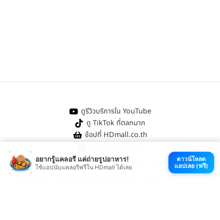
ดูรีวิวบริการใน YouTube
ดู TikTok ที่ตลกมาก
ช้อปที่ HDmall.co.th
โหลดแอป HDmall
อยากรู้แคลอรี แค่ถ่ายรูปอาหาร!
ดาวน์โหลด
@ 2026 HDmall | สงวนลิขสิทธิ์ |
Sitemap
แอปเลย (ฟรี)
ใช้แอปนับแคลอรีฟรีใน HDmall ได้เลย
หา
คลินิกใกล้บ้าน
:
ออกใบรับรองแพทย์
|
ตรวจรักษาไข้หวัด
|
ตรวจสุขภาพทั่วไป