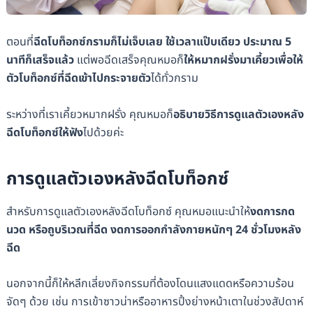
ตอนที่
ฉีดโบท็อกซ์กรามก็ไม่เจ็บเลย ใช้เวลาแป๊บเดียว ประมาณ 5
นาทีก็เสร็จแล้ว
แต่พอฉีดเสร็จคุณหมอก็
ให้หมากฝรั่งมาเคี้ยวเพื่อให้
ตัวโบท็อกซ์ที่ฉีดเข้าไปกระจายตัว
ได้ทั่วกราม
ระหว่างที่เราเคี้ยวหมากฝรั่ง คุณหมอก็
อธิบายวิธีการดูแลตัวเองหลัง
ฉีดโบท็อกซ์ให้ฟัง
ไปด้วยค่ะ
การดูแลตัวเองหลังฉีดโบท็อกซ์
สำหรับการดูแลตัวเองหลังฉีดโบท็อกซ์ คุณหมอแนะนำให้
งดการกด
นวด หรือถูบริเวณที่ฉีด งดการออกกำลังกายหนักๆ 24 ชั่วโมงหลัง
ฉีด
นอกจากนี้ก็ให้หลีกเลี่ยงกิจกรรมที่ต้องโดนแสงแดดหรือความร้อน
จัดๆ ด้วย เช่น การเข้าซาวน่าหรืออาหารปิ้งย่างหน้าเตาในช่วงสัปดาห์