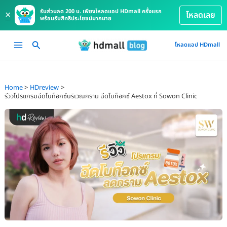
รับส่วนลด 200 บ. เพียงโหลดแอป HDmall ครั้งแรก
×
โหลดเลย
พร้อมรับสิทธิประโยชน์มากมาย
Skip
Main
โหลดแอป HDmall
to
Menu
content
Home
HDreview
รีวิวโปรแกรมฉีดโบท็อกซ์บริเวณกราม ฉีดโบท็อกซ์ Aestox ที่ Sowon Clinic