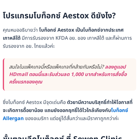
โปรแกรมโบท็อกซ์ Aestox ดียังไง?
คุณหมออธิบายว่า
โบท็อกซ์ Aestox เป็นโบท็อกซ์จากประเทศ
เกาหลีใต้
มีการรับรองจาก KFDA อย. ของ เกาหลีใต้ และก็ผ่านการ
รับรองจาก อย. ไทยแล้วค่ะ
สนใจในแพ็คเกจนี้หรือแพ็คเกจที่คล้ายกันหรือไม่?
ลองดูแอป
HDmall ตอนนี้และรับส่วนลด 1,000 บาทสำหรับการสั่งซื้อ
ครั้งแรกของคุณ
ซึ่งโบท็อกซ์ Aestox มีจุดเด่นคือ
ตัวยามีความบริสุทธิ์ทำให้โอกาสที่
จะเกิดการดื้อยาน้อย แถมยังออกฤทธิ์ได้ไวใกล้เคียงกับ
โบท็อกซ์
Allergan
ของอเมริกา แต่อยู่ได้สั้นกว่าและมีราคาถูกกว่าค่ะ