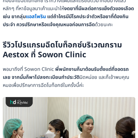
ก่อนจะไปฉีดโบท็อกซ์ เราก็วางแผนและเตรียมตัวมาก่อนบ้างแล้ว
หลักๆ ที่หาข้อมูลมาเค้าแนะนำให้
งดยาที่มีผลต่อการแข็งตัวของเลือด
เช่น ยากลุ่ม
แอสไพริน
แต่ถ้าใครมีมีโรคประจำตัวหรือยาที่ต้องกิน
ประจำ ควรปรึกษาหรือแจ้งคุณหมอก่อนการฉีด
ด้วยนะคะ
รีวิวโปรแกรมฉีดโบท็อกซ์บริเวณกราม
Aestox ที่ Sowon Clinic
พอมาถึงที่ Sowon Clinic
พี่พนักงานก็มาต้อนรับตั้งแต่ที่จอดรถ
เลย จากนั้นก็พาไปลงทะเบียนทำประวัติ
นิดหน่อย และก็เข้าพบคุณ
หมอเพื่อปรึกษาการฉีดโบท็อกซ์ในครั้งนี้ค่ะ