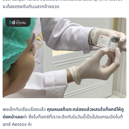
จะต้องตรงกันกับฉลากข้างขวด
พอเช็กกันเรียบร้อยแล้ว
คุณหมอก็แกะกล่องแล้วผสมโบท็อกซ์ให้ดู
ต่อหน้าเลย
ค่ะ ซึ่งโบท็อกซ์ที่เราจะฉีดกันในวันนี้เป็นโปรแกรมฉีดโบท็
อกซ์ Aestox ค่ะ