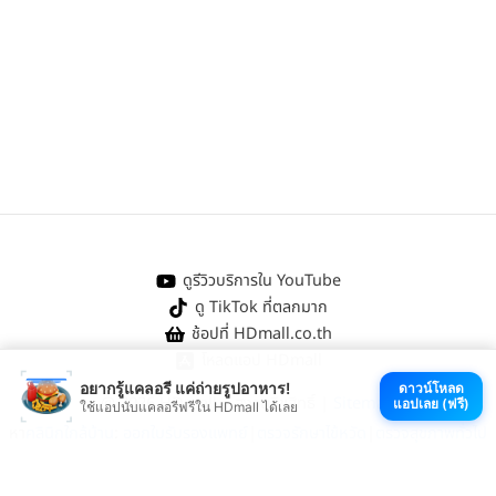
ดูรีวิวบริการใน YouTube
ดู TikTok ที่ตลกมาก
ช้อปที่ HDmall.co.th
โหลดแอป HDmall
อยากรู้แคลอรี แค่ถ่ายรูปอาหาร!
ดาวน์โหลด
@ 2026 HDmall | สงวนลิขสิทธิ์ |
Sitemap
แอปเลย (ฟรี)
ใช้แอปนับแคลอรีฟรีใน HDmall ได้เลย
หา
คลินิกใกล้บ้าน
:
ออกใบรับรองแพทย์
|
ตรวจรักษาไข้หวัด
|
ตรวจสุขภาพทั่วไป