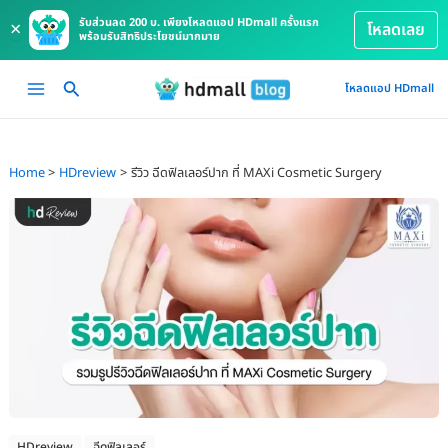
รับส่วนลด 200 บ. เพียงโหลดแอป HDmall ครั้งแรก
×
โหลดเลย
พร้อมรับสิทธิประโยชน์มากมาย
Skip
Main
โหลดแอป HDmall
to
Menu
content
Home
HDreview
รีวิว ฉีดฟิลเลอร์ปาก ที่ MAXi Cosmetic Surgery
HDreview
ฉีดฟิลเลอร์