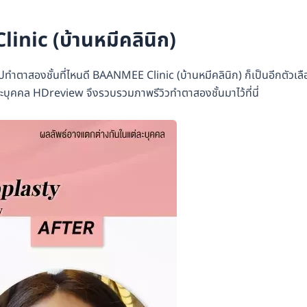
linic (บ้านหมีคลินิก)
ะไปทำตาสองชั้นที่ไหนดี BAANMEE Clinic (บ้านหมีคลินิก) ก็เป็นอีกตัวเล
ละบุคคล HDreview จึงรวบรวมภาพรีวิวทำตาสองชั้นมาไว้ที่นี่