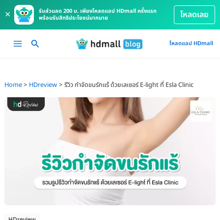
รับส่วนลด 200 บ. เพียงโหลดแอป HDmall ครั้งแรก
×
โหลดเลย
พร้อมรับสิทธิประโยชน์มากมาย
Skip
Main
โหลดแอป HDmall
to
Menu
content
Home
HDreview
รีวิว กำจัดขนรักแร้ ด้วยเลเซอร์ E-light ที่ Esla Clinic
HDreview