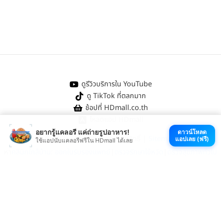
ดูรีวิวบริการใน YouTube
ดู TikTok ที่ตลกมาก
ช้อปที่ HDmall.co.th
โหลดแอป HDmall
อยากรู้แคลอรี แค่ถ่ายรูปอาหาร!
ดาวน์โหลด
@ 2026 HDmall | สงวนลิขสิทธิ์ |
Sitemap
แอปเลย (ฟรี)
ใช้แอปนับแคลอรีฟรีใน HDmall ได้เลย
หา
คลินิกใกล้บ้าน
:
ออกใบรับรองแพทย์
|
ตรวจรักษาไข้หวัด
|
ตรวจสุขภาพทั่วไป