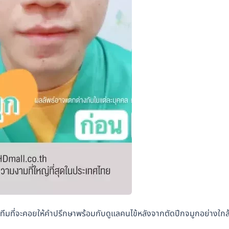
ีมที่จะคอยให้คำปรึกษาพร้อมกับดูแลคนไข้หลังจากตัดปีกจมูกอย่างใกล