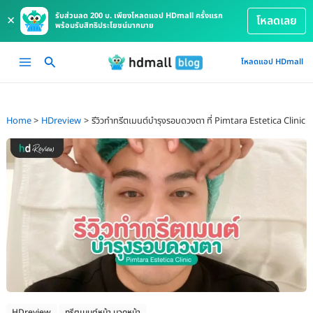
รับส่วนลด 200 บ. เพียงโหลดแอป HDmall ครั้งแรก
×
โหลดเลย
พร้อมรับสิทธิประโยชน์มากมาย
Skip
Main
โหลดแอป HDmall
to
Menu
content
Home
HDreview
รีวิวทำทรีตเมนต์บำรุงรอบดวงตา ที่ Pimtara Estetica Clinic
HDreview
ทรีตเมนต์หน้า นวดหน้า