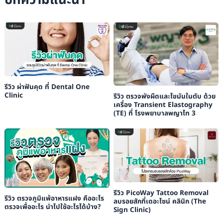
บทความแนะนำ
รีวิว ผ่าฟันคุด ที่ Dental One
Clinic
รีวิว ตรวจพังผืดและไขมันในตับ ด้วย
เครื่อง Transient Elastography
(TE) ที่ โรงพยาบาลพญาไท 3
รีวิว PicoWay Tattoo Removal
รีวิว ตรวจภูมิแพ้อาหารแฝง คืออะไร
ลบรอยสักที่เดอะไซน์ คลินิก (The
ตรวจเพื่ออะไร นำไปใช้อะไรได้บ้าง?
Sign Clinic)