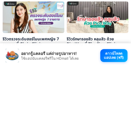
รีวิวตรวจระดับฮอร์โมนเพศหญิง 7
รีวิวรักษารอยสิว หลุมสิว ด้วย
รายการ ที่ Chrio Clinic
PicoWay ที่ The Sign Clinic
อยากรู้แคลอรี แค่ถ่ายรูปอาหาร!
ดาวน์โหลด
แอปเลย (ฟรี)
ใช้แอปนับแคลอรีฟรีใน HDmall ได้เลย
ดูรีวิวบริการใน YouTube
ดู TikTok ที่ตลกมาก
ช้อปที่ HDmall.co.th
โหลดแอป HDmall
@ 2026 HDmall | สงวนลิขสิทธิ์ |
Sitemap