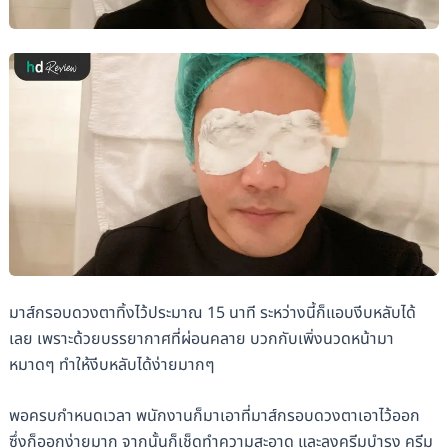
มาส์กรอบดวงตาทิ้งไว้ประมาณ 15 นาที ระหว่างนี้ก็แอบงีบหลับได้
เลย เพราะด้วยบรรยากาศที่ผ่อนคลาย บวกกับเพิ่งนวดหน้ามา
หมาดๆ ทำให้งีบหลับได้ง่ายมากๆ
พอครบกำหนดเวลา พนักงานก็มาเอาที่มาส์กรอบดวงตาเอาไว้ออก
ซึ่งก็ออกง่ายมาก จากนั้นก็เช็ดทำความสะอาด และลงครีมบำรุง ครีม