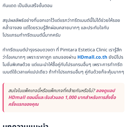
กันแดด เป็นอันเสร็จขั้นตอน
สรุปผลลัพธ์อย่างที่บอกเอาไว้แต่แรกว่าทรีตเมนต์นี้ไม่ได้ช่วยให้รอย
คล้ำจางลง แต่โดยรวมรู้สึกผ่อนคลายมากๆ และประทับใจกับ
โปรแกรมทำทรีตเมนต์นี้มากครับ
ทำทรีตเมนต์บำรุงรอบดวงตา ที่ Pimtara Estetica Clinic เรารู้สึก
ว่าโอเคมากๆ เพราะราคาถูก แถมจองผ่าน
HDmall.co.th
ยังมีโปร
โมชั่นพิเศษด้วย แต่แนะนำให้ซื้อคู่กับโปรแกรมอื่นๆ เพราะการทำทรีต
เมนต์ใช้เวลาแค่แปปเดียว ถ้าทำโปรแกรมอื่นๆ คู่กันด้วยก็จะคุ้มมากๆ
สนใจในแพ็คเกจนี้หรือแพ็คเกจที่คล้ายกันหรือไม่?
ลองดูแอป
HDmall ตอนนี้และรับส่วนลด 1,000 บาทสำหรับการสั่งซื้อ
ครั้งแรกของคุณ