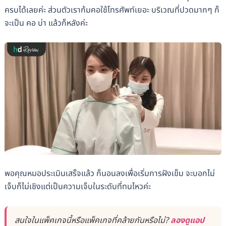
ครบได้เลยค่ะ ส่วนตัวเราก้มคอใช้โทรศัพท์เยอะ บริเวณที่ปวดมากๆ ก็
จะเป็น คอ บ่า แล้วก็หลังค่ะ
พอคุณหมอประเมินเสร็จแล้ว ก็นอนลงเพื่อเริ่มการฝังเข็ม จะบอกไม่
เจ็บก็ไม่เชิงแต่เป็นความเจ็บในระดับที่ทนไหวค่ะ
สนใจในแพ็คเกจนี้หรือแพ็คเกจที่คล้ายกันหรือไม่?
ลองดูแอป