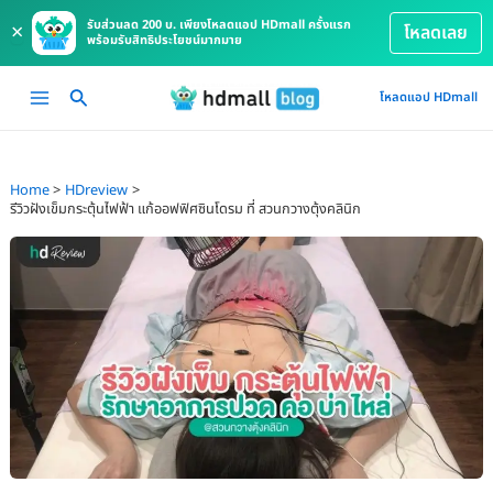
รับส่วนลด 200 บ. เพียงโหลดแอป HDmall ครั้งแรก
×
โหลดเลย
พร้อมรับสิทธิประโยชน์มากมาย
Skip
Main
โหลดแอป HDmall
to
Menu
content
Home
HDreview
รีวิวฝังเข็มกระตุ้นไฟฟ้า แก้ออฟฟิศซินโดรม ที่ สวนกวางตุ้งคลินิก