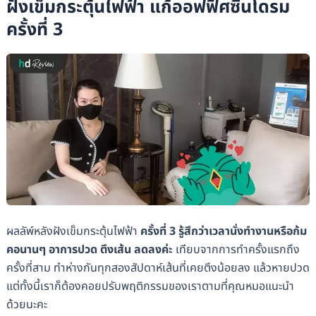
ฝังเข็มกระตุ้นไฟฟ้า แก้ออฟฟิศซินโดรม
ครั้งที่ 3
ผลลัพ์หลังฝังเข็มกระตุ้นไฟฟ้า
ครั้งที่ 3 รู้สึกว่าเวลานั่งทำงานหรือก้ม
คอนานๆ อาการปวด ตึงเส้น ลดลงค่ะ
เทียบจากการทำครั้งแรกถึง
ครั้งที่สาม ทำห่างกันทุกสองสัปดาห์เส้นที่เคยตึงน้อยลง แล้วหายปวด
แต่ทั้งนี้เราก็ต้องคอยปรับพฤติกรรมของเราตามที่คุณหมอแนะนำ
ด้วยนะคะ