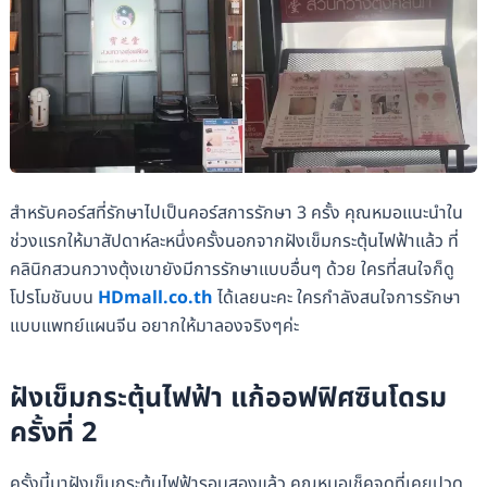
สำหรับคอร์สที่รักษาไปเป็นคอร์สการรักษา 3 ครั้ง คุณหมอแนะนำใน
ช่วงแรกให้มาสัปดาห์ละหนึ่งครั้งนอกจากฝังเข็มกระตุ้นไฟฟ้าแล้ว ที่
คลินิกสวนกวางตุ้งเขายังมีการรักษาแบบอื่นๆ ด้วย ใครที่สนใจก็ดู
โปรโมชันบน
HDmall.co.th
ได้เลยนะคะ ใครกำลังสนใจการรักษา
แบบแพทย์แผนจีน อยากให้มาลองจริงๆค่ะ
ฝังเข็มกระตุ้นไฟฟ้า แก้ออฟฟิศซินโดรม
ครั้งที่ 2
ครั้งนี้มาฝังเข็มกระตุ้นไฟฟ้ารอบสองแล้ว คุณหมอเช็คจุดที่เคยปวด