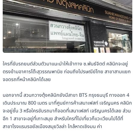
ใครที่ขับรถยนต์ส่วนตัวมาแนะนำให้เข้าทาง ซ.พันธ์จิตต์ คลินิกจะอยู่
ตรงข้ามอาคารโต๊ะสุวรรณพานิช ก่อนถึงไปรษณีย์ไทย สาขาสามแยก
จอดรถที่หน้าคลินิกได้เลย
นอกจากนี้ สวนกวางตุ้งคลินิกยังมีสาขา BTS กรุงธนบุรี ทางออก 4
เดินประมาณ 800 เมตร มาที่ศูนย์การค้าเสนาเฟสท์ เจริญนคร คลินิก
จะอยู่ชั้น 3 หรือใครขับรถมาก็จอดที่เสนาเฟสท์ เจริญนครได้เลย ส่วน
อีก 1 สาขาจะอยู่ที่เกาะสมุย สำหรับใครที่ไปเที่ยวก็แวะเวียนไปได้ที่
สาขาโรงแรมรอยัลเมืองสมุยวิลล่า ใกล้หาดเชิงมน ค่า