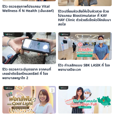
รีวิว ตรวจสุขภาพโปรแกรม Vital
Wellness ที่ N Health (เอ็นเฮลท์)
รีวิวเปลี่ยนผิวเสียให้เป็นผิวสวย ด้วย
โปรแกรม Biostimulator ที่ KAY
HAY Clinic ตัวช่วยรีเซ็ตผิวให้กลับมา
สดใส
รีวิว ทำเลสิกแบบ SBK LASIK ที่ โรง
รีวิว ตรวจภาวะมีบุตรยาก จากคนที่
พยาบาลปิยะเวท
เคยผ่าตัดช็อกโกแลตซีสต์ ที่ โรง
พยาบาลพญาไท 2