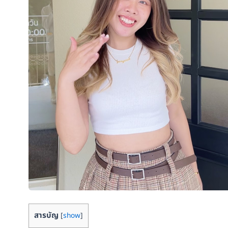
สารบัญ
[
show
]