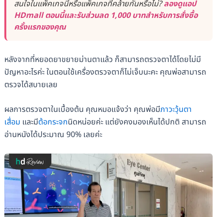
สนใจในแพ็คเกจนี้หรือแพ็คเกจที่คล้ายกันหรือไม่?
ลองดูแอป
HDmall ตอนนี้และรับส่วนลด 1,000 บาทสำหรับการสั่งซื้อ
ครั้งแรกของคุณ
หลังจากที่หยอดยาขยายม่านตาแล้ว ก็สามารถตรวจตาได้โดยไม่มี
ปัญหาอะไรค่ะ ในตอนใช้เครื่องตรวจตาก็ไม่เจ็บนะคะ คุณพ่อสามารถ
ตรวจได้สบายเลย
ผลการตรวจตาในเบื้องต้น คุณหมอแจ้งว่า คุณพ่อมี
ภาวะวุ้นตา
เสื่อม
และมี
ต้อกระจก
นิดหน่อยค่ะ แต่ยังคงมองเห็นได้ปกติ สามารถ
อ่านหนังได้ประมาณ 90% เลยค่ะ