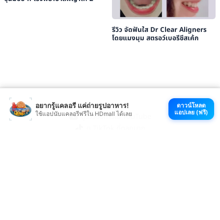
รีวิว จัดฟันใส Dr Clear Aligners
โดยแมงมุม สตรอว์เบอรีชีสเค้ก
อยากรู้แคลอรี แค่ถ่ายรูปอาหาร!
ดาวน์โหลด
แอปเลย (ฟรี)
ใช้แอปนับแคลอรีฟรีใน HDmall ได้เลย
ดูรีวิวบริการใน YouTube
ดู TikTok ที่ตลกมาก
ช้อปที่ HDmall.co.th
โหลดแอป HDmall
@ 2026 HDmall | สงวนลิขสิทธิ์ |
Sitemap
หา
คลินิกใกล้บ้าน
:
ออกใบรับรองแพทย์
|
ตรวจรักษาไข้หวัด
|
ตรวจสุขภาพทั่วไป