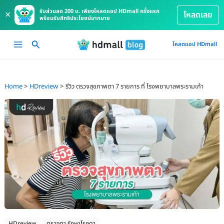
รับส่วนลด 200 บ. เพียงโหลดแอป HDmall ครั้งแรก
×
โหลดเลย
พร้อมรับสิทธิประโยชน์มากมาย
Skip
Main
โหลดแอป HDmall
to
Menu
content
Home
HDreview
รีวิว ตรวจสุขภาพตา 7 รายการ ที่ โรงพยาบาลพระรามเก้า
HDreview
ตรวจตา รักษาโรคตา