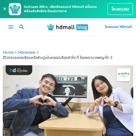
รับส่วนลด 200 บ. เพียงโหลดแอป HDmall ครั้งแรก
×
โหลดเลย
พร้อมรับสิทธิประโยชน์มากมาย
Skip
Main
โหลดแอป HDmall
to
Menu
content
Home
HDreview
รีวิวตรวจแคลเซียมหรือหินปูนในหลอดเลือดหัวใจ ที่ โรงพยาบาลพญาไท 3