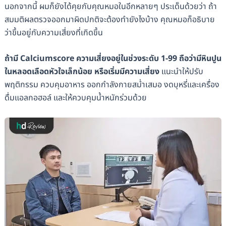
นอกจากนี้ ผมก็ยังได้คุยกับคุณหมอในอีกหลายๆ ประเด็นด้วยว่า ถ้า
สมมติผลตรวจออกมาผิดปกติจะต้องทำยังไงบ้าง คุณหมอก็อธิบาย
ว่าขึ้นอยู่กับความเสี่ยงที่เกิดขึ้น
ถ้ามี Calciumscore ความเสี่ยงอยู่ในช่วงระดับ 1-99 ถือว่ามีหินปูน
ในหลอดเลือดหัวใจเล็กน้อย หรือเริ่มมีความเสี่ยง
แนะนำให้ปรับ
พฤติกรรม ควบคุมอาหาร ออกกำลังกายสม่ำเสมอ งดบุหรี่และเครื่อง
ดื่มแอลกอฮอล์ และให้ควบคุมน้ำหนักร่วมด้วย