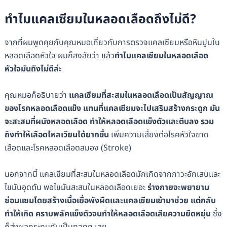
ทำไมแคลเซียมในหลอดเลือดถึงไม่ดี?
จากที่ผมพูดคุยกับคุณหมอเกี่ยวกับการตรวจแคลเซียมหรือหินปูนใน
หลอดเลือดหัวใจ ผมก็สงสัยว่า แล้ว
ทำไมแคลเซียมในหลอดเลือด
หัวใจมันถึงไม่ดีล่ะ
คุณหมอก็อธิบายว่า
แคลเซียมที่สะสมในหลอดเลือดเป็นสัญญาณ
ของโรคหลอดเลือดแข็ง แทนที่แคลเซียมจะไปเสริมสร้างกระดูก มัน
จะสะสมที่ผนังหลอดเลือด ทำให้หลอดเลือดแข็งตัวและตีบลง รวม
ถึงทำให้เลือดไหลเวียนได้ยากขึ้น
เพิ่มความเสี่ยงต่อโรคหัวใจขาด
เลือดและโรคหลอดเลือดสมอง (Stroke)
นอกจากนี้ แคลเซียมที่สะสมในหลอดเลือดมักเกิดจากภาวะอักเสบและ
ไขมันอุดตัน พอไขมันสะสมในหลอดเลือดเยอะ
ร่างกายจะพยายาม
ซ่อมแซมโดยสร้างเนื้อเยื่อพังผืดและแคลเซียมเข้ามาช่วย แต่กลับ
ทำให้เกิด คราบพลัคแข็งตัวจนทำให้หลอดเลือดเสียความยืดหยุ่น
ซึ่ง
ก็ส่งผลกระทบกันเป็นทอดๆ เลย