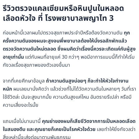
รีวิวตรวจแคลเซียมหรือหินปูนในหลอด
เลือดหัวใจ ที่ โรงพยาบาลพญาไท 3
ก่อนหน้านี้เวลาผมไปตรวจสุขภาพประจำปีหรือต้องวัดความดัน
ทุก
ครั้งความดันของผมจะสูงจนพี่พยาบาลต้องให้นั่งรอสักพักแล้ว
ตรวจวัดความดันใหม่ตลอด ซึ่งผมคิดว่าเรื่องนี้ควรจะเกิดแค่กับผู้สูง
อายุเท่านั้น
แต่กับผมที่อายุแค่ 30 กว่าๆ พอมีอาการแบบนี้ก็ทำให้เริ่ม
กังวลเรื่องสุขภาพของตัวเองขึ้นมา
จากที่เคยศึกษาข้อมูล
ถ้าความดันสูงบ่อยๆ ก็จะทำให้หัวใจทำงาน
หนัก
ผมเลยมานั่งคิดว่า แล้วช่วงที่ไม่ได้วัดความดันในหลายๆ วันที่เรา
ใช้ชีวิตล่ะ มันจะสูงมากมั้ย ความดันสูงแค่ไหน อันตรายรึเปล่า หรือมี
ความเสี่ยงอะไรมั้ย
แถมเมื่อไม่นานมานี้
คุณย่าของผมก็เสียชีวิตจากการเป็นหลอดเลือด
ในสมองตีบ และคุณยายก็เคยเป็นโรคหัวใจด้วย
เลยทำให้ยิ่งกังวลว่า
สิ่งเหล่านี้จะส่งต่อมาตามพันธุกรรม