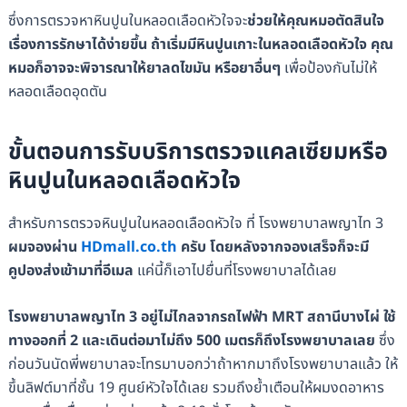
ซึ่งการตรวจหาหินปูนในหลอดเลือดหัวใจจะ
ช่วยให้คุณหมอตัดสินใจ
เรื่องการรักษาได้ง่ายขึ้น ถ้าเริ่มมีหินปูนเกาะในหลอดเลือดหัวใจ คุณ
หมอก็อาจจะพิจารณาให้ยาลดไขมัน หรือยาอื่นๆ
เพื่อป้องกันไม่ให้
หลอดเลือดอุดตัน
ขั้นตอนการรับบริการตรวจแคลเซียมหรือ
หินปูนในหลอดเลือดหัวใจ
สำหรับการ
ตรวจหินปูนในหลอดเลือดหัวใจ ที่ โรงพยาบาลพญาไท 3
ผมจองผ่าน
HDmall.co.th
ครับ โดยหลังจากจองเสร็จก็จะมี
คูปองส่งเข้ามาที่อีเมล
แค่นี้ก็เอาไปยื่นที่โรงพยาบาลได้เลย
โรงพยาบาลพญาไท 3 อยู่ไม่ไกลจากรถไฟฟ้า MRT สถานีบางไผ่ ใช้
ทางออกที่ 2 และเดินต่อมาไม่ถึง 500 เมตรก็ถึงโรงพยาบาลเลย
ซึ่ง
ก่อนวันนัดพี่พยาบาลจะโทรมาบอกว่าถ้าหากมาถึงโรงพยาบาลแล้ว ให้
ขึ้นลิฟต์มาที่ชั้น 19 ศูนย์หัวใจได้เลย รวมถึงย้ำเตือนให้ผมงดอาหาร