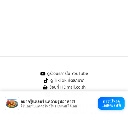
ดูรีวิวบริการใน YouTube
ดู TikTok ที่ตลกมาก
ช้อปที่ HDmall.co.th
โหลดแอป HDmall
อยากรู้แคลอรี แค่ถ่ายรูปอาหาร!
ดาวน์โหลด
@ 2026 HDmall | สงวนลิขสิทธิ์ |
Sitemap
แอปเลย (ฟรี)
ใช้แอปนับแคลอรีฟรีใน HDmall ได้เลย
หา
คลินิกใกล้บ้าน
:
ออกใบรับรองแพทย์
|
ตรวจรักษาไข้หวัด
|
ตรวจสุขภาพทั่วไป