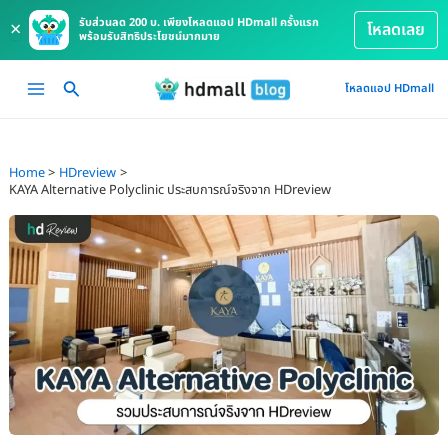
รับส่วนลด 200 บ. เพียงโหลดแอป HDmall ครั้งแรก
×
โหลดเลย
พร้อมรับสิทธิประโยชน์มากมาย
Skip
Main
โหลดแอป HDmall
to
Menu
content
Home
HDreview
KAYA Alternative Polyclinic ประสบการณ์จริงจาก HDreview