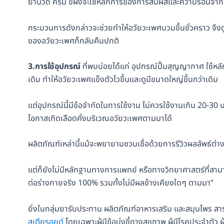
ยานวด ครีม ขี้ผึ้งจะใช้หลักการของการสัมผัสและความร้อนจาก
กระบวนการดังกล่าวจะช่วยทำให้อวัยวะเพศบวมขึ้นชั่วคราว จึง
ของอวัยวะเพศก็กลับคืนปกติ
3.การใช้อุปกรณ์
ที่พบบ่อยได้แก่ อุปกรณ์ปั๊มสุญญากาศ ใช้หลั
เดิม ทำให้อวัยวะเพศแข็งตัวไวขึ้นและดูมีขนาดใหญ่ขึ้นกว่าเดิม
แต่อุปกรณ์นี้มีข้อจำกัดในการใช้งาน ไม่ควรใช้งานเกิน 20-30 น
โอกาสเกิดเลือดคั่งบริเวณอวัยวะเพศตามมาได้
ผลิตภัณฑ์เหล่านี้แม้จะพยายามชวนเชื่อด้วยการรีวิวผลลัพธ์ต่า
แต่ก็ยังไม่มีหลักฐานทางการแพทย์ หรือทางวิทยาศาสตร์ที่สามา
ต่อร่างกายจริง 100% รวมทั้งไม่มีผลข้างเคียงใดๆ ตามมา”
ยิ่งในกลุ่มยารับประทาน ผลิตภัณฑ์อาหารเสริม และสมุนไพร สา
สเตียรอยด์
โดยเฉพาะผู้มีข้อบ่งชี้ทางสุขภาพ ผู้มีโรคประจำตัว ผู้