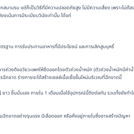
อกสนามรบ แต่ก็เป็นวิธีที่มีความปลอดภัยสูง ไม่มีความเสี่ยง เพราะไม่ต้อ
งเน้นการมีระเบียบวินัยเท่านั้น ได้แก่
ตรฐาน การรับประทานอาหารที่มีประโยชน์ และการเลิกสูบบุหรี่
ักการถ่วงดึงอวัยวะเพศให้ยืดออกโดยตัวถ่วงน้ำหนัก (ตัวถ่วงน้ำหนักมีค่าน้
รฉีกขาด ร่างกายจะได้สร้างเซลล์เนื้อเยื่อขึ้นใหม่บริเวณที่ฉีกขาดนี้
าว ขึ้นนั่นเอง ภายใน 1 เดือนเมื่อใช้อุปกรณ์นี้ติดต่อกัน รวมทั้งยังทำให
ายในฉีกขาดอย่างรุนแรง มีเลือดออก หรือคั่งอยู่ภายในซึ่งอาจสร้างปัญหา