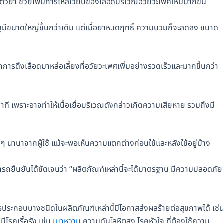
ตัวยา ช่วยเพิ่มการไหลเวียนของเลือดบริเวณอวัยวะเพศให้มีมากขึ้น
ดูมีขนาดใหญ่ขึ้นกว่าเดิม แต่เมื่อยาหมดฤทธิ์ ความบวมก็จะลดลง ขนาด
กการดึงเลือดมาหล่อเลี้ยงที่อวัยวะเพศเพิ่มอย่างรวดเร็วและมากขึ้นกว่า
าที เพราะอาจทำให้เนื้อเยื่อบริเวณดังกล่าวเกิดความเสียหาย รวมถึงมี
งๆ นานาจากผู้ใช้ แม้จะพอเห็นความแตกต่างก่อนใช้และหลังใช้อยู่บ้าง
รถยืนยันได้ชัดเจนว่า “ผลิตภัณฑ์เหล่านี้จะได้มาตรฐาน มีความปลอดภัย
รประกอบบางชนิดในผลิตภัณฑ์เหล่านี้มีโอกาสส่งผลร้ายต่อสุขภาพได้ เช่
มีโรคเรื้อรัง เช่น
เบาหวาน
ความดันโลหิตสูง โรคหัวใจ ที่ต้องใช้ความ