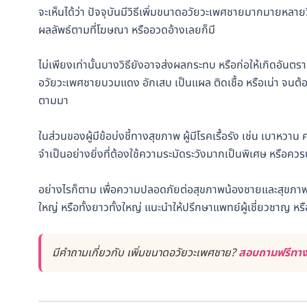
จะเห็นได้ว่า ปัจจุบันมีวิธีเพิ่มขนาดอวัยวะเพศชายมากมายหลายว
ผลลัพธ์ตามที่โฆษณา หรืออวดอ้างเลยก็มี
ไม่เพียงเท่านั้นบางวิธียังอาจส่งผลกระทบ หรือก่อให้เกิดอั
อวัยวะเพศชายบวมแดง อักเสบ เป็นแผล ติดเชื้อ หรือเน่า จนต
ตามมา
ในส่วนของผู้มีข้อบ่งชี้ทางสุขภาพ ผู้มีโรคเรื้อรัง เช่น เบาหวา
จำเป็นอย่างยิ่งที่ต้องใช้ความระมัดระวังมากเป็นพิเศษ หรือควร
อย่างไรก็ตาม เพื่อความปลอดภัยต่อสุขภาพน้องชายและสุขภาพค
ใหญ่ หรือทั้งยาวทั้งใหญ่ แนะนำให้ปรึกษาแพทย์ผู้เชี่ยวชาญ ห
มีคำถามเกี่ยวกับ เพิ่มขนาดอวัยวะเพศชาย?
สอบถามฟรีทาง 