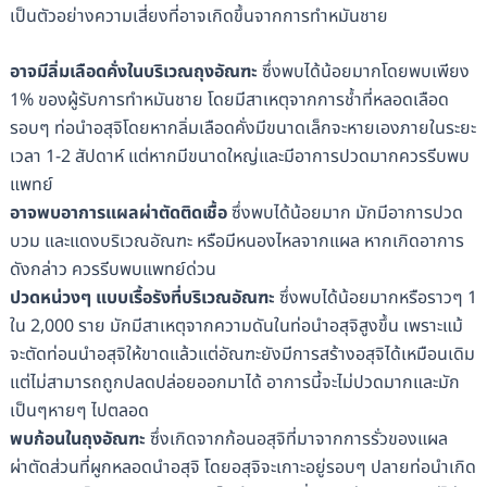
เป็นตัวอย่างความเสี่ยงที่อาจเกิดขึ้นจากการทำหมันชาย
อาจมีลิ่มเลือดคั่งในบริเวณถุงอัณฑะ
ซึ่งพบได้น้อยมากโดยพบเพียง
1% ของผู้รับการทำหมันชาย โดยมีสาเหตุจากการช้ำที่หลอดเลือด
รอบๆ ท่อนำอสุจิโดยหากลิ่มเลือดคั่งมีขนาดเล็กจะหายเองภายในระยะ
เวลา 1-2 สัปดาห์ แต่หากมีขนาดใหญ่และมีอาการปวดมากควรรีบพบ
แพทย์
อาจพบอาการแผลผ่าตัดติดเชื้อ
ซึ่งพบได้น้อยมาก มักมีอาการปวด
บวม และแดงบริเวณอัณฑะ หรือมีหนองไหลจากแผล หากเกิดอาการ
ดังกล่าว ควรรีบพบแพทย์ด่วน
ปวดหน่วงๆ แบบเรื้อรังที่บริเวณอัณฑะ
ซึ่งพบได้น้อยมากหรือราวๆ 1
ใน 2,000 ราย มักมีสาเหตุจากความดันในท่อนำอสุจิสูงขึ้น เพราะแม้
จะตัดท่อนนำอสุจิให้ขาดแล้วแต่อัณฑะยังมีการสร้างอสุจิได้เหมือนเดิม
แต่ไม่สามารถถูกปลดปล่อยออกมาได้ อาการนี้จะไม่ปวดมากและมัก
เป็นๆหายๆ ไปตลอด
พบก้อนในถุงอัณฑะ
ซึ่งเกิดจากก้อนอสุจิที่มาจากการรั่วของแผล
ผ่าตัดส่วนที่ผูกหลอดนำอสุจิ โดยอสุจิจะเกาะอยู่รอบๆ ปลายท่อนำเกิด