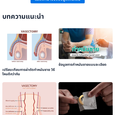
แผนกผ่าตัด โรงพยาบาลศิริราช คณะแพทยศาสตร์ โรงพยาบาลศิริราช: “การทำหมัน
ชาย”.
บทความแนะนำ
NHS:
“Vasectomy (Male Sterilisation)”
.
ข้อมูลการทำหมันชายแบบละเอียด
เปรียบเทียบการผ่าตัดทำหมันชาย วิธี
ไหนดีกว่ากัน