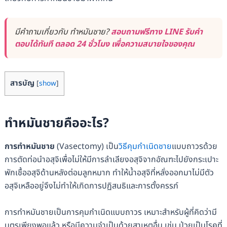
มีคำถามเกี่ยวกับ ทำหมันชาย?
สอบถามฟรีทาง LINE รับคำ
ตอบได้ทันที ตลอด 24 ชั่วโมง เพื่อความสบายใจของคุณ
สารบัญ
[
show
]
ทำหมันชายคืออะไร?
การทำหมันชาย
(Vasectomy) เป็น
วิธีคุมกำเนิดชาย
แบบถาวรด้วย
การตัดท่อนำอสุจิเพื่อไม่ให้มีการลำเลียงอสุจิจากอัณฑะไปยังกระเปาะ
พักเชื้ออสุจิด้านหลังต่อมลูกหมาก ทำให้น้ำอสุจิที่หลั่งออกมาไม่มีตัว
อสุจิเหลืออยู่จึงไม่ทำให้เกิดการปฏิสนธิและการตั้งครรภ์
การทำหมันชายเป็นการคุมกำเนิดแบบถาวร เหมาะสำหรับผู้ที่คิดว่ามี
บุตรเพียงพอแล้ว หรือมีความจำเป็นด้วยสาเหตุอื่น เช่น ป่วยเป็นโรคที่