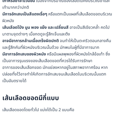
เท้าหรือขาจะบวมขึ้น
เนื่องจากปริมาณของเลือดไปคั่งบริเวณขาและ
เท้ามากกว่าปกติ
มีการอักเสบเป็นสีแดงเรื่อๆ
หรือแตกเป็นแผลที่เส้นเลือดขอดบริเวณ
ผิวหนัง
เส้นเลือดโป่ง นูน พอง แข็ง และเปลี่ยนสี
อาจเป็นสีเขียวคล้ำ คดไป
มาตามจุดต่างๆ เมื่อกดดูจะรู้สึกเจ็บและตึง
อาจมีอาการกล้ามเนื้อเกร็งผิดปกติ
จนทำให้เป็นตะคริวตอนกลางคืน
และรู้สึกคันที่ผิวหนังบริเวณนั้นด้วย มักพบในผู้ที่มีอาการมาก
มีอาการอักเสบของผิวหนัง
หรือมีแผลพุพองที่ผิวหนังใกล้ข้อเท้า ซึ่ง
เป็นอาการรุนแรงของเส้นเลือดขอดที่ควรได้รับการรักษา
อาการของเส้นเลือกขอด มักแย่ลงหากอยู่ในสภาพอากาศร้อน หาก
ปล่อยทิ้งไว้อาจทำให้เกิดการอักเสบจนเส้นเลือดในบริเวณนั้นแตก
เป็นอันตรายได้
เส้นเลือดขอดมีกี่แบบ
เส้นเลือดขอดโดยทั่วไป แบ่งได้เป็น 2 แบบคือ