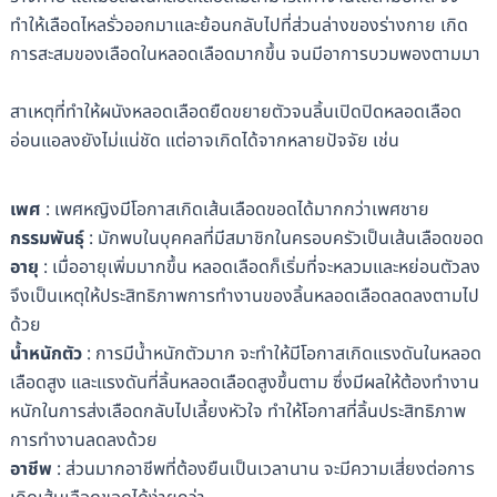
ทำให้เลือดไหลรั่วออกมาและย้อนกลับไปที่ส่วนล่างของร่างกาย เกิด
การสะสมของเลือดในหลอดเลือดมากขึ้น จนมีอาการบวมพองตามมา
สาเหตุที่ทำให้ผนังหลอดเลือดยืดขยายตัวจนลิ้นเปิดปิดหลอดเลือด
อ่อนแอลงยังไม่แน่ชัด แต่อาจเกิดได้จากหลายปัจจัย เช่น
เพศ
: เพศหญิงมีโอกาสเกิดเส้นเลือดขอดได้มากกว่าเพศชาย
กรรมพันธุ์
: มักพบในบุคคลที่มีสมาชิกในครอบครัวเป็นเส้นเลือดขอด
อายุ
: เมื่ออายุเพิ่มมากขึ้น หลอดเลือดก็เริ่มที่จะหลวมและหย่อนตัวลง
จึงเป็นเหตุให้ประสิทธิภาพการทำงานของลิ้นหลอดเลือดลดลงตามไป
ด้วย
น้ำหนักตัว
: การมีน้ำหนักตัวมาก จะทำให้มีโอกาสเกิดแรงดันในหลอด
เลือดสูง และแรงดันที่ลิ้นหลอดเลือดสูงขึ้นตาม ซึ่งมีผลให้ต้องทำงาน
หนักในการส่งเลือดกลับไปเลี้ยงหัวใจ ทำให้โอกาสที่ลิ้นประสิทธิภาพ
การทำงานลดลงด้วย
อาชีพ
: ส่วนมากอาชีพที่ต้องยืนเป็นเวลานาน จะมีความเสี่ยงต่อการ