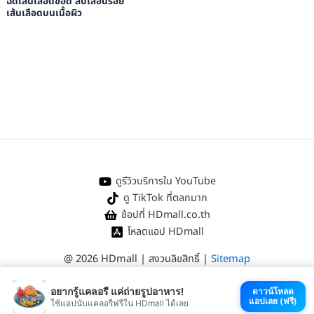
ฉีดเส้นเลือดขอด ลบเลือนรอย
เส้นเลือดบนเนื้อผิว
ดูรีวิวบริการใน YouTube
ดู TikTok ที่ตลกมาก
ช้อปที่ HDmall.co.th
โหลดแอป HDmall
@ 2026 HDmall | สงวนลิขสิทธิ์ |
Sitemap
หา
คลินิกใกล้บ้าน
:
ออกใบรับรองแพทย์
|
ตรวจรักษาไข้หวัด
|
ตรวจสุขภาพทั่วไป
อยากรู้แคลอรี แค่ถ่ายรูปอาหาร!
ดาวน์โหลด
แอปเลย (ฟรี)
ใช้แอปนับแคลอรีฟรีใน HDmall ได้เลย