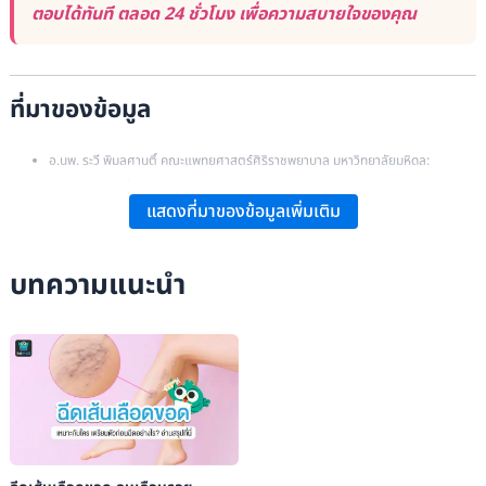
ตอบได้ทันที ตลอด 24 ชั่วโมง เพื่อความสบายใจของคุณ
ที่มาของข้อมูล
อ.นพ. ระวี พิมลศานติ์ คณะแพทยศาสตร์ศิริราชพยาบาล มหาวิทยาลัยมหิดล:
“เส้นเลือดขอดที่ขา”
.
แสดงที่มาของข้อมูลเพิ่มเติม
คณะแพทย์แผนโบราณ มหาวิทยาลัยสงขลานครินท์:
“เล่าเรื่องเส้นเลือดขอด”
.
อ.ดร.ภก.สิกขวัฒน์ นักร้อง วิทยาลัยเภสัชศาสตร์ มหาวิทยาลัยรังสิต:
บทความแนะนำ
“Aethoxysklerol (Polidocanol) กับการรักษาเส้นเลือดขอด”
.