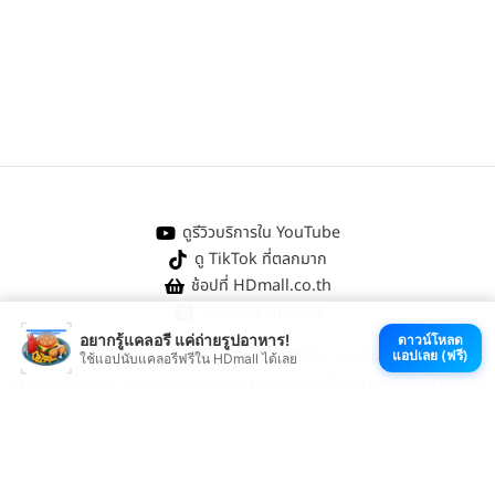
ดูรีวิวบริการใน YouTube
ดู TikTok ที่ตลกมาก
ช้อปที่ HDmall.co.th
โหลดแอป HDmall
อยากรู้แคลอรี แค่ถ่ายรูปอาหาร!
ดาวน์โหลด
@ 2026 HDmall | สงวนลิขสิทธิ์ |
Sitemap
แอปเลย (ฟรี)
ใช้แอปนับแคลอรีฟรีใน HDmall ได้เลย
หา
คลินิกใกล้บ้าน
:
ออกใบรับรองแพทย์
|
ตรวจรักษาไข้หวัด
|
ตรวจสุขภาพทั่วไป