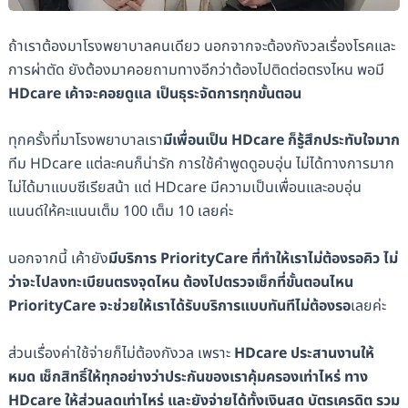
ถ้าเราต้องมาโรงพยาบาลคนเดียว นอกจากจะต้องกังวลเรื่องโรคและ
การผ่าตัด ยังต้องมาคอยถามทางอีกว่าต้องไปติดต่อตรงไหน พอมี
HDcare เค้าจะคอยดูแล เป็นธุระจัดการทุกขั้นตอน
ทุกครั้งที่มาโรงพยาบาลเรา
มีเพื่อนเป็น HDcare ก็รู้สึกประทับใจมาก
ทีม HDcare แต่ละคนก็น่ารัก การใช้คำพูดดูอบอุ่น ไม่ได้ทางการมาก
ไม่ได้มาแบบซีเรียสน้า แต่ HDcare มีความเป็นเพื่อนและอบอุ่น
แนนด์ให้คะแนนเต็ม 100 เต็ม 10 เลยค่ะ
นอกจากนี้ เค้ายัง
มีบริการ PriorityCare ที่ทำให้เราไม่ต้องรอคิว ไม่
ว่าจะไปลงทะเบียนตรงจุดไหน ต้องไปตรวจเช็กที่ขั้นตอนไหน
PriorityCare จะช่วยให้เราได้รับบริการแบบทันทีไม่ต้องรอ
เลยค่ะ
ส่วนเรื่องค่าใช้จ่ายก็ไม่ต้องกังวล เพราะ
HDcare ประสานงานให้
หมด เช็กสิทธิ์ให้ทุกอย่างว่าประกันของเราคุ้มครองเท่าไหร่ ทาง
HDcare ให้ส่วนลดเท่าไหร่ และยังจ่ายได้ทั้งเงินสด บัตรเครดิต รวม