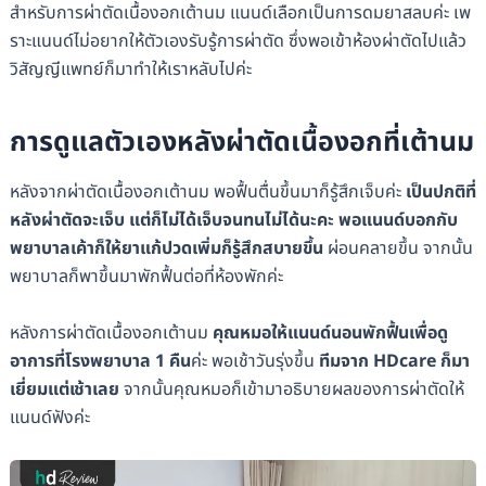
สำหรับการผ่าตัดเนื้องอกเต้านม แนนด์เลือกเป็นการดมยาสลบค่ะ เพ
ราะแนนด์ไม่อยากให้ตัวเองรับรู้การผ่าตัด ซึ่งพอเข้าห้องผ่าตัดไปแล้ว
วิสัญญีแพทย์ก็มาทำให้เราหลับไปค่ะ
การดูแลตัวเองหลังผ่าตัดเนื้องอกที่เต้านม
หลังจากผ่าตัดเนื้องอกเต้านม พอฟื้นตื่นขึ้นมาก็รู้สึกเจ็บค่ะ
เป็นปกติที่
หลังผ่าตัดจะเจ็บ แต่ก็ไม่ได้เจ็บจนทนไม่ได้นะคะ พอแนนด์บอกกับ
พยาบาลเค้าก็ให้ยาแก้ปวดเพิ่มก็รู้สึกสบายขึ้น
ผ่อนคลายขึ้น จากนั้น
พยาบาลก็พาขึ้นมาพักฟื้นต่อที่ห้องพักค่ะ
หลังการผ่าตัดเนื้องอกเต้านม
คุณหมอให้แนนด์นอนพักฟื้นเพื่อดู
อาการที่โรงพยาบาล 1 คืน
ค่ะ พอเช้าวันรุ่งขึ้น
ทีมจาก HDcare ก็มา
เยี่ยมแต่เช้าเลย
จากนั้นคุณหมอก็เข้ามาอธิบายผลของการผ่าตัดให้
แนนด์ฟังค่ะ