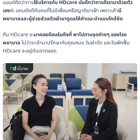
แนนด์คิดว่าการ
ใช้บริการกับ HDcare มันดีกว่าการที่เรามาด้วยตัว
เอง
ค่ะ แถมยังดีกับคนที่ไม่มีเพื่อนหรือญาติมาเฝ้า เพราะเค้า
มี
พยาบาลและผู้ช่วยส่วนตัวเข้ามาดูแลให้คำแนะนำแบบใกล้ชิด
ทีม HDcare จะ
มาคอยต้อนรับถึงที่ พาไปตามจุดต่างๆ ของโรง
พยาบาล
ไม่ว่าจะเข้ามาปรึกษากับคุณหมอ วันผ่าตัด และวันพักฟื้น
HDcare จะอยู่กับเราตลอด