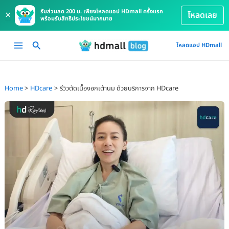
รับส่วนลด 200 บ. เพียงโหลดแอป HDmall ครั้งแรก
×
โหลดเลย
พร้อมรับสิทธิประโยชน์มากมาย
Skip
Main
โหลดแอป HDmall
to
Menu
content
Home
HDcare
รีวิวตัดเนื้องอกเต้านม ด้วยบริการจาก HDcare