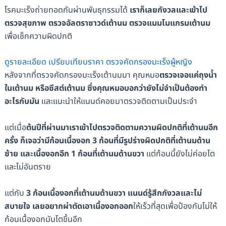
โรคมะเร็งถ่ายทอดกันผ่านพันธุกรรมได้
เราก็เลยกังวลและเข้าไป
ตรวจสุขภาพ ตรวจอัลตราซาวด์เต้านม ตรวจแมมโมแกรมเต้านม
เพื่อเช็กความผิดปกติ
ดูรายละเอียด เปรียบเทียบราคา ตรวจคัดกรองมะเร็งผู้หญิง
หลังจากที่ตรวจคัดกรองมะเร็งเต้านมมา คุณหมอ
ตรวจเจอแค่ถุงน้ำ
ในเต้านม หรือซีสต์เต้านม ซึ่งคุณหมอบอกว่ายังไม่จำเป็นต้องทำ
อะไรกับมัน
และแนะนำให้แนนด์คอยมาตรวจติดตามเป็นประจำ
แต่เมื่อ
ต้นปีที่ผ่านมาเราเข้าไปตรวจติดตามความผิดปกติที่เต้านมอีก
ครั้ง ก็เจอว่ามีก้อนเนื้องอก 3 ก้อนที่มีรูปร่างผิดปกติที่เต้านมด้าน
ซ้าย และเนื้องอกอีก 1 ก้อนที่เต้านมด้านขวา
แต่ก้อนนี้ยังไม่ค่อยโต
และไม่อันตราย
แต่กับ
3 ก้อนเนื้องอกที่เต้านมด้านขวา แนนด์รู้สึกกังวลและไม่
สบา
ยใจ เลยอยากผ่าตัดเอาเนื้องอกออก
ให้เร็วที่สุดเพื่อป้องกันไม่ให้
ก้อนเนื้องอกมันโตขึ้นอีก