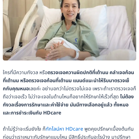
ใครที่มีความกังวล หรือ
ตรวจเจอความผิดปกติที่เต้านม คลำเจอก้อน
ที่เต้านม หรือตรวจเจอก้อนที่เต้านม แนนด์แนะนำให้รีบมาตรวจเช็
กกับคุณหมอ
เลยค่ะ อย่าบอกว่าไม่ตรวจไม่เจอ เพราะถ้าเราตรวจเจอก็
ถือว่าเจอเร็ว ไม่ว่าจะเจอในด้านไหนก็อยากให้รักษาให้เร็วที่สุด
ไม่ต้อง
กังวลเรื่องการรักษาและค่าใช้จ่าย มันมีทางเลือกอยู่แล้ว ทั้งหมอ
และการชำระเงินกับ HDcare
ถ้าไม่รู้ว่าจะเริ่มยังไง ก็
ทักไลน์หา HDcare
พูดคุยปรึกษาเบื้องต้นกัน
ก่อนว่าเราเหมาะกับรักษาแบบไหน มีสิทธิ์ประกันอะไรบ้าง มาปรึกษา