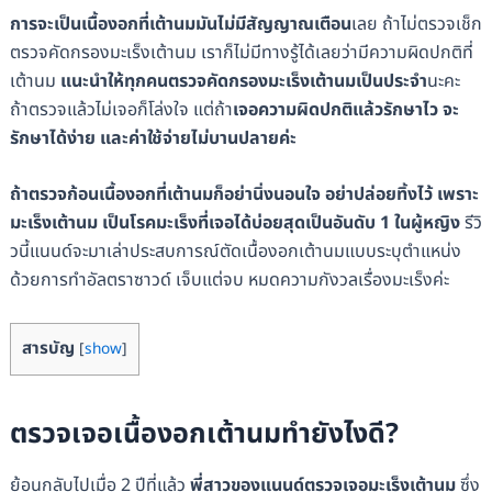
การจะเป็นเนื้องอกที่เต้านมมันไม่มีสัญญาณเตือน
เลย ถ้าไม่ตรวจเช็ก
ตรวจคัดกรองมะเร็งเต้านม เราก็ไม่มีทางรู้ได้เลยว่ามีความผิดปกติที่
เต้านม
แนะนำให้ทุกคนตรวจคัดกรองมะเร็งเต้านมเป็นประจำ
นะคะ
ถ้าตรวจแล้วไม่เจอก็โล่งใจ แต่ถ้า
เจอความผิดปกติแล้วรักษาไว จะ
รักษาได้ง่าย และค่าใช้จ่ายไม่บานปลายค่ะ
ถ้าตรวจก้อนเนื้องอกที่เต้านมก็อย่านิ่งนอนใจ อย่าปล่อยทิ้งไว้ เพราะ
มะเร็งเต้านม เป็นโรคมะเร็งที่เจอได้บ่อยสุดเป็นอันดับ 1 ในผู้หญิง
รีวิ
วนี้แนนด์จะมาเล่าประสบการณ์ตัดเนื้องอกเต้านมแบบระบุตำแหน่ง
ด้วยการทำอัลตราซาวด์ เจ็บแต่จบ หมดความกังวลเรื่องมะเร็งค่ะ
สารบัญ
[
show
]
ตรวจเจอเนื้องอกเต้านมทำยังไงดี?
ย้อนกลับไปเมื่อ 2 ปีที่แล้ว
พี่สาวของแนนด์ตรวจเจอมะเร็งเต้านม
ซึ่ง