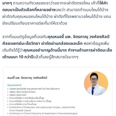
มากๆ
ถามความกังวลของเราว่าอยากจะผ่าตัดตรงไหน เค้าก็
ให้คำ
ตอบมาเป็นตัวเลือกที่หลายอย่าง
เลยว่า สามารถทำแบบไหนได้บ้าง
ผ่าตัดกับคุณหมอคนไหนได้บ้าง ผ่าตัดที่โรงพยาบาลไหนได้บ้าง แถม
ยังเปรียบเทียบราคาแต่ละที่มาให้เราด้วย
จากที่แนนด์ดูข้อมูลก็เจอกับ
คุณหมอจี้ นพ. จิตรภาณุ วงศ์ยงศิลป์
ศัลยแพทย์มะเร็งวิทยา ผ่าตัดผ่านกล้องแผลเล็ก
พอหาข้อมูลเพิ่ม
เติมถึงได้รู้ว่า
คุณหมอชำนาญด้านนี้มาก ทำงานด้านการผ่าตัดมะเร็ง
เต้านมมา 10 กว่าปี
แล้วก็เลยรู้สึกสบายใจมากๆ