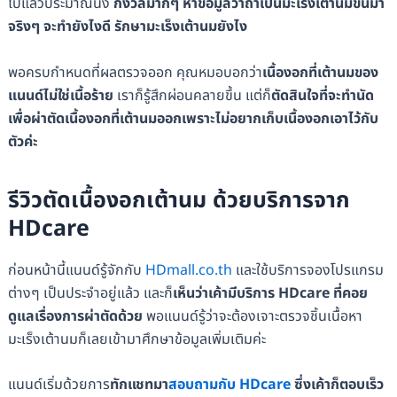
ไปแล้วประมาณนึง
กังวลมากๆ หาข้อมูลว่าถ้าเป็นมะเร็งเต้านมขึ้นมา
จริงๆ จะทำยังไงดี รักษามะเร็งเต้านมยังไง
พอครบกำหนดที่ผลตรวจออก คุณหมอบอกว่า
เนื้องอกที่เต้านมของ
แนนด์ไม่ใช่เนื้อร้าย
เราก็รู้สึกผ่อนคลายขึ้น แต่ก็
ตัดสินใจที่จะทำนัด
เพื่อผ่าตัดเนื้องอกที่เต้านมออกเพราะไม่อยากเก็บเนื้องอกเอาไว้กับ
ตัวค่ะ
รีวิวตัดเนื้องอกเต้านม ด้วยบริการจาก
HDcare
ก่อนหน้านี้แนนด์รู้จักกับ
HDmall.co.th
และใช้บริการจองโปรแกรม
ต่างๆ เป็นประจำอยู่แล้ว และก็
เห็นว่าเค้ามีบริการ HDcare ที่คอย
ดูแลเรื่องการผ่าตัดด้วย
พอแนนด์รู้ว่าจะต้องเจาะตรวจชิ้นเนื้อหา
มะเร็งเต้านมก็เลยเข้ามาศึกษาข้อมูลเพิ่มเติมค่ะ
แนนด์เริ่มด้วยการ
ทักแชทมา
สอบถามกับ HDcare
ซึ่งเค้าก็ตอบเร็ว