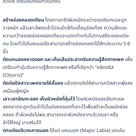
ชั่วโมง โดยมีขั้นตอนทั่วไปดังนี้
สร้างช่องคลอดเทียม
โดยการกรีดผิวหนังระหว่างถุงอัณฑะและรูท
วารหนัก แล้วเลาะโพรงเข้าไปจนใกล้กับเยื่อบุช่องท้อง ความลึกและ
ความกว้างของช่องคลอดเทียมจะแตกต่างกันไปตามสรีระของแต่ละ
คน โดยทั่วไปในคนเอเชียสามารถสร้างช่องคลอดได้ลึกประมาณ 5-6
นิ้ว
ตัดแกนองคชาตออก และเก็บเส้นประสาทรับความรู้สึกทางเพศ
เพื่อ
เตรียมทำปุ่มรับความรู้สึกทางเพศ หรือที่เรียกว่า “คลิตอริส
(Clitoris)”
ตัดท่อปัสสาวะเพศชายให้สั้นลง
แล้วตกแต่งให้สามารถปัสสาวะพุ่งลง
เหมือนผู้หญิง
เลาะเอาอัณฑะออก เก็บผิวหนังที่หุ้มไว้
โดยผิวหนังของอัณฑะและ
องคชาตจะถูกดันเข้าไปในช่องคลอดที่เลาะไว้เพื่อสร้างเป็นผนังช่อง
คลอด ถ้าผิวหนังไม่พอ สามารถเอาผิวหนังจากบริเวณขา หรือ
ลำไส้ใหญ่ มาเสริมได้
ตกแต่งบริเวณภายนอก
ได้แก่ แคมนอก (Major Labia) แคมใน