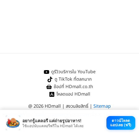
ดูรีวิวบริการใน YouTube
ดู TikTok ที่ตลกมาก
ช้อปที่ HDmall.co.th
โหลดแอป HDmall
@ 2026 HDmall | สงวนลิขสิทธิ์ |
Sitemap
หา
คลินิกใกล้บ้าน
:
ออกใบรับรองแพทย์
|
ตรวจรักษาไข้หวัด
|
ตรวจสุขภาพทั่วไป
อยากรู้แคลอรี แค่ถ่ายรูปอาหาร!
ดาวน์โหลด
แอปเลย (ฟรี)
ใช้แอปนับแคลอรีฟรีใน HDmall ได้เลย