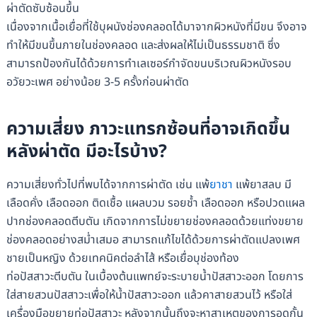
ผ่าตัดซับซ้อนขึ้น
เนื่องจากเนื้อเยื่อที่ใช้บุผนังช่องคลอดได้มาจากผิวหนังที่มีขน จึงอาจ
ทำให้มีขนขึ้นภายในช่องคลอด และส่งผลให้ไม่เป็นธรรมชาติ ซึ่ง
สามารถป้องกันได้ด้วยการทำเลเซอร์กำจัดขนบริเวณผิวหนังรอบ
อวัยวะเพศ อย่างน้อย 3-5 ครั้งก่อนผ่าตัด
ความเสี่ยง ภาวะแทรกซ้อนที่อาจเกิดขึ้น
หลังผ่าตัด มีอะไรบ้าง?
ความเสี่ยงทั่วไปที่พบได้จากการผ่าตัด เช่น แพ้
ยาชา
แพ้ยาสลบ มี
เลือดคั่ง เลือดออก ติดเชื้อ แผลบวม รอยช้ำ เลือดออก หรือปวดแผล
ปากช่องคลอดตีบตัน เกิดจากการไม่ขยายช่องคลอดด้วยแท่งขยาย
ช่องคลอดอย่างสม่ำเสมอ สามารถแก้ไขได้ด้วยการผ่าตัดแปลงเพศ
ชายเป็นหญิง ด้วยเทคนิคต่อลำไส้ หรือเยื่อบุช่องท้อง
ท่อปัสสาวะตีบตัน ในเบื้องต้นแพทย์จะระบายน้ำปัสสาวะออก โดยการ
ใส่สายสวนปัสสาวะเพื่อให้น้ำปัสสาวะออก แล้วคาสายสวนไว้ หรือใส่
เครื่องมือขยายท่อปัสสาวะ หลังจากนั้นถึงจะหาสาเหตุของการอุดกั้น