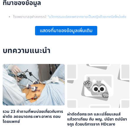
ที่มาของข้อมูล
โรงพยาบาลจุฬาลงกรณ์:
“นวัตกรรมแปลงเพศจากชายเป็นหญิงด้วยเทคนิคใหม่แห่ง
แรกในโลก”
.
แสดงที่มาของข้อมูลเพิ่มเติม
โรงพยาบาลศัลยกรรมตกแต่ง กมล:
“ผ่าตัดแปลงเพศชายเป็นหญิง (MTF Sex
Reassignment Surgery)”
.
บทความแนะนำ
นพ.วรพล รัตนเลิศ:
“MTF ข้อมูลเชิงลึกแปลงเพศ”
.
รวม 23 คำถามที่พบบ่อยเกี่ยวกับการ
ผ่าตัดต้อกระจก และเปลี่ยนเลนส์
ผ่าตัด ลดขนาดกระเพาะอาหาร ตอบ
แก้วตาเทียม กับ พญ. ปนียา ตปนียา
โดยแพทย์
งกูร ด้วยบริการจาก HDcare