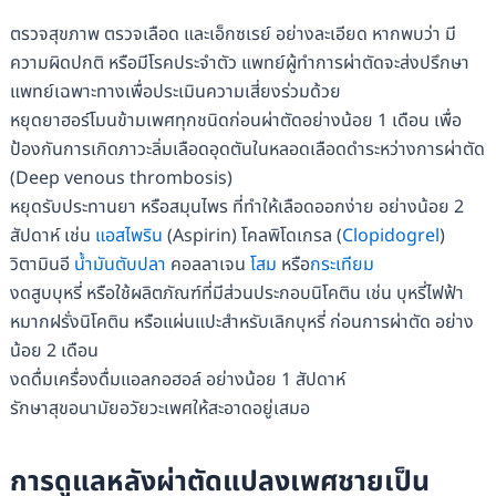
ตรวจสุขภาพ ตรวจเลือด และเอ็กซเรย์ อย่างละเอียด หากพบว่า มี
ความผิดปกติ หรือมีโรคประจำตัว แพทย์ผู้ทำการผ่าตัดจะส่งปรึกษา
แพทย์เฉพาะทางเพื่อประเมินความเสี่ยงร่วมด้วย
หยุดยาฮอร์โมนข้ามเพศทุกชนิดก่อนผ่าตัดอย่างน้อย 1 เดือน เพื่อ
ป้องกันการเกิดภาวะลิ่มเลือดอุดตันในหลอดเลือดดำระหว่างการผ่าตัด
(Deep venous thrombosis)
หยุดรับประทานยา หรือสมุนไพร ที่ทำให้เลือดออกง่าย อย่างน้อย 2
สัปดาห์ เช่น
แอสไพริน
(Aspirin) โคลพิโดเกรล (
Clopidogrel
)
วิตามินอี
น้ำมันตับปลา
คอลลาเจน
โสม
หรือ
กระเทียม
งดสูบบุหรี่ หรือใช้ผลิตภัณฑ์ที่มีส่วนประกอบนิโคติน เช่น บุหรี่ไฟฟ้า
หมากฝรั่งนิโคติน หรือแผ่นแปะสำหรับเลิกบุหรี่ ก่อนการผ่าตัด อย่าง
น้อย 2 เดือน
งดดื่มเครื่องดื่มแอลกอฮอล์ อย่างน้อย 1 สัปดาห์
รักษาสุขอนามัยอวัยวะเพศให้สะอาดอยู่เสมอ
การดูแลหลังผ่าตัดแปลงเพศชายเป็น