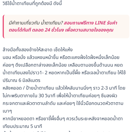
วิธีใช้น้ำตาเทียมที่ถูกต้องมี ดังนี้
มีคำถามเกี่ยวกับ น้ำตาเทียม?
สอบถามฟรีทาง LINE รับคำ
ตอบได้ทันที ตลอด 24 ชั่วโมง เพื่อความสบายใจของคุณ
ล้างมือทั้งสองข้างให้สะอาด เช็ดให้แห้ง
นอน หรือนั่ง แล้วแหงนหน้าขึ้น หรือตะแคงฝั่งใดฝั่งหนึ่งเล็กน้อย
ค่อยๆ ดึงเปลือกตาล่างลงเล็กน้อย เหลือบตามองขึ้นด้านบน หยด
น้ำตาเทียมลงไปราว1- 2 หยดหากเป็นขี้ผึ้ง หรือเจลน้ำตาเทียม ให้ใช้
ปริมาณ 6 มิลลิเมตร
หลังหยอด / ป้ายน้ำตาเทียม แล้วให้หลับนานนิ่งๆ ราว 2-3 นาที โดย
ไม่กะพริบตาภายใน 30 วินาที เพื่อให้น้ำตาเทียมค่อยๆ ซึมลงผิว
กระจกตาและผิวตาตามลำดับ และค่อยๆ ใช้นิ้วมือกดนวดหัวตาตาม
เบาๆ
หากมียาหยอดตา หรือยาขี้ผึ้งอื่นๆ ควรเว้นระยะหลังจาหยอดน้ำตา
เทียมประมาณ 5 นาที