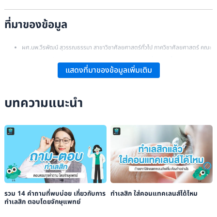
ที่มาของข้อมูล
ผศ.นพ.วีรพัฒน์ สุวรรณธรรมา สาขาวิชาศัลยศาสตร์ทั่วไป ภาควิชาศัลยศาสตร์ คณะ
แพทยศาสตร์โรงพยาบาลรามาธิบดี มหาวิทยาลัยมหิดล:
“เรื่องของน้ำตาเทียม”
.
แสดงที่มาของข้อมูลเพิ่มเติม
Harvard Health Publishing:
“LASIK: What Is It?”
.
Kierstan Boyd:
“Lubricating Eye Drops for Dry Eyes”
.
บทความแนะนำ
Maxine Lipner:
“Artificial Tears in LASIK Patients”
.
WebMD:
“Artificial Tears Solution”
.
รวม 14 คำถามที่พบบ่อย เกี่ยวกับการ
ทำเลสิก ใส่คอนแทคเลนส์ได้ไหม
ทำเลสิก ตอบโดยจักษุแพทย์