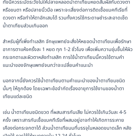
ทั้งนี้ควรระมัดระวังไม่ให้ปลายหลอดน้ำตาเทียมหยดสัมผัสกับดวงตา
หรือขนตา หรือปลายนิ้วมือ เพราะจะเสี่ยงต่อการติดเชื้อแบคทีเรียที่
ดวงตา หรือทำให้ตาอักเสบได้ รวมทั้งควรใช้กระดาษชำระสะอาดเช็ด
น้ำตาเทียมส่วนเกินออก
สำหรับผู้ที่เพิ่งทำเลสิก จักษุแพทย์จะสั่งให้หยอดน้ำตาเทียมเพื่อรักษา
อาการตาแห้งครั้งละ 1 หยด ทุก 1-2 ชั่วโมง เพื่อเพิ่มความชุ่มชื้นให้ผิว
กระจกตาและผิวตาหลังทำเลสิก การใช้น้ำตาเทียมนี้ควรใช้ตามคำ
แนะนำของจักษุแพทย์จนกว่าจะเปลี่ยนคำแนะนำ
นอกจากนี้ยังควรใช้น้ำตาเทียมตามคำแนะนำของน้ำตาเทียมชนิด
นั้นๆ ให้ถูกต้อง โดยเฉพาะข้อจำกัดเรื่องอายุการใช้งานของน้ำตา
เทียมแต่ละชนิด
เช่น น้ำตาเทียมชนิดขวด ที่ผสมสารกันเสีย ไม่ควรใช้เกินวันละ 4-5
ครั้ง เพราะสารกันเชื้อแบคทีเรียที่ผสมอยู่อาจทำให้เกิดการระคาย
เคืองต่อกระจกตาได้ ส่วนน้ำตาเทียมมที่บรรจุในหลอดขนาดเล็ก หลัง
เปิดใช้ ควรใช้ให้หมดภายใน 12-24 ชั่วโมง