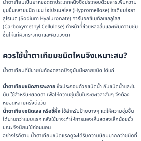
น้ำตาเทียมเป็นยาหยอดตาประเภทหนึ่งซึ่งประกอบด้วยสารเพิ่มความ
ชุ่มชื้นหลายชนิด เช่น ไฮโปรเมลโลส (Hypromellose) โซเดียมไฮยา
ลูโรเนต (Sodium Hyaluronate) คาร์บอกซิเมทิลเซลลูโลส
(Carboxymethyl Cellulose) ทำหน้าที่่ช่วยหล่อลื่นและเพิ่มความชุ่ม
ชื้นให้แก่ผิวกระจกตาและผิวดวงตา
ควรใช้น้ำตาเทียมชนิดไหนจึงเหมาะสม?
น้ำตาเทียมที่มีขายในท้องตลาดปัจจุบันมีหลายชนิด ได้แก่
น้ำตาเทียมชนิดสารละลาย
ซึ่งประกอบด้วยชนิดน้ำ กับชนิดน้ำและไข
มัน ใช้สำหรับหยอดตา เพื่อให้ความชุ่มชื้นในระยะเวลาสั้นๆ จึงต้อง
หยอดหลายครั้งต่อวัน
น้ำตาเทียมชนิดเจล หรือขี้ผึ้ง
ใช้สำหรับป้ายบางๆ แต่ให้ความชุ่มชื้น
ได้นานกว่าแบบแรก หลังใช้ยาจะทำให้การมองเห็นลดลงเล็กน้อยชั่ว
ขณะ จึงนิยมใช้ก่อนนอน
อย่างไรก็ตาม น้ำตาเทียมชนิดแรกดูจะได้รับความนิยมมากกว่าชนิดที่