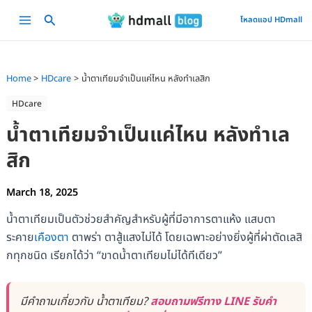
Skip
Main
โหลดแอป HDmall
to
Menu
content
Home
HDcare
น้ำตาเทียมจำเป็นแค่ไหน หลังทำเลสิก
HDcare
น้ำตาเทียมจำเป็นแค่ไหน หลังทำเล
สิก
March 18, 2025
น้ำตาเทียมเป็นตัวช่วยสำคัญสำหรับผู้ที่มีอาการตาแห้ง แสบตา
ระคาย
เคืองตา
ตาพร่า ตาสู้แสงไม่ได้ โดยเฉพาะอย่างยิ่งผู้ที่ผ่าตัดเลสิ
กทุกชนิด เรียกได้ว่า “ขาดน้ำตาเทียมไม่ได้ทีเดียว”
มีคำถามเกี่ยวกับ น้ำตาเทียม?
สอบถามฟรีทาง LINE รับคำ