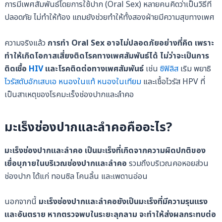
การมีเพศสัมพันธ์โดยการใช้ปาก (Oral Sex) หลายคนคิดว่าเป็นวิธีที่
ปลอดภัย ไม่ทำให้ท้อง แถมยังช่วยทำให้ทั้งสองฝ่ายมีความสุขทางเพศ
ความจริงแล้ว
การทำ
Oral Sex อาจไม่ปลอดภัยอย่างที่คิด เพราะ
ทำให้เกิดโอกาสเสี่ยงติดโรคทางเพศสัมพันธ์ได้ ไม่ว่าจะเป็นการ
ติดเชื้อ
HIV
และโรคติดต่อทางเพศสัมพันธ์
เช่น
ซิฟิลิส
เริม พยาธิ
ไวรัสตับอักเสบเอ
หนองในแท้
หนองในเทียม
และเชื้อไวรัส HPV ที่
เป็นสาเหตุของโรคมะเร็งช่องปากและลำคอ
มะเร็งช่องปากและลำคอคืออะไร?
มะเร็งช่องปากและลำคอ เป็นมะเร็งที่เกิดจากความผิดปกติของ
เยื่อบุภายในบริเวณช่องปากและลำคอ
รวมถึงบริเวณคอหอยส่วน
ช่องปาก ได้แก่ ทอนซิล โคนลิ้น และเพดานอ่อน
นอกจากนี้
มะเร็งช่องปากและลำคอยังเป็นมะเร็งที่มีความรุนแรง
และอันตราย
หากตรวจพบในระยะลุกลาม จะทำให้ส่งผลกระทบต่อ