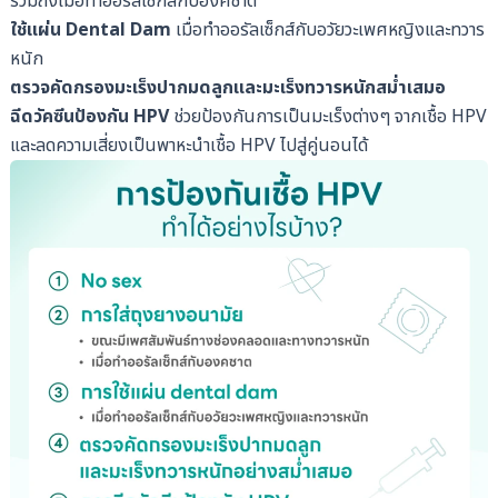
รวมถึงเมื่อทำออรัลเซ็กส์กับองคชาต
ใช้แผ่น Dental Dam
เมื่อทำออรัลเซ็กส์กับอวัยวะเพศหญิงและทวาร
หนัก
ตรวจคัดกรองมะเร็งปากมดลูกและมะเร็งทวารหนักสม่ำเสมอ
ฉีดวัคซีนป้องกัน HPV
ช่วยป้องกันการเป็นมะเร็งต่างๆ จากเชื้อ HPV
และลดความเสี่ยงเป็นพาหะนำเชื้อ HPV ไปสู่คู่นอนได้