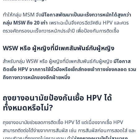
ทำให้กลุ่ม MSM จึง
มีโอกาสพัฒนาเป็นมะเร็งทวารหนักได้สูงกว่า
กลุ่ม MSW ถึง 20 เท่า
เพราะฉะนั้นจึงควรฉีดวัคซีน HPV และควร
ตรวจคัดกรองมะเร็งทวารหนักประจำปี เพื่อป้องกันการติดเชื้อ
WSW หรือ ผู้หญิงที่มีเพศสัมพันธ์กับผู้หญิง
สำหรับกลุ่ม WSW หรือ ผู้หญิงที่มีเพศสัมพันธ์กับผู้หญิง
มีโอกาส
ติดเชื้อ HPV จากการใช้นิ้วมือหรือเซ็กส์ทอยเข้าทางช่องคลอด รวม
ถึงทางทวารหนักของอีกฝ่ายหนึ่ง
ถุงยางอนามัยป้องกันเชื้อ HPV ได้
ทั้งหมดหรือไม่?
ถุงยางอนามัยช่วยลดการติดเชื้อ HPV ได้ แต่เนื่องจากเชื้อ HPV
สามารถติดต่อได้ง่ายจากการสัมผัส เช่น การสัมผัสก่อนการสอดใส่ และ
บางบริเวณที่ถุงยางไม่ครอบคลุม ทำให้
ถุงยางอนามัยไม่สามารถ