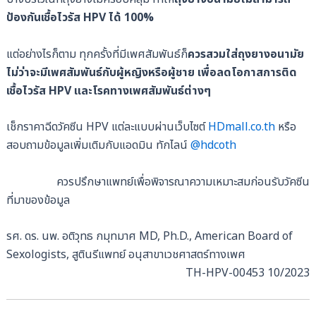
ป้องกันเชื้อไวรัส HPV ได้ 100%
แต่อย่างไรก็ตาม ทุกครั้งที่มีเพศสัมพันธ์ก็
ควรสวมใส่ถุงยางอนามัย
ไม่ว่าจะมีเพศสัมพันธ์กับผู้หญิงหรือผู้ชาย เพื่อลดโอกาสการติด
เชื้อไวรัส HPV และโรคทางเพศสัมพันธ์ต่างๆ
เช็กราคาฉีดวัคซีน HPV แต่ละแบบผ่านเว็บไซต์​
HDmall.co.th
หรือ
สอบถามข้อมูลเพิ่มเติมกับแอดมิน ทักไลน์
@hdcoth
ควรปรึกษาแพทย์เพื่อพิจารณาความเหมาะสมก่อนรับวัคซีน
ที่มาของข้อมูล
รศ. ดร. นพ. อติวุทธ กมุทมาศ MD, Ph.D., American Board of
Sexologists, สูตินรีแพทย์ อนุสาขาเวชศาสตร์ทางเพศ
TH-HPV-00453 10/2023