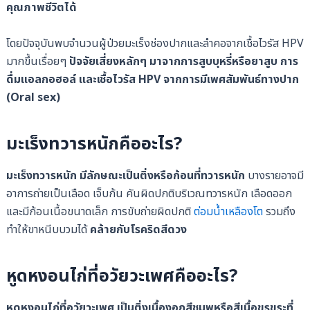
คุณภาพชีวิตได้
โดยปัจจุบันพบจำนวนผู้ป่วยมะเร็งช่องปากและลำคอจากเชื้อไวรัส HPV
มากขึ้นเรื่อยๆ
ปัจจัยเสี่ยงหลักๆ มาจากการสูบบุหรี่หรือยาสูบ การ
ดื่มแอลกอฮอล์ และเชื้อไวรัส HPV จากการมีเพศสัมพันธ์ทางปาก
(Oral sex)
มะเร็งทวารหนักคืออะไร?
มะเร็งทวารหนัก
มีลักษณะเป็นติ่งหรือก้อนที่ทวารหนัก
บางรายอาจมี
อาการถ่ายเป็นเลือด เจ็บก้น คันผิดปกติบริเวณทวารหนัก เลือดออก
และมีก้อนเนื้อขนาดเล็ก การขับถ่ายผิดปกติ
ต่อมน้ำเหลืองโต
รวมถึง
ทำให้ขาหนีบบวมได้
คล้ายกับโรคริดสีดวง
หูดหงอนไก่ที่อวัยวะเพศคืออะไร?
หูดหงอนไก่ที่อวัยวะเพศ
เป็นติ่งเนื้องอกสีชมพูหรือสีเนื้อขรุขระที่