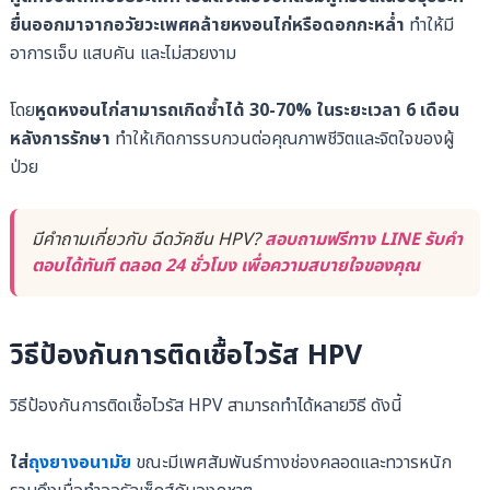
ยื่นออกมาจากอวัยวะเพศคล้ายหงอนไก่หรือดอกกะหล่ำ
ทำให้มี
อาการเจ็บ แสบคัน และไม่สวยงาม
โดย
หูดหงอนไก่สามารถเกิดซ้ำได้ 30-70% ในระยะเวลา 6 เดือน
หลังการรักษา
ทำให้เกิดการรบกวนต่อคุณภาพชีวิตและจิตใจของผู้
ป่วย
มีคำถามเกี่ยวกับ ฉีดวัคซีน HPV?
สอบถามฟรีทาง LINE รับคำ
ตอบได้ทันที ตลอด 24 ชั่วโมง เพื่อความสบายใจของคุณ
วิธีป้องกันการติดเชื้อไวรัส HPV
วิธีป้องกันการติดเชื้อไวรัส HPV สามารถทำได้หลายวิธี ดังนี้
ใส่
ถุงยางอนามัย
ขณะมีเพศสัมพันธ์ทางช่องคลอดและทวารหนัก