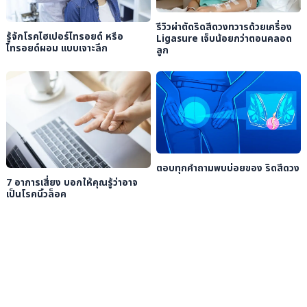
รีวิวผ่าตัดริดสีดวงทวารด้วยเครื่อง
รู้จักโรคไฮเปอร์ไทรอยด์ หรือ
Ligasure เจ็บน้อยกว่าตอนคลอด
ไทรอยด์ผอม แบบเจาะลึก
ลูก
ตอบทุกคำถามพบบ่อยของ ริดสีดวง
7 อาการเสี่ยง บอกให้คุณรู้ว่าอาจ
เป็นโรคนิ้วล็อค