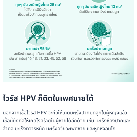
ไวรัส HPV ก็ติดในเพศชายได้
นอกจากเชื้อไวรัส HPV จะก่อให้เกิดมะเร็งปากมดลูกในผู้หญิงแล้ว
เชื้อนี้ยังก่อให้เกิดโรคร้ายในผู้ชายได้อีกด้วย เช่น มะเร็งช่องปากและ
ลำคอ มะเร็งทวารหนัก มะเร็งอวัยวะเพศชาย และหูดหงอนไก่