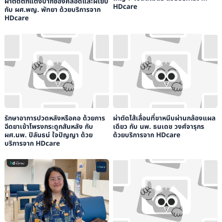
ผ่าตัดตกแต่งปากช่องคลอดและฝีเย็บ
HDcare
กับ ผศ.พญ. พัทยา ด้วยบริการจาก
HDcare
รักษาอาการปวดหลังหรือคอ ด้วยการ
ผ่าตัดไส้เลื่อนที่ขาหนีบผ่านกล้องแผล
ฉีดยาเข้าโพรงกระดูกสันหลัง กับ
เดียว กับ นพ. ธนเดช วงศ์จารุกร
ผศ.นพ. ปิลันธน์ ใจปัญญา ด้วย
ด้วยบริการจาก HDcare
บริการจาก HDcare