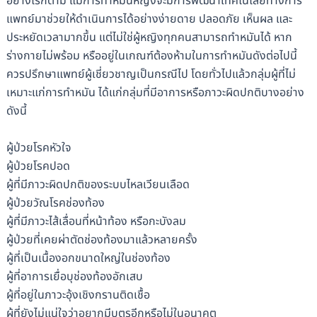
อย่างไรก็ตาม แม้การทำหมันหญิงจะมีการพัฒนาเทคโนโลยีทางการ
แพทย์มาช่วยให้ดำเนินการได้อย่างง่ายดาย ปลอดภัย เห็นผล และ
ประหยัดเวลามากขึ้น แต่ไม่ใช่ผู้หญิงทุกคนสามารถทำหมันได้ หาก
ร่างกายไม่พร้อม หรืออยู่ในเกณฑ์ต้องห้ามในการทำหมันดังต่อไปนี้
ควรปรึกษาแพทย์ผู้เชี่ยวชาญเป็นกรณีไป โดยทั่วไปแล้วกลุ่มผู้ที่ไม่
เหมาะแก่การทำหมัน ได้แก่กลุ่มที่มีอาการหรือภาวะผิดปกติบางอย่าง
ดังนี้
ผู้ป่วยโรคหัวใจ
ผู้ป่วยโรคปอด
ผู้ที่มีภาวะผิดปกติของระบบไหลเวียนเลือด
ผู้ป่วยวัณโรคช่องท้อง
ผู้ที่มีภาวะไส้เลื่อนที่หน้าท้อง หรือกะบังลม
ผู้ป่วยที่เคยผ่าตัดช่องท้องมาแล้วหลายครั้ง
ผู้ที่เป็นเนื้องอกขนาดใหญ่ในช่องท้อง
ผู้ที่อาการเยื่อบุช่องท้องอักเสบ
ผู้ที่อยู่ในภาวะอุ้งเชิงกรานติดเชื้อ
ผู้ที่ยังไม่แน่ใจว่าอยากมีบุตรอีกหรือไม่ในอนาคต