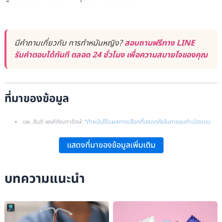
มีคำถามเกี่ยวกับ การทำหมันหญิง?
สอบถามฟรีทาง LINE
รับคำตอบได้ทันที ตลอด 24 ชั่วโมง เพื่อความสบายใจของคุณ
ที่มาของข้อมูล
นพ. สันติ พงศ์ภัณฑารักษ์:
“ทำหมันไร้แผลทางเลือกที่ปลอดภัยในการคุมกำเนิดแบบ
ใหม่”
.
แสดงที่มาของข้อมูลเพิ่มเติม
โรงพยาบาลเปาโล: “ทำหมันหญิง-ชายแบบไร้แผล”.
Cunningham FG, Leveno KJ, Bloom SL, Spong CY, Dashe JS, et al.:
บทความแนะนำ
Williams Obstetrics
, 24th ed., McGraw-Hill: New York.