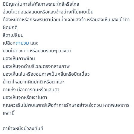
มีปัญหาในการโฟกัสภาพระยะใกล้หรือไกล
อ่อนไหวต่อแสงแดดหรือแสงจ้าอย่างที่ไม่เคยเป็น
ต้องหยีตาหรือกระพริบตาบ่อยเมื่อเจอแสงจ้า หรือมองเห็นแสงเข้าตา
ผิดปกติ
สีตาเปลี่ยน
เปลือก
ตาบวม
แดง
ปวดในดวงตา หรือปวดรอบๆ ดวงตา
มองเห็นภาพซ้อน
มองเห็นจุดดำบริเวณตรงกลางภาพ
มองเห็นเส้นหรือขอบภาพเป็นคลื่นหรือบิดเบี้ยว
น้ำตาไหลมากผิดปกติ หรือตาแฉะ
ตาแห้ง มีอาการคันหรือแสบตา
มองเห็นจุดหรือเงาในตา
คุณควรรีบไปพบแพทย์เพื่อทำการรักษาอย่างเร่งด่วน หากพบอาการ
เหล่านี้
ตาข้างหนึ่งมัวลงทันที