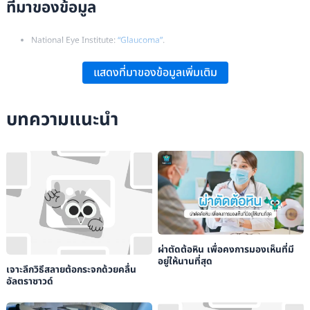
ที่มาของข้อมูล
National Eye Institute:
“Glaucoma”
.
Mayo Clinic:
“Glaucoma – Symptoms and Causes”
.
แสดงที่มาของข้อมูลเพิ่มเติม
American Academy of Ophthalmology:
“What Is Glaucoma?”
.
บทความแนะนำ
ผ่าตัดต้อหิน เพื่อคงการมองเห็นที่มี
อยู่ให้นานที่สุด
เจาะลึกวิธีสลายต้อกระจกด้วยคลื่น
อัลตราซาวด์