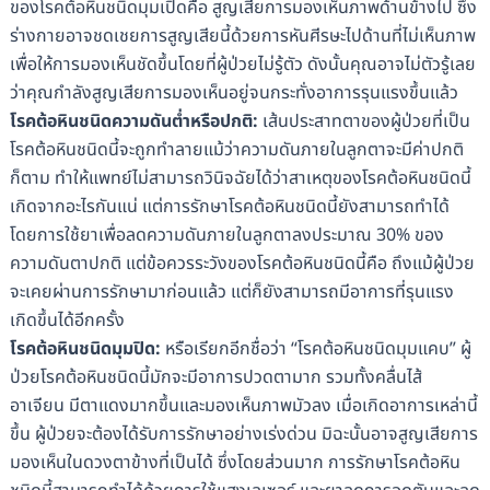
ของโรคต้อหินชนิดมุมเปิดคือ สูญเสียการมองเห็นภาพด้านข้างไป ซึ่ง
ร่างกายอาจชดเชยการสูญเสียนี้ด้วยการหันศีรษะไปด้านที่ไม่เห็นภาพ
เพื่อให้การมองเห็นชัดขึ้นโดยที่ผู้ป่วยไม่รู้ตัว ดังนั้นคุณอาจไม่ตัวรู้เลย
ว่าคุณกำลังสูญเสียการมองเห็นอยู่จนกระทั่งอาการรุนแรงขึ้นแล้ว
โรคต้อหินชนิดความดันต่ำหรือปกติ:
เส้นประสาทตาของผู้ป่วยที่เป็น
โรคต้อหินชนิดนี้จะถูกทำลายแม้ว่าความดันภายในลูกตาจะมีค่าปกติ
ก็ตาม ทำให้แพทย์ไม่สามารถวินิจฉัยได้ว่าสาเหตุของโรคต้อหินชนิดนี้
เกิดจากอะไรกันแน่ แต่การรักษาโรคต้อหินชนิดนี้ยังสามารถทำได้
โดยการใช้ยาเพื่อลดความดันภายในลูกตาลงประมาณ 30% ของ
ความดันตาปกติ แต่ข้อควรระวังของโรคต้อหินชนิดนี้คือ ถึงแม้ผู้ป่วย
จะเคยผ่านการรักษามาก่อนแล้ว แต่ก็ยังสามารถมีอาการที่รุนแรง
เกิดขึ้นได้อีกครั้ง
โรคต้อหินชนิดมุมปิด:
หรือเรียกอีกชื่อว่า “โรคต้อหินชนิดมุมแคบ” ผู้
ป่วยโรคต้อหินชนิดนี้มักจะมีอาการปวดตามาก รวมทั้งคลื่นไส้
อาเจียน มีตาแดงมากขึ้นและมองเห็นภาพมัวลง เมื่อเกิดอาการเหล่านี้
ขึ้น ผู้ป่วยจะต้องได้รับการรักษาอย่างเร่งด่วน มิฉะนั้นอาจสูญเสียการ
มองเห็นในดวงตาข้างที่เป็นได้ ซึ่งโดยส่วนมาก การรักษาโรคต้อหิน