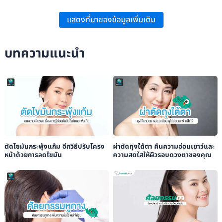
The American Board of Cosmetic Surgery:
“Chin Implants”
.
แสดงที่มาของข้อมูลเพิ่มเติม
The Art Clinic:
“ทำไมถึงต้องเลือกเสริมคาง? ที่ The Art Clinic”
.
โรงพยาบาลยันฮี:
“เสริมคาง”
.
บทความแนะนำ
ตัดไขมันกระพุ้งแก้ม อีกวิธีปรับโครง
ผ่าตัดถุงใต้ตา คืนความอ่อนเยาว์และ
หน้าด้วยการลดไขมัน
ความสดใสให้ผิวรอบดวงตาของคุณ