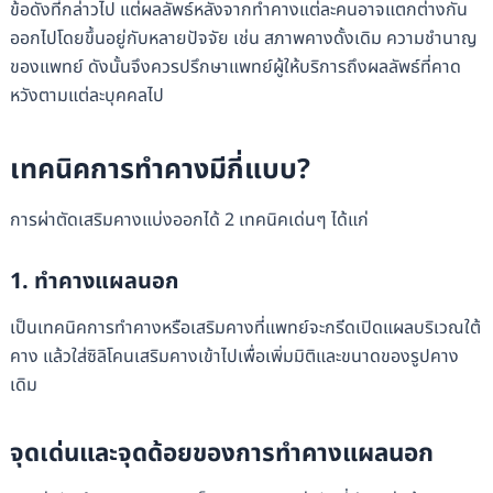
ข้อดังที่กล่าวไป แต่ผลลัพธ์หลังจากทำคางแต่ละคนอาจแตกต่างกัน
ออกไปโดยขึ้นอยู่กับหลายปัจจัย เช่น สภาพคางดั้งเดิม ความชำนาญ
ของแพทย์ ดังนั้นจึงควรปรึกษาแพทย์ผู้ให้บริการถึงผลลัพธ์ที่คาด
หวังตามแต่ละบุคคลไป
เทคนิคการทำคางมีกี่แบบ?
การผ่าตัดเสริมคางแบ่งออกได้ 2 เทคนิคเด่นๆ ได้แก่
1. ทำคางแผลนอก
เป็นเทคนิคการทำคางหรือเสริมคางที่แพทย์จะกรีดเปิดแผลบริเวณใต้
คาง แล้วใส่ซิลิโคนเสริมคางเข้าไปเพื่อเพิ่มมิติและขนาดของรูปคาง
เดิม
จุดเด่นและจุดด้อยของการทำคางแผลนอก