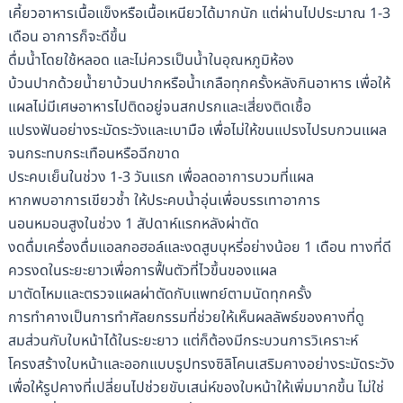
เคี้ยวอาหารเนื้อแข็งหรือเนื้อเหนียวได้มากนัก แต่ผ่านไปประมาณ 1-3
เดือน อาการก็จะดีขึ้น
ดื่มน้ำโดยใช้หลอด และไม่ควรเป็นน้ำในอุณหภูมิห้อง
บ้วนปากด้วยน้ำยาบ้วนปากหรือน้ำเกลือทุกครั้งหลังกินอาหาร เพื่อให้
แผลไม่มีเศษอาหารไปติดอยู่จนสกปรกและเสี่ยงติดเชื้อ
แปรงฟันอย่างระมัดระวังและเบามือ เพื่อไม่ให้ขนแปรงไปรบกวนแผล
จนกระทบกระเทือนหรือฉีกขาด
ประคบเย็นในช่วง 1-3 วันแรก เพื่อลดอาการบวมที่แผล
หากพบอาการเขียวช้ำ ให้ประคบน้ำอุ่นเพื่อบรรเทาอาการ
นอนหมอนสูงในช่วง 1 สัปดาห์แรกหลังผ่าตัด
งดดื่มเครื่องดื่มแอลกอฮอล์และงดสูบบุหรี่อย่างน้อย 1 เดือน ทางที่ดี
ควรงดในระยะยาวเพื่อการฟื้นตัวที่ไวขึ้นของแผล
มาตัดไหมและตรวจแผลผ่าตัดกับแพทย์ตามนัดทุกครั้ง
การทำคางเป็นการทำศัลยกรรมที่ช่วยให้เห็นผลลัพธ์ของคางที่ดู
สมส่วนกับใบหน้าได้ในระยะยาว แต่ก็ต้องมีกระบวนการวิเคราะห์
โครงสร้างใบหน้าและออกแบบรูปทรงซิลิโคนเสริมคางอย่างระมัดระวัง
เพื่อให้รูปคางที่เปลี่ยนไปช่วยขับเสน่ห์ของใบหน้าให้เพิ่มมากขึ้น ไม่ใช่