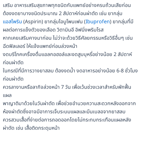
เสริม อาหารเสริมสุขภาพทุกชนิดกับแพทย์อย่างครบถ้วนเสียก่อน
ต้องงดยาบางชนิดประมาณ 2 สัปดาห์ก่อนผ่าตัด เช่น ยากลุ่ม
แอสไพริน
(Aspirin) ยากลุ่มไอบูโพนเฟน (
Ibuprofen
) ยากลุ่มที่มี
ผลต่อการแข็งตัวของเลือด วิตามินอี อิฟนิ่งพริมโรส
หากเคยเสริมคางมาก่อน ไม่ว่าจะด้วยวิธีศัลยกรรมหรือวิธีอื่นๆ เช่น
ฉีดฟิลเลอร์ ให้แจ้งแพทย์ก่อนล่วงหน้า
งดบริโภคเครื่องดื่มแอลกอฮอล์และงดสูบบุหรี่อย่างน้อย 2 สัปดาห์
ก่อนผ่าตัด
ในกรณีที่มีการวางยาสลบ ต้องงดน้ำ งดอาหารอย่างน้อย 6-8 ชั่วโมง
ก่อนผ่าตัด
ควรลางานหรือลากิจล่วงหน้า 7 วัน เพื่อเว้นช่วงเวลาสำหรับพักฟื้น
แผล
พาญาติมาด้วยในวันผ่าตัด เพื่อช่วยอำนวยความสะดวกหลังออกจาก
ห้องผ่าตัดซึ่งอาจมีอาการเจ็บระบมแผลและมึนเบลอจากยาสลบ
ควรสวมเสื้อที่ง่ายต่อการถอดออกโดยไม่กระทบกระเทือนแผลหลัง
ผ่าตัด เช่น เสื้อติดกระดุมหน้า