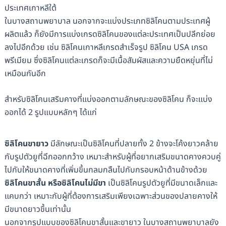
ประเทศเกาหลีใต้
ในบางสถานพยาบาล นอกจากจะแบ่งประเภทซิลิโคนตามประเทศผู้
ผลิตแล้ว ก็ยังมีการแบ่งเกรดซิลิโคนของแต่ละประเทศเป็นปลีกย่อย
ลงไปอีกด้วย เช่น ซิลิโคนเกาหลีเกรดสำเร็จรูป ซิลิโคน USA เกรด
พรีเมียม ซึ่งซิลิโคนแต่ละเกรดก็จะมีเนื้อสัมผัสและความยืดหยุ่นที่ไม่
เหมือนกันอีก
สำหรับซิลิโคนเสริมคางที่แบ่งออกตามลักษณะของซิลิโคน ก็จะแบ่ง
ออกได้ 2 รูปแบบหลักๆ ได้แก่
ซิลิโคนขายาว
มีลักษณะเป็นซิลิโคนที่ปลายทั้ง 2 ข้างจะโค้งยาวคล้าย
กับรูปตัวยูที่ฉีกออกกว้าง เหมาะสำหรับผู้ที่อยากเสริมขนาดคางควบคู่
ไปกับให้ขนาดคางที่เพิ่มขึ้นกลมกลืนไปกับกรอบหน้าด้านข้างด้วย
ซิลิโคนขาสั้น หรือซิลิโคนไม่มีขา
เป็นซิลิโคนรูปตัวยูที่มีขนาดเล็กและ
แคบกว่า เหมาะกับผู้ที่ต้องการเสริมเพียงเฉพาะส่วนของปลายคางให้
มีขนาดยาวขึ้นเท่านั้น
นอกจากรูปแบบของซิลิโคนขาสั้นและขายาว ในบางสถานพยาบาลยัง