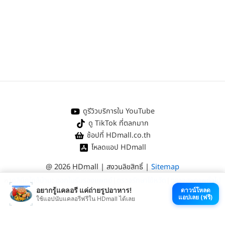
ดูรีวิวบริการใน YouTube
ดู TikTok ที่ตลกมาก
ช้อปที่ HDmall.co.th
โหลดแอป HDmall
@ 2026 HDmall | สงวนลิขสิทธิ์ |
Sitemap
หา
คลินิกใกล้บ้าน
:
ออกใบรับรองแพทย์
|
ตรวจรักษาไข้หวัด
|
ตรวจสุขภาพทั่วไป
อยากรู้แคลอรี แค่ถ่ายรูปอาหาร!
ดาวน์โหลด
แอปเลย (ฟรี)
ใช้แอปนับแคลอรีฟรีใน HDmall ได้เลย