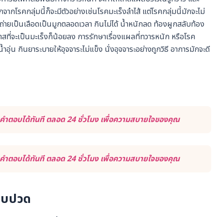
กโรคกลุ่มนี้ก็จะมีตัวอย่างเช่นโรคมะเร็งลำไส้ แต่โรคกลุ่มนี้มักจะไม่
่ายเป็นเลือดเป็นมูกตลอดเวลา กินไม่ได้ น้ำหนักลด ท้องผูกสลับท้อง
าสที่จะเป็นมะเร็งก็น้อยลง การรักษาเรื่องแผลที่ทวารหนัก หรือโรค
ุ่น กินยาระบายให้อุจจาระไม่แข็ง นั่งอุจจาระอย่างถูกวิธี อาการมักจะดี
ำตอบได้ทันที ตลอด 24 ชั่วโมง เพื่อความสบายใจของคุณ
ำตอบได้ทันที ตลอด 24 ชั่วโมง เพื่อความสบายใจของคุณ
จ็บปวด