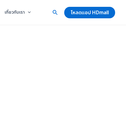
โหลดแอป HDmall
เกี่ยวกับเรา