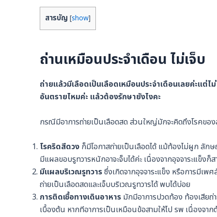
สารบัญ
[
show
]
ถ่านเหมือนประจำเดือน ไม่เจ็บ
ถ่ายแล้วมีเลือดเป็นเลือดเหมือนประจำเดือนเลยค่ะแต่ไม่
อันตรายไหมค่ะ เเล้วต้องรักษายังไงคะ
กรณีมีอาการถ่ายเป็นเลือดสด ส่วนใหญ่มักจะคิดถึงโรคของล
โรคริดสีดวง
ก็มีโอกาสถ่ายเป็นเลือดได้ แม้ท้องไม่ผูก ลั
มีแผลขอบรูทวารหนักอาจะจ็บได้ค่ะ เนื่องจากอุจจาระแข็งก็สา
มีแผลบริเวณรูทวาร
ซึ่งเกิดจากอุจจาระแข็ง หรือการมีเพ
ถ่ายเป็นเลือดสดและเจ็บบริเวณรูทวารได้ พบได้บ่อย
การติดเชื้อทางเดินอาหาร
มักมีอาการปวดท้อง ท้องเสียถ่
เบื้องต้น หากทีอาการเป็นเหมือนข้อสามให้ไป รพ เนื่องจากต้