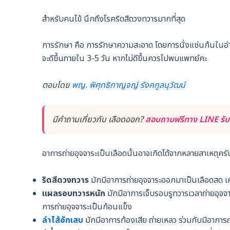
สำหรับคนไข้ นึกถึงโรคริดสีดวงทวารมากที่สุด
การรักษา คือ การรักษาความสะอาด โดยการนั่งแช่นก้นในอ่างน้
จะดีขึ้นภายใน 3-5 วัน หากไม่ดีขึ้นควรไปพบแพทย์คะ
ตอบโดย
พญ. พิศุทธิกาญจญ์ รังคกูลนุวัฒน์
มีคำถามเกี่ยวกับ เลือดออก?
สอบถามฟรีทาง LINE รับค
อาการถ่ายอุจจาระเป็นเลือดนั้นอาจเกิดได้จากหลายสาเหตุครั
ริดสีดวงทวาร
มักมีอาการถ่ายอุจจาระออกมาเป็นเลือดสด เค
แผลรอบทวารหนัก
มักมีอาการเจ็บรอบรูทวารเวลาถ่ายอุจจ
การถ่ายอุจจาระเป็นก้อนแข็ง
ลำไส้อักเสบ
มักมีอาการท้องเสีย ถ่ายเหลว ร่วมกับมีอาการถ