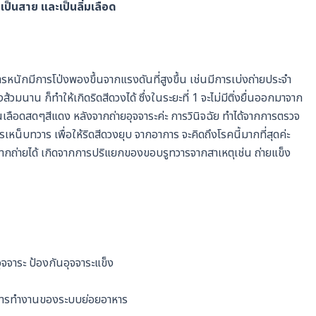
ป็นสาย และเป็นลิ่มเลือด
วารหนักมีการโป่งพองขึ้นจากแรงดันที่สูงขึ้น เช่นมีการเบ่งถ่ายประจำ
วมนาน ก็ทำให้เกิดริดสีดวงได้ ซึ่งในระยะที่ 1 จะไม่มีติ่งยื่นออกมาจาก
ป็นเลือดสดๆสีแดง หลังจากถ่ายอุจจาระค่ะ การวินิจฉัย ทำได้จากการตรวจ
น็บทวาร เพื่อให้ริดสีดวงยุบ จากอาการ จะคิดถึงโรคนี้มากที่สุดค่ะ
ากถ่ายได้ เกิดจากการปริแยกของขอบรูทวารจากสาเหตุเช่น ถ่ายแข็ง
อุจจาระ ป้องกันอุจจาระแข็ง
ละการทำงานของระบบย่อยอาหาร