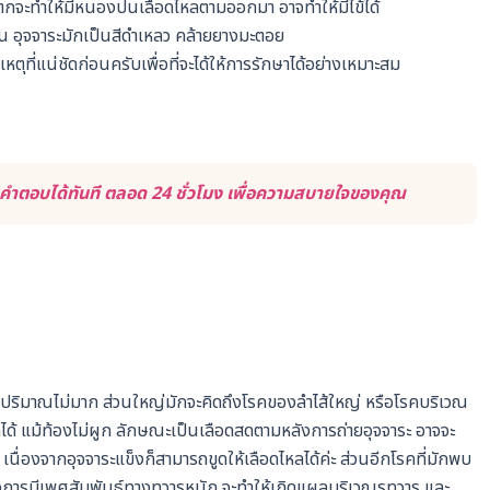
ตกจะทำให้มีหนองปนเลือดไหลตามออกมา อาจทำให้มีไข้ได้
น อุจจาระมักเป็นสีดำเหลว คล้ายยางมะตอย
ที่แน่ชัดก่อนครับเพื่อที่จะได้ให้การรักษาได้อย่างเหมาะสม
ำตอบได้ทันที ตลอด 24 ชั่วโมง เพื่อความสบายใจของคุณ
นปริมาณไม่มาก ส่วนใหญ่มักจะคิดถึงโรคของลำไส้ใหญ่ หรือโรคบริเวณ
อดได้ แม้ท้องไม่ผูก ลักษณะเป็นเลือดสดตามหลังการถ่ายอุจจาระ อาจจะ
เนื่องจากอุจจาระแข็งก็สามารถขูดให้เลือดไหลได้ค่ะ ส่วนอีกโรคที่มักพบ
รือการมีเพศสัมพันธ์ทางทวารหนัก จะทำให้เกิดแผลบริเวณรูทวาร และ