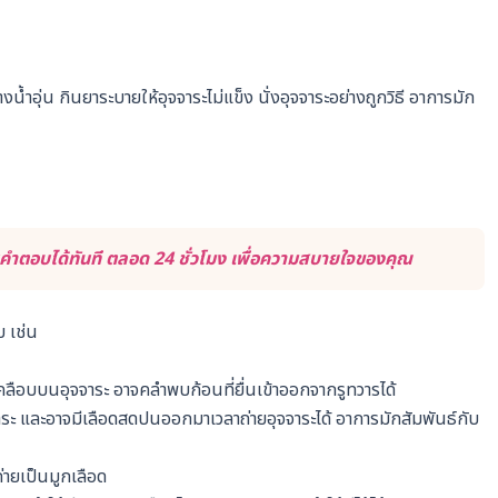
ำอุ่น กินยาระบายให้อุจจาระไม่แข็ง นั่งอุจจาระอย่างถูกวิธี อาการมัก
ำตอบได้ทันที ตลอด 24 ชั่วโมง เพื่อความสบายใจของคุณ
บ เช่น
ลือบบนอุจจาระ อาจคลำพบก้อนที่ยื่นเข้าออกจากรูทวารได้
าระ และอาจมีเลือดสดปนออกมาเวลาถ่ายอุจจาระได้ อาการมักสัมพันธ์กับ
่ายเป็นมูกเลือด