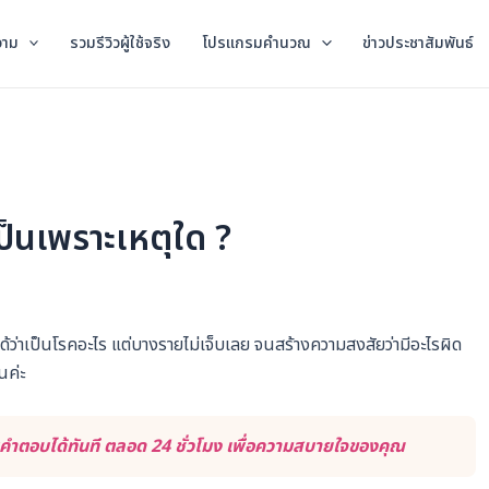
วาม
รวมรีวิวผู้ใช้จริง
โปรแกรมคำนวณ
ข่าวประชาสัมพันธ์
เป็นเพราะเหตุใด ?
กตได้ว่าเป็นโรคอะไร แต่บางรายไม่เจ็บเลย จนสร้างความสงสัยว่ามีอะไรผิด
นค่ะ
ำตอบได้ทันที ตลอด 24 ชั่วโมง เพื่อความสบายใจของคุณ