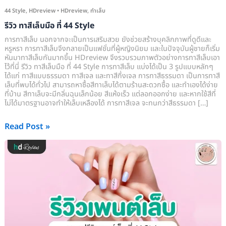
44 Style
,
HDreview
•
HDreview
,
ทำเล็บ
รีวิว ทาสีเล็บมือ ที่ 44 Style
การทาสีเล็บ นอกจากจะเป็นการเสริมสวย ยังช่วยสร้างบุคลิกภาพที่ดูดีและ
หรูหรา การทาสีเล็บจึงกลายเป็นแฟชั่นที่ผู้หญิงนิยม และในปัจจุบันผู้ชายก็เริ่ม
หันมาทาสีเล็บกันมากขึ้น HDreview จึงรวบรวมภาพตัวอย่างการทาสีเล็บเอา
ไว้ที่นี่ รีวิว ทาสีเล็บมือ ที่ 44 Style การทาสีเล็บ แบ่งได้เป็น 3 รูปแบบหลักๆ
ได้แก่ ทาสีแบบธรรมดา ทาสีเจล และทาสีกึ่งเจล การทาสีธรรมดา เป็นการทาสี
เล็บที่พบได้ทั่วไป สามารถหาซื้อสีทาเล็บได้ตามร้านสะดวกซื้อ และทำเองได้ง่าย
ที่บ้าน สีทาเล็บจะมีกลิ่นฉุนเล็กน้อย สีแห้งเร็ว แต่ลอกออกง่าย และหากใช้สีที่
ไม่ได้มาตรฐานอาจทำให้เล็บเหลืองได้ การทาสีเจล จะทนกว่าสีธรรมดา […]
Read Post »
รีวิว
เพ้นท์
เล็บ
ที่
44
Style