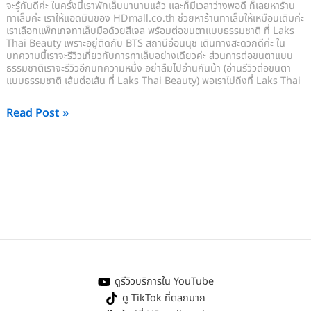
จะรู้กันดีค่ะ ในครั้งนี้เราพักเล็บมานานแล้ว และก็มีเวลาว่างพอดี ก็เลยหาร้าน
ทาเล็บค่ะ เราให้แอดมินของ HDmall.co.th ช่วยหาร้านทาเล็บให้เหมือนเดิมค่ะ
เราเลือกแพ็กเกจทาเล็บมือด้วยสีเจล พร้อมต่อขนตาแบบธรรมชาติ ที่ Laks
Thai Beauty เพราะอยู่ติดกับ BTS สถานีอ่อนนุช เดินทางสะดวกดีค่ะ ใน
บทความนี้เราจะรีวิวเกี่ยวกับการทาเล็บอย่างเดียวค่ะ ส่วนการต่อขนตาแบบ
ธรรมชาติเราจะรีวิวอีกบทความหนึ่ง อย่าลืมไปอ่านกันน้า (อ่านรีวิวต่อขนตา
แบบธรรมชาติ เส้นต่อเส้น ที่ Laks Thai Beauty) พอเราไปถึงที่ Laks Thai
Read Post »
ดูรีวิวบริการใน YouTube
ดู TikTok ที่ตลกมาก