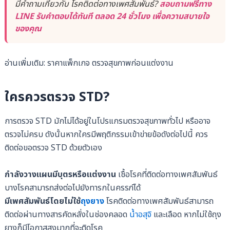
มีคำถามเกี่ยวกับ โรคติดต่อทางเพศสัมพันธ์?
สอบถามฟรีทาง
LINE รับคำตอบได้ทันที ตลอด 24 ชั่วโมง เพื่อความสบายใจ
ของคุณ
อ่านเพิ่มเติม: ราคาแพ็กเกจ ตรวจสุขภาพก่อนแต่งงาน
ใครควรตรวจ STD?
การตรวจ STD มักไม่ได้อยู่ในโปรแกรมตรวจสุขภาพทั่วไป หรืออาจ
ตรวจไม่ครบ ดังนั้นหากใครมีพฤติกรรมเข้าข่ายข้อดังต่อไปนี้ ควร
ติดต่อขอตรวจ STD ด้วยตัวเอง
กำลังวางแผนมีบุตรหรือแต่งงาน
เชื้อโรคที่ติดต่อทางเพศสัมพันธ์
บางโรคสามารถส่งต่อไปยังทารกในครรภ์ได้
มีเพศสัมพันธ์โดยไม่ใช้
ถุงยาง
โรคติดต่อทางเพศสัมพันธ์สามารถ
ติดต่อผ่านทางสารคัดหลั่งในช่องคลอด
น้ำอสุจิ
และเลือด หากไม่ใช้ถุง
ยางก็มีโอกาสสูงมากที่จะติดโรค