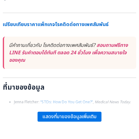
เปรียบเทียบราคาแพ็กเกจโรคติดต่อทางเพศสัมพันธ์
มีคำถามเกี่ยวกับ โรคติดต่อทางเพศสัมพันธ์?
สอบถามฟรีทาง
LINE รับคำตอบได้ทันที ตลอด 24 ชั่วโมง เพื่อความสบายใจ
ของคุณ
ที่มาของข้อมูล
Jenna Fletcher:
“STDs: How Do You Get One?”
,
Medical News Today
.
Healthline:
“STD Testing: Who Should Be Tested and What’s
แสดงที่มาของข้อมูลเพิ่มเติม
Involved”
.