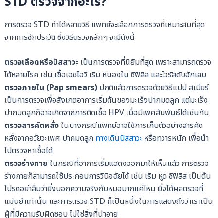
STD ตรวจจากอะไร?
การตรวจ STD ทำได้หลายวิธี แพทย์จะเลือกการตรวจที่เหมาะสมที่สุด
จากการซักประวัติ ซึ่งวิธีตรวจหลักๆ จะมีดังนี้
ตรวจเลือดหรือปัสสาวะ
เป็นการตรวจที่นิยิมที่สุด เพราะสามารถตรวจ
ได้หลายโรค เช่น เชื้อเอชไอวี เริม หนองใน ซิฟิลิส และไวรัสตับอักเสบ
ตรวจภายใน (Pap smears)
ปกติแล้วการตรวจด้วยวิธีแปป สเมียร์
เป็นการตรวจเพื่อสังเกตอาการเริ่มต้นของมะเร็งปากมดลูก แต่มะเร็ง
ปากมดลูกก็อาจเกิดจากการติดเชื้อ HPV เมื่อมีเพศสัมพันธ์ได้เช่นกัน
ตรวจสารคัดหลั่ง
ในบางกรณีแพทย์อาจใช้การเก็บตัวอย่างสารคัด
หลั่งจากอวัยวะเพศ ปากมดลูก
ทางเดินปัสสาวะ
หรือทวารหนัก เพื่อนำ
ไปตรวจหาเชื้อได้
ตรวจร่างกาย
ในกรณีที่อาการเริ่มแสดงออกมาให้เห็นแล้ว การตรวจ
ร่างกายก็สามารถใช้ประกอบการวินิจฉัยได้ เช่น เริม หูด ซิฟิลิส เป็นต้น
โปรดอย่าลืมว่ายิ่งบอกความจริงกับหมอมากแค่ไหน ยิ่งได้ผลตรวจที่
แม่นยำเท่านั้น และการตรวจ STD ก็เป็นหนึ่งในการแสดงถึงว่าเราเป็น
ผู้ที่มีความรับผิดชอบ ไม่ใช่สิ่งที่น่าอาย