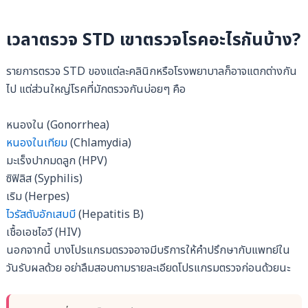
เวลาตรวจ STD เขาตรวจโรคอะไรกันบ้าง?
รายการตรวจ STD ของแต่ละคลินิกหรือโรงพยาบาลก็อาจแตกต่างกัน
ไป แต่ส่วนใหญ่โรคที่มักตรวจกันบ่อยๆ คือ
หนองใน (Gonorrhea)
หนองในเทียม
(Chlamydia)
มะเร็งปากมดลูก (HPV)
ซิฟิลิส (Syphilis)
เริม (Herpes)
ไวรัสตับอักเสบบี
(Hepatitis B)
เชื้อเอชไอวี (HIV)
นอกจากนี้ บางโปรแกรมตรวจอาจมีบริการให้คำปรึกษากับแพทย์ใน
วันรับผลด้วย อย่าลืมสอบถามรายละเอียดโปรแกรมตรวจก่อนด้วยนะ