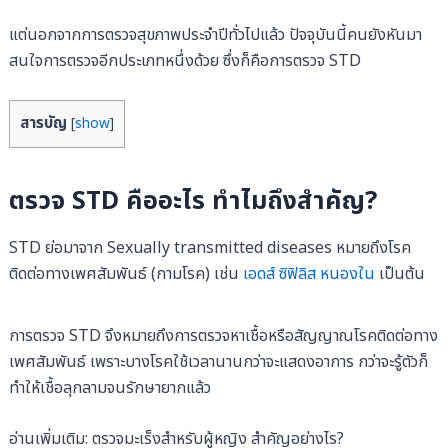
แต่นอกจากการตรวจสุขภาพประจำปีทั่วไปแล้ว ปัจจุบันนี้คนยังหันมา
สนใจการตรวจอีกประเภทหนึ่งด้วย ซึ่งก็คือการตรวจ STD
สารบัญ
[
show
]
ตรวจ STD คืออะไร ทำไมถึงสำคัญ?
STD ย่อมาจาก Sexually transmitted diseases หมายถึงโรค
ติดต่อทางเพศสัมพันธ์ (กามโรค) เช่น
เอดส์
ซิฟิลิส
หนองใน
เป็นต้น
การตรวจ STD จึงหมายถึงการตรวจหาเชื้อหรือสัญญาณโรคติดต่อทาง
เพศสัมพันธ์ เพราะบางโรคใช้เวลานานกว่าจะแสดงอาการ กว่าจะรู้ตัวก็
ทำให้เชื้อลุกลามจนรักษายากแล้ว
อ่านเพิ่มเติม: ตรวจมะเร็งสำหรับผู้หญิง สำคัญอย่างไร?