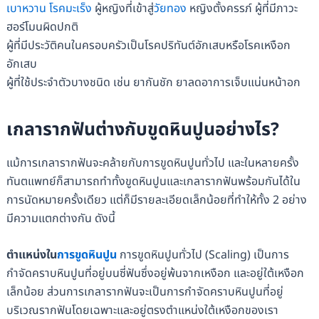
เบาหวาน
โรคมะเร็ง
ผู้หญิงที่เข้าสู่
วัยทอง
หญิงตั้งครรภ์ ผู้ที่มีภาวะ
ฮอร์โมนผิดปกติ
ผู้ที่มีประวัติคนในครอบครัวเป็นโรคปริทันต์อักเสบหรือโรคเหงือก
อักเสบ
ผู้ที่ใช้ประจำตัวบางชนิด เช่น ยากันชัก ยาลดอาการเจ็บแน่นหน้าอก
เกลารากฟันต่างกับขูดหินปูนอย่างไร?
แม้การเกลารากฟันจะคล้ายกับการขูดหินปูนทั่วไป และในหลายครั้ง
ทันตแพทย์ก็สามารถทำทั้งขูดหินปูนและเกลารากฟันพร้อมกันได้ใน
การนัดหมายครั้งเดียว แต่ก็มีรายละเอียดเล็กน้อยที่ทำให้ทั้ง 2 อย่าง
มีความแตกต่างกัน ดังนี้
ตำแหน่งใน
การขูดหินปูน
การขูดหินปูนทั่วไป (Scaling) เป็นการ
กำจัดคราบหินปูนที่อยู่บนซี่ฟันซึ่งอยู่พ้นจากเหงือก และอยู่ใต้เหงือก
เล็กน้อย ส่วนการเกลารากฟันจะเป็นการกำจัดคราบหินปูนที่อยู่
บริเวณรากฟันโดยเฉพาะและอยู่ตรงตำแหน่งใต้เหงือกของเรา