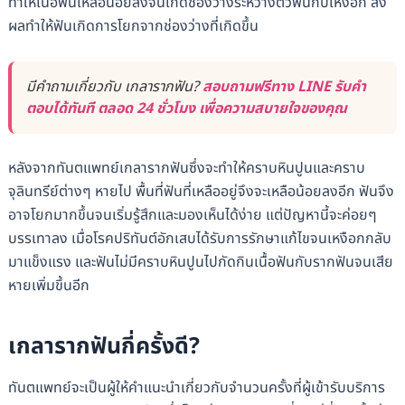
ทำให้เนื้อฟันเหลือน้อยลงจนเกิดช่องว่างระหว่างตัวฟันกับเหงือก ส่ง
ผลทำให้ฟันเกิดการโยกจากช่องว่างที่เกิดขึ้น
มีคำถามเกี่ยวกับ เกลารากฟัน?
สอบถามฟรีทาง LINE รับคำ
ตอบได้ทันที ตลอด 24 ชั่วโมง เพื่อความสบายใจของคุณ
หลังจากทันตแพทย์เกลารากฟันซึ่งจะทำให้คราบหินปูนและคราบ
จุลินทรีย์ต่างๆ หายไป พื้นที่ฟันที่เหลืออยู่จึงจะเหลือน้อยลงอีก ฟันจึง
อาจโยกมากขึ้นจนเริ่มรู้สึกและมองเห็นได้ง่าย แต่ปัญหานี้จะค่อยๆ
บรรเทาลง เมื่อโรคปริทันต์อักเสบได้รับการรักษาแก้ไขจนเหงือกกลับ
มาแข็งแรง และฟันไม่มีคราบหินปูนไปกัดกินเนื้อฟันกับรากฟันจนเสีย
หายเพิ่มขึ้นอีก
เกลารากฟันกี่ครั้งดี?
ทันตแพทย์จะเป็นผู้ให้คำแนะนำเกี่ยวกับจำนวนครั้งที่ผู้เข้ารับบริการ