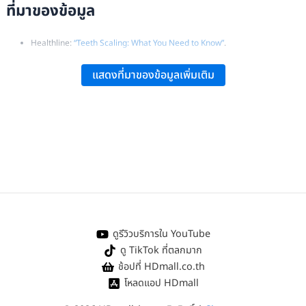
ที่มาของข้อมูล
Healthline:
“Teeth Scaling: What You Need to Know”
.
Northeast Periodontal Specialists:
“How Many Scaling and Root Planing
แสดงที่มาของข้อมูลเพิ่มเติม
Treatments Do You Need?”
.
Premier Periodontics:
“How Effective Is Scaling and Root Planing for
Gum Disease?”
.
Scholes Periodontics and Implants: “Preparing for Scaling and Root
Planing”.
Sharlene Tan:
“What to Know About Periodontal Scaling and Root
Planing”
.
Smiles Dental Care:
“Scaling and Root Planing Aftercare Tips”
.
Smile & Co Dental Clinic:
“[รวมข้อมูล] เกลารากฟัน รักษาโรคปริทันต์อักเสบ คือ
ดูรีวิวบริการใน YouTube
อะไร สาเหตุ การรักษา ป้องกัน”
.
ดู TikTok ที่ตลกมาก
WebMD:
“Gingivitis and Periodontal Disease (Gum Disease)”
.
ช้อปที่ HDmall.co.th
ทันตแพทย์หญิงฉัตรแก้ว บริบูรณ์หิรัญสาร:
“โรคปริทันต์ ถ้ารู้เท่าทันเราก็ไม่เป็น”
.
โหลดแอป HDmall