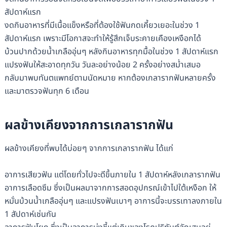
สัปดาห์แรก
งดกินอาหารที่มีเนื้อแข็งหรือที่ต้องใช้ฟันกดเคี้ยวเยอะในช่วง 1
สัปดาห์แรก เพราะมีโอกาสจะทำให้รู้สึกเจ็บระคายเคืองเหงือกได้
บ้วนปากด้วยน้ำเกลืออุ่นๆ หลังกินอาหารทุกมื้อในช่วง 1 สัปดาห์แรก
แปรงฟันให้สะอาดทุกวัน วันละอย่างน้อย 2 ครั้งอย่างสม่ำเสมอ
กลับมาพบทันตแพทย์ตามนัดหมาย หากต้องเกลารากฟันหลายครั้ง
และมาตรวจฟันทุก 6 เดือน
ผลข้างเคียงจากการเกลารากฟัน
ผลข้างเคียงที่พบได้บ่อยๆ จากการเกลารากฟัน ได้แก่
อาการเสียวฟัน แต่โดยทั่วไปจะดีขึ้นภายใน 1 สัปดาห์หลังเกลารากฟัน
อาการเลือดซึม ซึ่งเป็นผลมาจากการสอดอุปกรณ์เข้าไปใต้เหงือก ให้
หมั่นบ้วนน้ำเกลืออุ่นๆ และแปรงฟันเบาๆ อาการนี้จะบรรเทาลงภายใน
1 สัปดาห์เช่นกัน