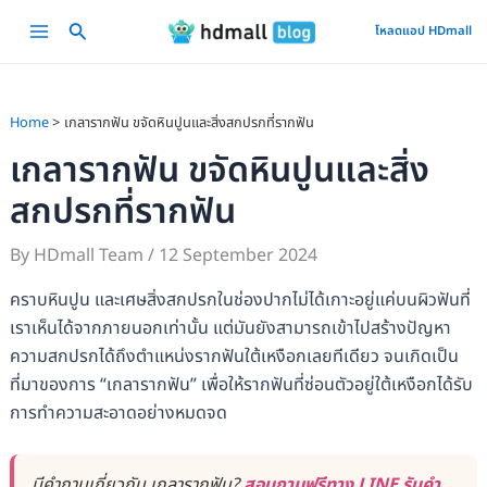
Skip
Main
โหลดแอป HDmall
to
Menu
content
Home
เกลารากฟัน ขจัดหินปูนและสิ่งสกปรกที่รากฟัน
เกลารากฟัน ขจัดหินปูนและสิ่ง
สกปรกที่รากฟัน
By
HDmall Team
/
12 September 2024
คราบหินปูน และเศษสิ่งสกปรกในช่องปากไม่ได้เกาะอยู่แค่บนผิวฟันที่
เราเห็นได้จากภายนอกเท่านั้น แต่มันยังสามารถเข้าไปสร้างปัญหา
ความสกปรกได้ถึงตำแหน่งรากฟันใต้เหงือกเลยทีเดียว จนเกิดเป็น
ที่มาของการ “เกลารากฟัน” เพื่อให้รากฟันที่ซ่อนตัวอยู่ใต้เหงือกได้รับ
การทำความสะอาดอย่างหมดจด
มีคำถามเกี่ยวกับ เกลารากฟัน?
สอบถามฟรีทาง LINE รับคำ