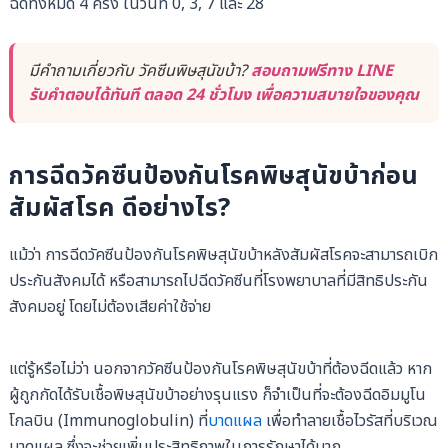
ฉีดทั้งหมด 4 ครั้ง ในวันที่ 0, 3, 7 และ 28
มีคำถามเกี่ยวกับ วัคซีนพิษสุนัขบ้า?
สอบถามฟรีทาง LINE
รับคำตอบได้ทันที ตลอด 24 ชั่วโมง เพื่อความสบายใจของคุณ
การฉีดวัคซีนป้องกันโรคพิษสุนัขบ้าก่อน
สัมผัสโรค ดีอย่างไร?
แม้ว่า การฉีดวัคซีนป้องกันโรคพิษสุนัขบ้าหลังสัมผัสโรคจะสามารถเบิก
ประกันสังคมได้ หรือสามารถไปฉีดวัคซีนที่โรงพยาบาลที่มีสิทธิประกัน
สังคมอยู่ โดยไม่ต้องเสียค่าใช้จ่าย
แต่รู้หรือไม่ว่า นอกจากวัคซีนป้องกันโรคพิษสุนัขบ้าที่ต้องฉีดแล้ว หาก
ผู้ถูกกัดได้รับเชื้อพิษสุนัขบ้าอย่างรุนแรง ก็จำเป็นที่จะต้องฉีดอิมมูโน
โกลบิน (Immunoglobulin) ที่
บาดแผล
เพื่อทำลายเชื้อไวรัสที่บริเวณ
บาดแผล ซึ่งจะช่วยเพิ่มประสิทธิภาพในการรักษาได้มาก