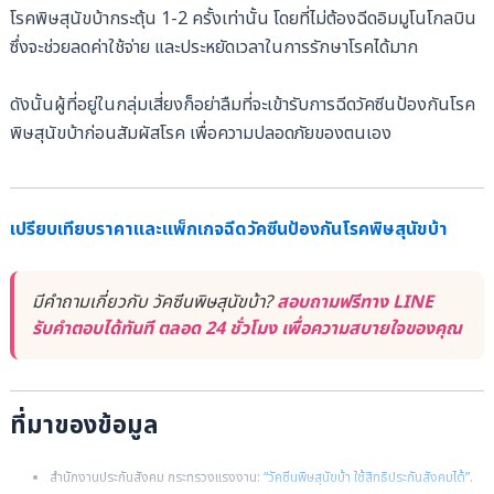
โรคพิษสุนัขบ้ากระตุ้น 1-2 ครั้งเท่านั้น โดยที่ไม่ต้องฉีดอิมมูโนโกลบิน
ซึ่งจะช่วยลดค่าใช้จ่าย และประหยัดเวลาในการรักษาโรคได้มาก
ดังนั้นผู้ที่อยู่ในกลุ่มเสี่ยงก็อย่าลืมที่จะเข้ารับการฉีดวัคซีนป้องกันโรค
พิษสุนัขบ้าก่อนสัมผัสโรค เพื่อความปลอดภัยของตนเอง
เ
ปรียบเทียบราคาและแพ็กเกจฉีดวัคซีนป้องกันโรคพิษสุนัขบ้า
มีคำถามเกี่ยวกับ วัคซีนพิษสุนัขบ้า?
สอบถามฟรีทาง LINE
รับคำตอบได้ทันที ตลอด 24 ชั่วโมง เพื่อความสบายใจของคุณ
ที่มาของข้อมูล
สำนักงานประกันสังคม กระทรวงแรงงาน:
“วัคซีนพิษสุนัขบ้า ใช้สิทธิประกันสังคมได้”
.