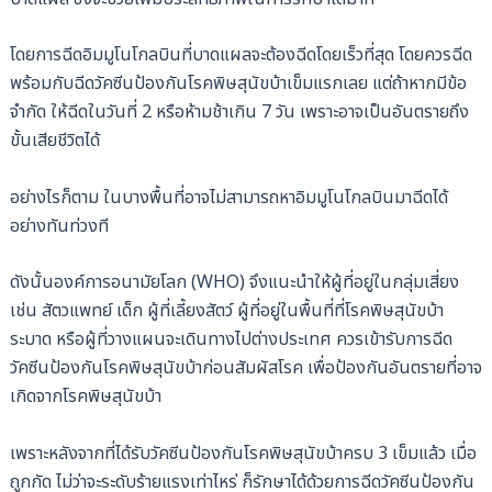
โดยการฉีดอิมมูโนโกลบินที่บาดแผลจะต้องฉีดโดยเร็วที่สุด โดยควรฉีด
พร้อมกับฉีดวัคซีนป้องกันโรคพิษสุนัขบ้าเข็มแรกเลย แต่ถ้าหากมีข้อ
จำกัด ให้ฉีดในวันที่ 2 หรือห้ามช้าเกิน 7 วัน เพราะอาจเป็นอันตรายถึง
ขั้นเสียชีวิตได้
อย่างไรก็ตาม ในบางพื้นที่อาจไม่สามารถหาอิมมูโนโกลบินมาฉีดได้
อย่างทันท่วงที
ดังนั้นองค์การอนามัยโลก (WHO) จึงแนะนำให้ผู้ที่อยู่ในกลุ่มเสี่ยง
เช่น สัตวแพทย์ เด็ก ผู้ที่เลี้ยงสัตว์ ผู้ที่อยู่ในพื้นที่ที่โรคพิษสุนัขบ้า
ระบาด หรือผู้ที่วางแผนจะเดินทางไปต่างประเทศ ควรเข้ารับการฉีด
วัคซีนป้องกันโรคพิษสุนัขบ้าก่อนสัมผัสโรค เพื่อป้องกันอันตรายที่อาจ
เกิดจากโรคพิษสุนัขบ้า
เพราะหลังจากที่ได้รับวัคซีนป้องกันโรคพิษสุนัขบ้าครบ 3 เข็มแล้ว เมื่อ
ถูกกัด ไม่ว่าจะระดับร้ายแรงเท่าไหร่ ก็รักษาได้ด้วยการฉีดวัคซีนป้องกัน