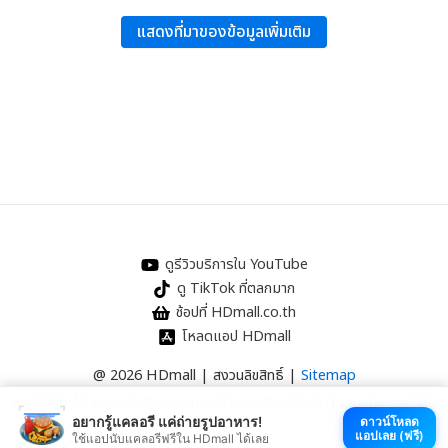
สำนักงานประกันสังคม:
“คู่มือผู้ประกันตน”
.
แสดงที่มาของข้อมูลเพิ่มเติม
WHO: “WHO Guide for Rabies Pre and Post Exposure Prophylaxis in
Humans”.
ดูรีวิวบริการใน YouTube
ดู TikTok ที่ตลกมาก
ช้อปที่ HDmall.co.th
โหลดแอป HDmall
@ 2026 HDmall | สงวนลิขสิทธิ์ |
Sitemap
หา
คลินิกใกล้บ้าน
:
ออกใบรับรองแพทย์
|
ตรวจรักษาไข้หวัด
|
ตรวจสุขภาพทั่วไป
อยากรู้แคลอรี แค่ถ่ายรูปอาหาร!
ดาวน์โหลด
แอปเลย (ฟรี)
ใช้แอปนับแคลอรีฟรีใน HDmall ได้เลย