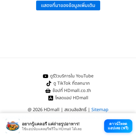
แสดงที่มาของข้อมูลเพิ่มเติม
Analysis: Complementary Features and Scientific Issues”
.
ดูรีวิวบริการใน YouTube
ดู TikTok ที่ตลกมาก
ช้อปที่ HDmall.co.th
โหลดแอป HDmall
@ 2026 HDmall | สงวนลิขสิทธิ์ |
Sitemap
หา
คลินิกใกล้บ้าน
:
ออกใบรับรองแพทย์
|
ตรวจรักษาไข้หวัด
|
ตรวจสุขภาพทั่วไป
อยากรู้แคลอรี แค่ถ่ายรูปอาหาร!
ดาวน์โหลด
แอปเลย (ฟรี)
ใช้แอปนับแคลอรีฟรีใน HDmall ได้เลย