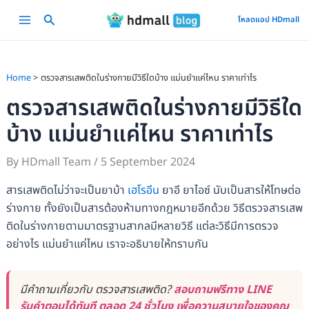
Skip
Main
โหลดแอป HDmall
to
Menu
content
Home
ตรวจสารเสพติดในร่างกายมีวิธีใดบ้าง แม่นยำแค่ไหน ราคาเท่าไร
ตรวจสารเสพติดในร่างกายมีวิธีใด
บ้าง แม่นยำแค่ไหน ราคาเท่าไร
By
HDmall Team
/
5 September 2024
สารเสพติดไม่ว่าจะเป็นยาบ้า
เฮโรอีน
ยาอี ยาไอซ์ นับเป็นสารให้โทษต่อ
ร่างกาย ทั้งยังเป็นสารต้องห้ามทางกฎหมายอีกด้วย วิธีตรวจสารเสพ
ติดในร่างกายตามมาตรฐานสากลมีหลายวิธี แต่ละวิธีมีการตรวจ
อย่างไร แม่นยำแค่ไหน เราจะอธิบายให้ทราบกัน
มีคำถามเกี่ยวกับ ตรวจสารเสพติด?
สอบถามฟรีทาง LINE
รับคำตอบได้ทันที ตลอด 24 ชั่วโมง เพื่อความสบายใจของคุณ