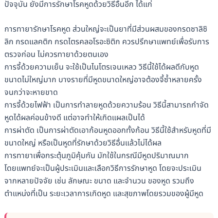
ปัจจุบัน ยังมีการรักษาโรคหูดด้วยวิธีอื่นอีก ได้แก่
การทายารักษาโรคหูด ส่วนใหญ่จะเป็นยาที่มีส่วนผสมของกรดซาลิซิ
ลิก กรดแลคติก กรดไตรคลอโรอะซิติก ควรปรึกษาแพทย์เพื่อรับการ
ตรวจก่อน ไม่ควรทายาด้วยตนเอง
การจี้ด้วยความเย็น จะใช้เป็นไนโตรเจนเหลว วิธีนี้ใช้ได้ผลดีกับหูด
ขนาดไม่ใหญ่มาก บางรายที่มีหูดขนาดใหญ่อาจต้องจี้ซ้ำหลายครั้ง
จนกว่าจะหายขาด
การจี้ด้วยไฟฟ้า เป็นการทำลายหูดด้วยความร้อน วิธีนี้สามารถกำจัด
หูดได้ผลค่อนข้างดี แต่อาจทำให้เกิดแผลเป็นได้
การผ่าตัด เป็นการผ่าตัดเอาก้อนหูดออกทั้งก้อน วิธีนี้ใช้สำหรับหูดที่มี
ขนาดใหญ่ หรือเป็นหูดที่รักษาด้วยวิธีอื่นแล้วไม่ได้ผล
การทายาเพื่อกระตุ้นภูมิคุ้มกัน มักใช้ในกรณีมีหูดปริมาณมาก
โดยแพทย์จะเป็นผู้ประเมินและเลือกวิธีการรักษาหูด โดยจะประเมิน
จากหลายปัจจัย เช่น ลักษณะ ขนาด และจำนวน ของหูด รวมถึง
ตำแหน่งที่เป็น ระยะเวลาการเกิดหูด และสุขภาพโดยรวมของผู้มีหูด