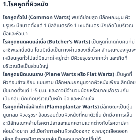
1.โรคหูดที่ผิวหนัง
โรคหูดทั่วไป (Common Warts)
พบได้บ่อยสุด มีลักษณะนูน ผิว
ขรุขระ มีขนาดตั้งแต่ 1 มิลลิเมตรถึง 1 เซนติเมตร มักเกิดในบริเวณ
มือและหัวเข่า
โรคหูดชนิดคนแล่เนื้อ (Butcher’s Warts)
เป็นหูดที่เกิดกับคนที่มี
อาชีพแล่เนื้อดิบ โดยมีเนื้อเป็นทางผ่านของเชื้อโรค ลักษณะของหูดจะ
เหมือนหูดทั่วไปแต่มีขนาดใหญ่กว่า มีผิวขรุขระมากกว่า และเกิดที่
บริเวณมือเป็นส่วนใหญ่
โรคหูดชนิดแบนราบ (Plane Warts หรือ Flat Warts)
เป็นหูดที่
ผิวค่อนข้างเรียบ แบนราบ มีลักษณะยกนูนจากผิวหนังเพียงเล็กน้อย
มีขนาดตั้งแต่ 1-5 ม.ม. และอาจมีจำนวนน้อยหรือมากแล้วรวมกัน
เป็นกลุ่ม มักเกิดบริเวณใบหน้า มือ และหน้าแข้ง
โรคหูดที่ฝ่ามือฝ่าเท้า (Plamoplantar Warts)
มีลักษณะเป็นตุ่ม
นูนกลม ผิวขรุขระ ล้อมรอบด้วยผิวหนังที่หนาตัวขึ้น มักมีอาการเจ็บ
จะมีลักษณะคล้ายโรคตาปลาและแยกความแตกต่างกับโรคตาปลา
ค่อนข้างยาก แต่เมื่อทำการฝานผิวหนังออกดู จะพบจุดเลือดออก
เล็กๆ ซึ่งอาจมีการรวมกลุ่มเป็นหูดขนาดใหญ่ขึ้นได้