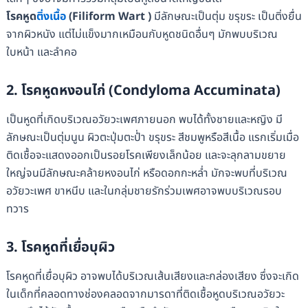
โรคหูด
ติ่งเนื้อ
(Filiform Wart )
มีลักษณะเป็นตุ่ม ขรุขระ เป็นติ่งยื่น
จากผิวหนัง แต่ไม่แข็งมากเหมือนกับหูดชนิดอื่นๆ มักพบบริเวณ
ใบหน้า และลำคอ
2. โรคหูดหงอนไก่ (Condyloma Accuminata)
เป็นหูดที่เกิดบริเวณอวัยวะเพศภายนอก พบได้ทั้งชายและหญิง มี
ลักษณะเป็นตุ่มนูน ผิวตะปุ่มตะป่ำ ขรุขระ สีชมพูหรือสีเนื้อ แรกเริ่มเมื่อ
ติดเชื้อจะแสดงออกเป็นรอยโรคเพียงเล็กน้อย และจะลุกลามขยาย
ใหญ่จนมีลักษณะคล้ายหงอนไก่ หรือดอกกะหล่ำ มักจะพบที่บริเวณ
อวัยวะเพศ ขาหนีบ และในกลุ่มชายรักร่วมเพศอาจพบบริเวณรอบ
ทวาร
3. โรคหูดที่เยื่อบุผิว
โรคหูดที่เยื่อบุผิว อาจพบได้บริเวณเส้นเสียงและกล่องเสียง ซึ่งจะเกิด
ในเด็กที่คลอดทางช่องคลอดจากมารดาที่ติดเชื้อหูดบริเวณอวัยวะ