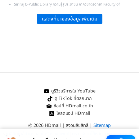
Siriraj E-Public Library ความรู้สู่ประชาชน ภาควิชาตจวิทยา Faculty of
Medicine Siriraj Hospital คณะแพทยศาสตร์ศิริราชพยาบาล: “หูด”.
แสดงที่มาของข้อมูลเพิ่มเติม
รศ.พญ.รังสิมา วณิชภักดีเดชา ศูนย์เลเซอร์ผิวหนังและศัลยกรรมผิวหนังภาควิชาตจ
วิทยา.
Faculty of Medicine Siriraj Hospital คณะแพทยศาสตร์ศิริราชพยาบาล: “เรียนรู้
การดูแลผิว หลังทำเลเซอร์”.
กรมการแพทย์ กระทรวงสาธารณสุข:
“โรคหูด ติดต่อทางการสัมผัสได้ แต่ไม่อันตราย”
.
สภากาชาดไทย โรงพยาบาลจุฬาลงกรณ์:
“หูด”
.
เดลินิวส์:
“หูดปัญหาผิวหนัง รบกวนจิตใจ”
.
ดูรีวิวบริการใน YouTube
ดู TikTok ที่ตลกมาก
ช้อปที่ HDmall.co.th
โหลดแอป HDmall
@ 2026 HDmall | สงวนลิขสิทธิ์ |
Sitemap
หา
คลินิกใกล้บ้าน
:
ออกใบรับรองแพทย์
|
ตรวจรักษาไข้หวัด
|
ตรวจสุขภาพทั่วไป