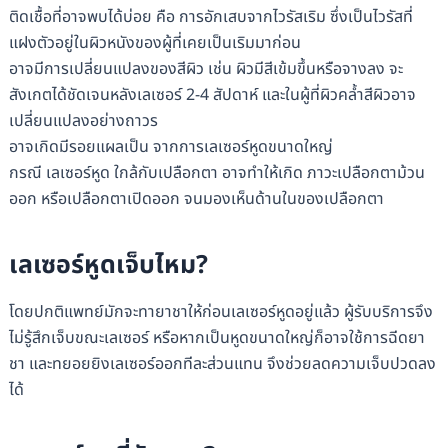
ติดเชื้อที่อาจพบได้บ่อย คือ การอักเสบจากไวรัสเริม ซึ่งเป็นไวรัสที่
แฝงตัวอยู่ในผิวหนังของผู้ที่เคยเป็นเริมมาก่อน
อาจมีการเปลี่ยนแปลงของสีผิว เช่น ผิวมีสีเข้มขึ้นหรือจางลง จะ
สังเกตได้ชัดเจนหลังเลเซอร์ 2-4 สัปดาห์ และในผู้ที่ผิวคล้ำสีผิวอาจ
เปลี่ยนแปลงอย่างถาวร
อาจเกิดมีรอยแผลเป็น จากการเลเซอร์หูดขนาดใหญ่
กรณี เลเซอร์หูด ใกล้กับเปลือกตา อาจทำให้เกิด ภาวะเปลือกตาม้วน
ออก หรือเปลือกตาเปิดออก จนมองเห็นด้านในของเปลือกตา
เลเซอร์หูดเจ็บไหม?
โดยปกติแพทย์มักจะทายาชาให้ก่อนเลเซอร์หูดอยู่แล้ว ผู้รับบริการจึง
ไม่รู้สึกเจ็บขณะเลเซอร์ หรือหากเป็นหูดขนาดใหญ่ก็อาจใช้การฉีดยา
ชา และทยอยยิงเลเซอร์ออกทีละส่วนแทน จึงช่วยลดความเจ็บปวดลง
ได้