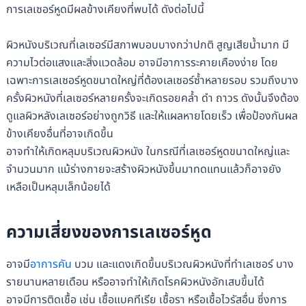
การเลเซอร์หูดมีผลข้างเคียงที่พบได้ ดังต่อไปนี้
ผิวหนังบริเวณที่เลเซอร์มีสภาพบอบบางกว่าปกติ สูญเสียน้ำมาก มี
ความไวต่อแสงและสิ่งแวดล้อม อาจมีอาการระคายเคืองง่าย โดย
เฉพาะการเลเซอร์หูดขนาดใหญ่ที่ต้องเลเซอร์ซ้ำหลายรอบ รวมถึงบาง
ครั้งผิวหนังที่เลเซอร์หลายครั้งจะเกิดรอยคล้ำ ดำ ถาวร ดังนั้นจึงต้อง
ดูแลผิวหลังเลเซอร์อย่างถูกวิธี และให้แผลหายโดยเร็ว เพื่อป้องกันผล
ข้างเคียงอื่นที่อาจเกิดขึ้น
อาจทำให้เกิดหลุมบริเวณผิวหนัง ในกรณีที่เลเซอร์หูดขนาดใหญ่และ
จำนวนมาก แม้ร่างกายจะสร้างผิวหนังขึ้นมาทดแทนแล้วก็อาจยัง
เหลือเป็นหลุมเล็กน้อยได้
ความเสี่ยงของการเลเซอร์หูด
อาจมี
อาการคัน
บวม และแดงเกิดขึ้นบริเวณผิวหนังที่ทำเลเซอร์ บาง
รายนานหลายเดือน หรืออาจทำให้เกิดโรคผิวหนังอักเสบขึ้นได้
อาจมีการติดเชื้อ เช่น เชื้อแบคทีเรีย เชื้อรา หรือเชื้อไวรัสอื่น ซึ่งการ