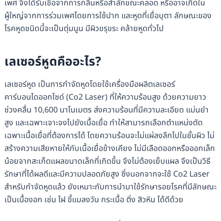
เพศ จึงได้รับเชื้อจากการกลืนหรือสำลักขณะคลอด หรืออาจเกิดใน
ผู้ใหญ่จากการร่วมเพศโดยการใช้ปาก และหูดที่เยื่อบุตา ลักษณะของ
โรคหูดชนิดนี้จะเป็นตุ่มนูน มีผิวขรุขระ คล้ายหูดทั่วไป
เลเซอร์หูดคืออะไร?
เลเซอร์หูด เป็นการกำจัดหูดโดยใช้เครื่องมือผลิตเลเซอร์
คาร์บอนไดออกไซด์ (Co2 Laser) ที่ให้ความร้อนสูง ด้วยความยาว
ช่วงคลื่น 10,600 นาโนเมตร ส่งความร้อนที่มีความละเอียด แม่นยำ
สูง และเฉพาะเจาะจงไปยังเนื้อเยื่อ ทำให้สามารถเลือกตำแหน่งตัด
เฉพาะเนื้อเยื่อที่ต้องการได้ โดยความร้อนจะไม่แผ่ลงลึกไปในชั้นผิว ไม่
สร้างความเสียหายให้กับเนื้อเยื่อข้างเคียง ไม่มีเลือดออกหรือออกเล็ก
น้อยจากสะเก็ดแผลขนาดเล็กที่เกิดขึ้น จึงไม่ต้องเย็บแผล จึงเป็นวิธี
รักษาที่ได้ผลดีและมีความปลอดภัยสูง ซึ่งนอกจากจะใช้ Co2 Laser
สำหรับกำจัดหูดแล้ว ยังเหมาะกับการนำมาใช้รักษารอยโรคที่มีลักษณะ
เป็นเนื้องอก เช่น ไฝ ขี้แมลงวัน กระเนื้อ ติ่ง สิวหิน ได้ดีด้วย