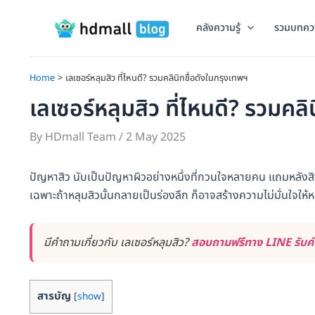
Skip
to
คลังความรู้
รวมบทคว
content
Home
เลเซอร์หลุมสิว ที่ไหนดี? รวมคลินิกชื่อดังในกรุงเทพฯ
เลเซอร์หลุมสิว ที่ไหนดี? รวมคลิ
By
HDmall Team
/
2 May 2025
ปัญหาสิว นับเป็นปัญหาผิวอย่างหนึ่งที่กวนใจหลายคน แถมหลังสิว
เฉพาะถ้าหลุมสิวนั้นกลายเป็นร่องลึก ก็อาจสร้างความไม่มั่นใจให้หล
มีคำถามเกี่ยวกับ เลเซอร์หลุมสิว?
สอบถามฟรีทาง LINE รับคำ
สารบัญ
[
show
]