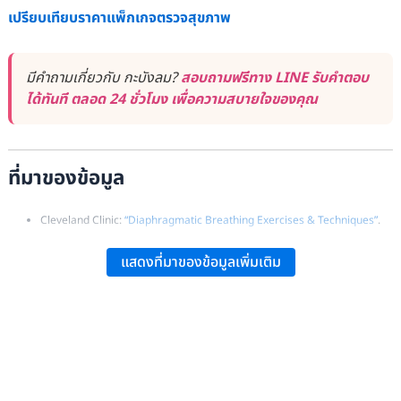
เปรียบเทียบราคาแพ็กเกจตรวจสุขภาพ
มีคำถามเกี่ยวกับ กะบังลม?
สอบถามฟรีทาง LINE รับคำตอบ
ได้ทันที ตลอด 24 ชั่วโมง เพื่อความสบายใจของคุณ
ที่มาของข้อมูล
Cleveland Clinic:
“Diaphragmatic Breathing Exercises & Techniques”
.
WebMD:
“What Is the Diaphragm’s Role in Breathing?”
.
แสดงที่มาของข้อมูลเพิ่มเติม
Medical News Today:
“Diaphragm Pain: 10 Causes and How to Treat It”
.
Keith Moore:
Clinically Oriented Anatomy
(7th ed.), Baltimore: Walters
Kluwer, p. 306.