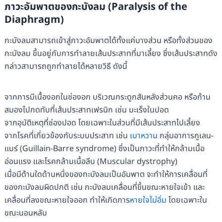
ภาวะอัมพาตของกะบังลม (Paralysis of the
Diaphragm)
กะบังลมสามารถเข้าสู่ภาวะอัมพาตได้ทั้งแค่บางส่วน หรือทั้งส่วนของ
กะบังลม ขึ้นอยู่กับการทำลายเส้นประสาทที่มาเลี้ยง ซึ่งเส้นประสาทดัง
กล่าวสามารถถูกทำลายได้หลายวิธี ดังนี้
จากการมีเนื้องอกในช่องอก บริเวณกระดูกสันหลังส่วนคอ หรือก้าน
สมองไปกดทับที่เส้นประสาทเฟรนิก เช่น มะเร็งในปอด
จากอุบัติเหตุที่ช่องปอด โดยเฉพาะในส่วนที่มีเส้นประสาทไปเลี้ยง
จากโรคที่เกี่ยวข้องกับระบบประสาท เช่น
เบาหวาน
กลุ่มอาการกูเลน-
แบร์ (Guillain-Barre syndrome) ซึ่งเป็นภาวะที่ทำให้กล้ามเนื้อ
อ่อนแรง และโรคกล้ามเนื้อลีบ (Muscular dystrophy)
เมื่อมีด้านใดด้านหนึ่งของกะบังลมเป็นอัมพาต จะทำให้การเคลื่อนที่
ของกะบังลมผิดปกติ เช่น กะบังลมเคลื่อนที่ขึ้นขณะหายใจเข้า และ
เคลื่อนที่ลงขณะหายใจออก ทำให้เกิดการ
หายใจไม่อิ่ม
โดยเฉพาะใน
ขณะนอนหลับ