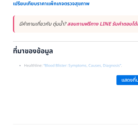
เปรียบเทียบราคาแพ็กเกจตรวจสุขภาพ
มีคำถามเกี่ยวกับ ตุ่มน้ำ?
สอบถามฟรีทาง LINE รับคำตอบได้ท
ที่มาของข้อมูล
Healthline:
“Blood Blister: Symptoms, Causes, Diagnosis”
.
Medical News Today:
“Blood Blisters: Causes, Diagnosis, and Trea
แสดงที่ม
Verywell Health:
“Blood Blisters: An Overview”
.