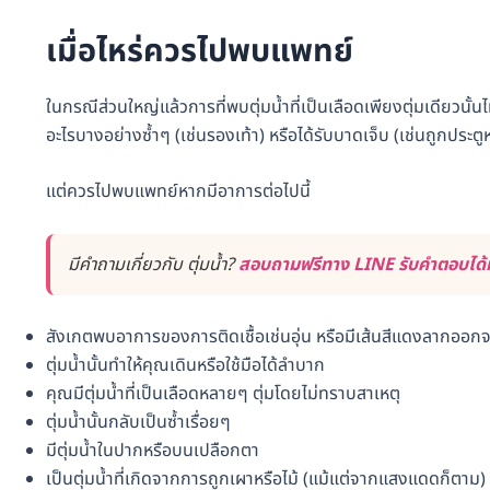
เมื่อไหร่ควรไปพบแพทย์
ในกรณีส่วนใหญ่แล้วการที่พบตุ่มน้ำที่เป็นเลือดเพียงตุ่มเดียวน
อะไรบางอย่างซ้ำๆ (เช่นรองเท้า) หรือได้รับบาดเจ็บ (เช่นถูกประตู
แต่ควรไปพบแพทย์หากมีอาการต่อไปนี้
มีคำถามเกี่ยวกับ ตุ่มน้ำ?
สอบถามฟรีทาง LINE รับคำตอบได้ท
สังเกตพบอาการของการติดเชื้อเช่นอุ่น หรือมีเส้นสีแดงลากออกจา
ตุ่มน้ำนั้นทำให้คุณเดินหรือใช้มือได้ลำบาก
คุณมีตุ่มน้ำที่เป็นเลือดหลายๆ ตุ่มโดยไม่ทราบสาเหตุ
ตุ่มน้ำนั้นกลับเป็นซ้ำเรื่อยๆ
มีตุ่มน้ำในปากหรือบนเปลือกตา
เป็นตุ่มน้ำที่เกิดจากการถูกเผาหรือไม้ (แม้แต่จากแสงแดดก็ตาม) 