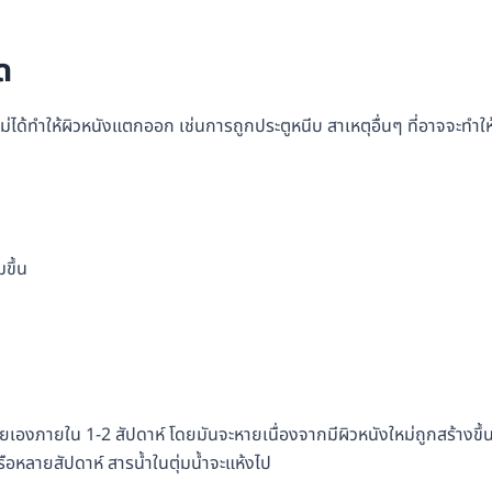
ด
ไม่ได้ทำให้ผิวหนังแตกออก เช่นการถูกประตูหนีบ สาเหตุอื่นๆ ที่อาจจะทำให
ขึ้น
หายเองภายใน 1-2 สัปดาห์ โดยมันจะหายเนื่องจากมีผิวหนังใหม่ถูกสร้างขึ้
รือหลายสัปดาห์ สารน้ำในตุ่มน้ำจะแห้งไป