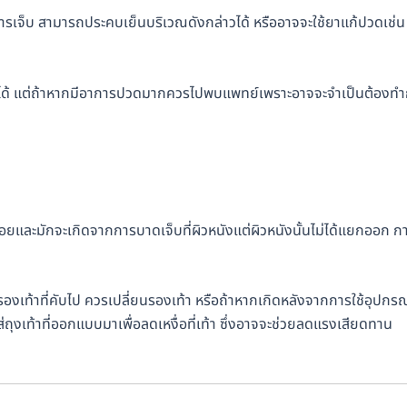
าการเจ็บ สามารถประคบเย็นบริเวณดังกล่าวได้ หรืออาจจะใช้ยาแก้ปวดเช่น
ดเชื้อได้ แต่ถ้าหากมีอาการปวดมากควรไปพบแพทย์เพราะอาจจะจำเป็นต้องท
ได้บ่อยและมักจะเกิดจากการบาดเจ็บที่ผิวหนังแต่ผิวหนังนั้นไม่ได้แยกออก ก
รองเท้าที่คับไป ควรเปลี่ยนรองเท้า หรือถ้าหากเกิดหลังจากการใช้อุปกรณ
ุงเท้าที่ออกแบบมาเพื่อลดเหงื่อที่เท้า ซึ่งอาจจะช่วยลดแรงเสียดทาน