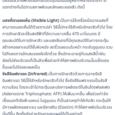
เลเซอร์สิวที่แพทย์เลือกใช้ในปัจจุบันนั้นมีอยู่หลากหลายประเภท จะ
แตกต่างกันไปตามสภาพผิวและลักษณะของสิว ดังนี้
แสงที่ตามองเห็น (Visible Light)
เป็นการใช้เครื่องมือฉายแสงที่
สามารถมองเห็นได้ด้วยตาเปล่า วิธีนี้มักจะใช้สำหรับรักษาสิวทั่วไป โดย
การรักษาสิวจะใช้แสงสีฟ้าที่มีความยาวคลื่น 470 นาโนเมตร มี
คุณสมบัติในการรักษาสิว และแสงสีแดงที่มีคุณสมบัติในการกระตุ้น
สร้างคอลลาเจนใต้ชั้นผิวหนัง ลดริ้วรอยบนใบหน้า กระชับรูขุมขน รวม
ไปถึงลดการอักเสบของผิวอีกด้วย ซึ่งมักจะฉายคู่กับแสงสีน้ำเงิน
ส่องไปยังบริเวณที่เป็นสิวเพื่อช่วยทำให้สภาพผิวบริเวณนั้นแข็งแรง
ขึ้นและไม่มีรอยแผลเป็น
รังสีอินฟราเรด (Infrared)
เป็นการรักษาสิวด้วยการฉายรังสี
อินฟราเรด วิธีนี้ใช้สำหรับรักษาสิวทั่วไป ซึ่งรังสีอินฟราเรดเป็นรังสี
ความร้อน โดยจะเข้าไปกระตุ้นและเร่งการผลิตอะดิโนซินไตรฟอสเฟต
(Adenosine Triphosphate: ATP) ให้เพิ่มมากขึ้น เพื่อช่วยกำจัด
เชื้อแบคทีเรียพี-แอคเน่ ในรูขุมขน ที่เป็นสาเหตุทำให้เกิดสิว กระตุ้นให้
มีการผลิตคอลลาเจน และอีลาสติน (Elastin) ทำให้สภาพผิวในบริเวณ
นั้นดีขึ้น อีกทั้งยังช่วยรักษารอยแผลได้เป็นอย่างดี