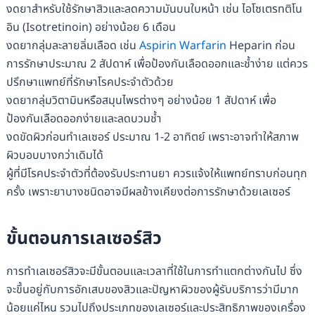
งดยาสำหรับใช้รักษาสิวและลดความมันบนใบหน้า เช่น ไอโซเตรทติโน
อิน (Isotretinoin) อย่างน้อย 6 เดือน
งดยากลุ่มละลายลิ่มเลือด เช่น
Aspirin
Warfarin
Heparin ก่อน
การรักษาประมาณ 2 สัปดาห์ เพื่อป้องกันเลือดออกและช้ำง่าย แต่ควร
ปรึกษาแพทย์ที่รักษาโรคประจําตัวด้วย
งดยากลุ่มวิตามินหรือสมุนไพรต่างๆ อย่างน้อย 1 สัปดาห์ เพื่อ
ป้องกันเลือดออกง่ายและลดบวมช้ำ
งดขัดผิวก่อนทำเลเซอร์ ประมาณ 1-2 อาทิตย์ เพราะอาจทำให้สภาพ
ผิวบอบบางกว่าเดิมได้
ผู้ที่มีโรคประจำตัวที่ต้องรับประทานยา ควรแจ้งให้แพทย์ทราบก่อนทุก
ครั้ง เพราะยาบางชนิดอาจมีผลข้างเคียงต่อการรักษาด้วยเลเซอร์
ขั้นตอนการเลเซอร์สิว
การทำเลเซอร์สิวจะมีขั้นตอนและเวลาที่ใช้ในการทำแตกต่างกันไป ซึ่ง
จะขึ้นอยู่กับการอักเสบของสิวและปัญหาผิวของผู้รับบริการว่ามีมาก
น้อยแค่ไหน รวมไปถึงประเภทของเลเซอร์และประสิทธิภาพของเครื่อง