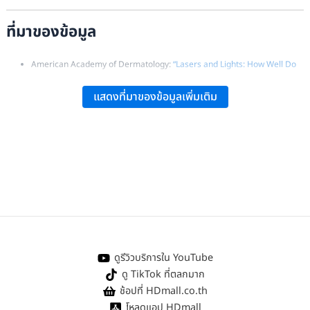
ที่มาของข้อมูล
American Academy of Dermatology:
“Lasers and Lights: How Well Do
They Treat Acne?”
.
แสดงที่มาของข้อมูลเพิ่มเติม
PubMed:
“Lasers and Light Therapy for Acne Vulgaris”
.
ร.ศ. ดร. เภสัชกรหญิง นงลักษณ์ สุขวาณิชย์ศิลป์, หน่วยคลังข้อมูลยา, คณะ
เภสัชศาสตร์, มหาวิทยาลัยมหิดล:
“บทความเผยแพร่ความรู้สู่ประชาชน สิว…สาเหตุ
จากยา”
.
พ.ญ.จังคนิภา วิทยานุภาพยืนยง, สาขาวิชาวิทยาการชะลอวัยและฟื้นฟูสุขภาพ, วิทยาลัย
การแพทย์บูรณาการ มหาวิทยาลัยธุรกิจบัณฑิตย์:
“การศึกษาผลการรักษาสิว ด้วยกลุ่ม
ผลิตภัณฑ์ Phyto-C”
.
Debra Jaliman, MD:
“Do I Need Phototherapy for Acne?”
.
รศ.พญ.รังสิมา วณิชภักดีเดชา, ศูนย์เลเซอร์ผิวหนังและศัลยกรรมผิวหนัง, ภาควิชาต
ดูรีวิวบริการใน YouTube
จวิทยา, Faculty of Medicine Siriraj Hospitel, คณะแพทยศาสตร์ศิริราชพยาบาล:
ดู TikTok ที่ตลกมาก
“เรียนรู้…การดูแลผิว หลังทำเลเซอร์”.
ช้อปที่ HDmall.co.th
โหลดแอป HDmall