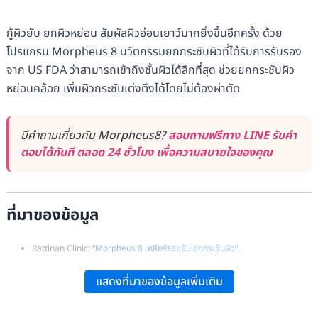
กู้ผิวยับ ยกผิวหย่อน สัมผัสผิวอ่อนเยาว์มากยิ่งขึ้นอีกครั้ง ด้วย
โปรแกรม Morpheus 8 นวัตกรรมยกกระชับผิวที่ได้รับการรับรอง
จาก US FDA ว่าสามารถเข้าถึงชั้นผิวได้ลึกที่สุด ช่วยยกกระชับผิว
หย่อนคล้อย เพิ่มผิวกระชับเต่งตึงได้โดยไม่ต้องผ่าตัด
มีคำถามเกี่ยวกับ Morpheus8?
สอบถามฟรีทาง LINE รับคำ
ตอบได้ทันที ตลอด 24 ชั่วโมง เพื่อความสบายใจของคุณ
ที่มาของข้อมูล
Rattinan Clinic:
“Morpheus 8 เคลียร์รอยยับ ยกกระชับผิว”
.
Realself:
“Morpheus8: What You Need to Know”
.
แสดงที่มาของข้อมูลเพิ่มเติม
SLC Clinic:
“Morpheus 8 SLC Signature Technique ฮีโร่กู้ผิวยับ ยกผิวหย่อน
คล้อยให้ตึงกระชับ ปรับผิวยับให้เนียนเรียบ”
.