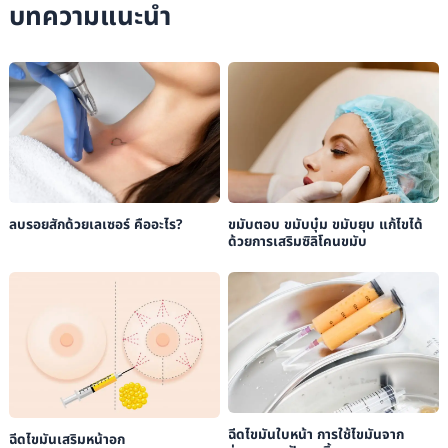
บทความแนะนำ
Villa Clinic:
“Morpheus8”
.
ลบรอยสักด้วยเลเซอร์ คืออะไร?
ขมับตอบ ขมับบุ๋ม ขมับยุบ แก้ไขได้
ด้วยการเสริมซิลิโคนขมับ
ฉีดไขมันใบหน้า การใช้ไขมันจาก
ฉีดไขมันเสริมหน้าอก