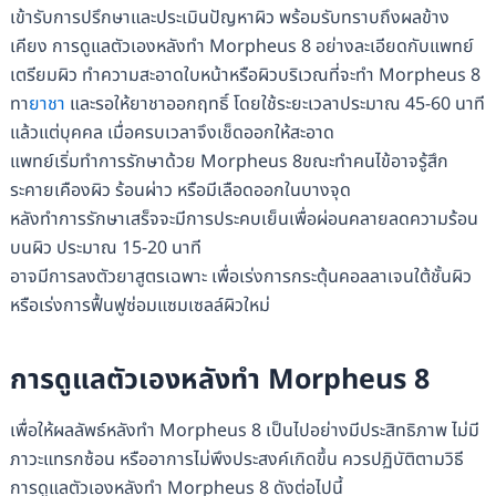
เข้ารับการปรึกษาและประเมินปัญหาผิว พร้อมรับทราบถึงผลข้าง
เคียง การดูแลตัวเองหลังทำ Morpheus 8 อย่างละเอียดกับแพทย์
เตรียมผิว ทำความสะอาดใบหน้าหรือผิวบริเวณที่จะทำ Morpheus 8
ทา
ยาชา
และรอให้ยาชาออกฤทธิ์ โดยใช้ระยะเวลาประมาณ 45-60 นาที
แล้วแต่บุคคล เมื่อครบเวลาจึงเช็ดออกให้สะอาด
แพทย์เริ่มทำการรักษาด้วย Morpheus 8ขณะทำคนไข้อาจรู้สึก
ระคายเคืองผิว ร้อนผ่าว หรือมีเลือดออกในบางจุด
หลังทำการรักษาเสร็จจะมีการประคบเย็นเพื่อผ่อนคลายลดความร้อน
บนผิว ประมาณ 15-20 นาที
อาจมีการลงตัวยาสูตรเฉพาะ เพื่อเร่งการกระตุ้นคอลลาเจนใต้ชั้นผิว
หรือเร่งการฟื้นฟูซ่อมแซมเซลล์ผิวใหม่
การดูแลตัวเองหลังทำ Morpheus 8
เพื่อให้ผลลัพธ์หลังทำ Morpheus 8 เป็นไปอย่างมีประสิทธิภาพ ไม่มี
ภาวะแทรกซ้อน หรืออาการไม่พึงประสงค์เกิดขึ้น ควรปฏิบัติตามวิธี
การดูแลตัวเองหลังทำ Morpheus 8 ดังต่อไปนี้