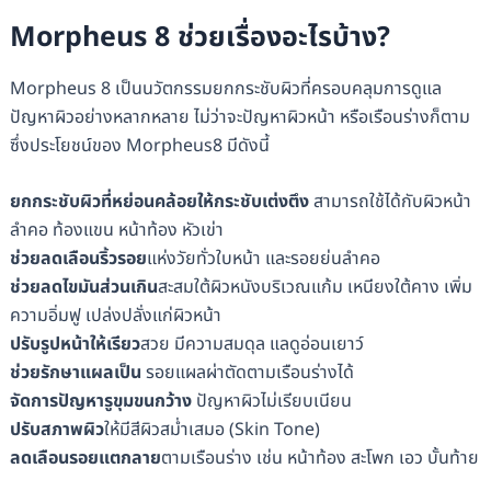
Morpheus 8 ช่วยเรื่องอะไรบ้าง?
Morpheus 8 เป็นนวัตกรรมยกกระชับผิวที่ครอบคลุมการดูแล
ปัญหาผิวอย่างหลากหลาย ไม่ว่าจะปัญหาผิวหน้า หรือเรือนร่างก็ตาม
ซึ่งประโยชน์ของ Morpheus8 มีดังนี้
ยกกระชับผิวที่หย่อนคล้อยให้กระชับเต่งตึง
สามารถใช้ได้กับผิวหน้า
ลำคอ ท้องแขน หน้าท้อง หัวเข่า
ช่วยลดเลือนริ้วรอย
แห่งวัยทั่วใบหน้า และรอยย่นลำคอ
ช่วยลดไขมันส่วนเกิน
สะสมใต้ผิวหนังบริเวณแก้ม เหนียงใต้คาง เพิ่ม
ความอิ่มฟู เปล่งปลั่งแก่ผิวหน้า
ปรับรูปหน้าให้เรียว
สวย มีความสมดุล แลดูอ่อนเยาว์
ช่วยรักษาแผลเป็น
รอยแผลผ่าตัดตามเรือนร่างได้
จัดการปัญหารูขุมขนกว้าง
ปัญหาผิวไม่เรียบเนียน
ปรับสภาพผิว
ให้มีสีผิวสม่ำเสมอ (Skin Tone)
ลดเลือนรอยแตกลาย
ตามเรือนร่าง เช่น หน้าท้อง สะโพก เอว บั้นท้าย