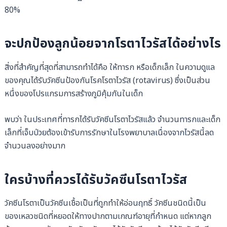
80%
จะปกป้องลูกน้อยจากโรตาไวรัสได้อย่างไร
สิ่งที่สำคัญที่สุดที่สามารถทำได้คือ ให้ทารก หรือเด็กเล็ก ในความดูแล
ของคุณได้รับวัคซีนป้องกันโรคโรตาไวรัส (rotavirus) ซึ่งเป็นส่วน
หนึ่งของโปรแกรมการสร้างภูมิคุ้มกันในเด็ก
พบว่า ในประเทศที่ทารกได้รับวัคซีนโรตาไวรัสแล้ว จำนวนทารกและเด็ก
เล็กที่เจ็บป่วยต้องเข้ารับการรักษาในโรงพยาบาลเนื่องจากไวรัสนี้ลด
จำนวนลงอย่างมาก
ใครบ้างที่ควรได้รับวัคซีนโรตาไวรัส
วัคซีนโรตาเป็นวัคซีนเชื้อเป็นที่ถูกทำให้อ่อนฤทธิ์ วัคซีนชนิดนี้เป็น
ของเหลวชนิดที่หยอดให้ทางปากตามเกณฑ์อายุที่กำหนด แต่หากลูก