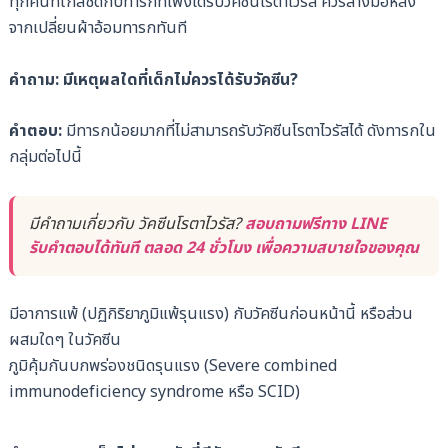
ทุกคนที่ใกล้ชิดกับทารกที่เพิ่งได้รับวัคซีนโรตาไวรัส ควรล้างมือหลัง
จากเปลี่ยนผ้าอ้อมทารกทันที
คำถาม: มีเหตุผลใดที่เด็กไม่ควรได้รับวัคซีน?
คำตอบ:
มีทารกน้อยมากที่ไม่สามารถรับวัคซีนโรตาไวรัสได้ ดังทารกใน
กลุ่มต่อไปนี้
มีคำถามเกี่ยวกับ วัคซีนโรตาไวรัส?
สอบถามฟรีทาง LINE
รับคำตอบได้ทันที ตลอด 24 ชั่วโมง เพื่อความสบายใจของคุณ
มีอาการแพ้ (ปฏิกิริยาภูมิแพ้รุนแรง) กับวัคซีนก่อนหน้านี้ หรือส่วน
ผสมใดๆ ในวัคซีน
ภูมิคุ้มกันบกพร่องชนิดรุนแรง (Severe combined
immunodeficiency syndrome หรือ SCID)