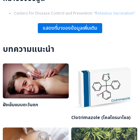
Centers for Disease Control and Prevention:
“Rotavirus Vaccination”
.
HealthyChildren.org:
“Rotavirus Vaccine: What You Need to Know
แสดงที่มาของข้อมูลเพิ่มเติม
(VIS)”
.
บทความแนะนำ
ฝังเข็มแบบตะวันตก
Clotrimazole (โคลไตรมาโซล)