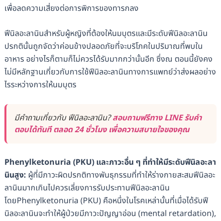
เพื่อลดความเสี่ยงต่อการพิการของทารกลง
ฟีนิลอะลานินสำหรับผู้หญิงที่ต้องให้นมบุตรและมีระดับฟีนิลอะลานิน
ปรกตินั้นถูกจัดว่าค่อนข้างปลอดภัยที่จะบริโภคในปริมาณที่พบใน
อาหาร อย่างไรก็ตามก็ไม่ควรได้รับมากกว่านั้นอีก ซึ่งณ ตอนนี้ยังคง
ไม่มีหลักฐานเกี่ยวกับการใช้ฟีนิลอะลานินทางการแพทย์ว่าส่งผลอย่าง
ไรระหว่างการให้นมบุตร
มีคำถามเกี่ยวกับ ฟีนิลอะลานิน?
สอบถามฟรีทาง LINE รับคำ
ตอบได้ทันที ตลอด 24 ชั่วโมง เพื่อความสบายใจของคุณ
Phenylketonuria (PKU)
และภาวะอื่น
ๆ
ที่ทำให้มีระดับฟีนิลอะลา
นินสูง
:
ผู้ที่มีภาวะผิดปรกติทางพันธุกรรมที่ทำให้ร่างกายสะสมฟีนิลอะ
ลานินมากเกินไปควรเลี่ยงการรับประทานฟีนิลอะลานิน
โดยPhenylketonuria (PKU) คือหนึ่งในโรคเหล่านั้นที่เมื่อได้รับฟี
นิลอะลานินจะทำให้ผู้ป่วยมีภาวะปัญญาอ่อน (mental retardation),