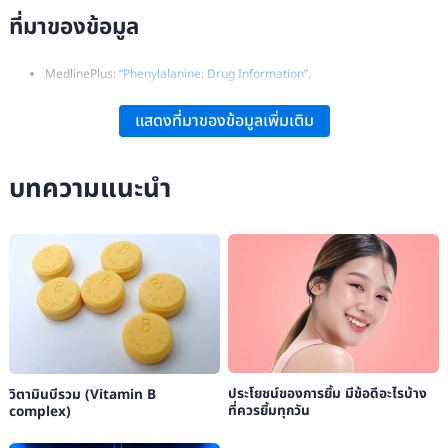
ที่มาของข้อมูล
MedlinePlus:
“Phenylalanine: Drug Information”
.
RxList:
“Phenylalanine: Overview, Uses, Side Effects”
.
แสดงที่มาของข้อมูลเพิ่มเติม
Wikipedia:
“Phenylalanine – Overview and Medical Uses”
.
บทความแนะนำ
ประโยชน์ของการยิ้ม มีข้อดีอะไรบ้าง
วิตามินบีรวม (Vitamin B
ที่ควรยิ้มทุกวัน
complex)