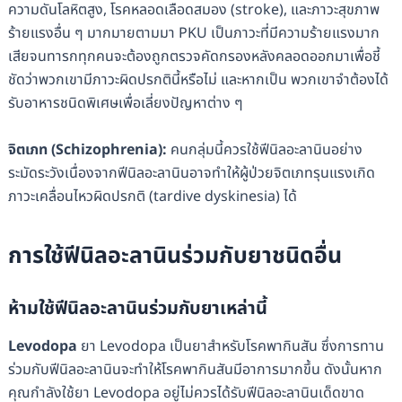
ความดันโลหิตสูง, โรคหลอดเลือดสมอง (stroke), และภาวะสุขภาพ
ร้ายแรงอื่น ๆ มากมายตามมา PKU เป็นภาวะที่มีความร้ายแรงมาก
เสียจนทารกทุกคนจะต้องถูกตรวจคัดกรองหลังคลอดออกมาเพื่อชี้
ชัดว่าพวกเขามีภาวะผิดปรกตินี้หรือไม่ และหากเป็น พวกเขาจำต้องได้
รับอาหารชนิดพิเศษเพื่อเลี่ยงปัญหาต่าง ๆ
จิตเภท
(
Schizophrenia
):
คนกลุ่มนี้ควรใช้ฟีนิลอะลานินอย่าง
ระมัดระวังเนื่องจากฟีนิลอะลานินอาจทำให้ผู้ป่วยจิตเภทรุนแรงเกิด
ภาวะเคลื่อนไหวผิดปรกติ (tardive dyskinesia) ได้
การใช้
ฟีนิลอะลานินร่วมกับยาชนิดอื่น
ห้ามใช้
ฟีนิลอะลานิน
ร่วมกับยาเหล่านี้
Levodopa
ยา Levodopa เป็นยาสำหรับโรคพากินสัน ซึ่งการทาน
ร่วมกับฟีนิลอะลานินจะทำให้โรคพากินสันมีอาการมากขึ้น ดังนั้นหาก
คุณกำลังใช้ยา Levodopa อยู่ไม่ควรได้รับฟีนิลอะลานินเด็ดขาด