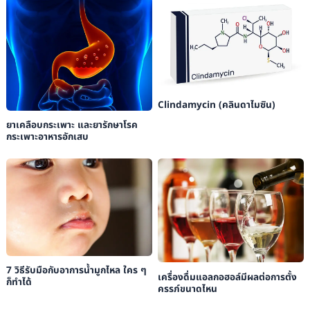
Clindamycin (คลินดาไมซิน)
ยาเคลือบกระเพาะ และยารักษาโรค
กระเพาะอาหารอักเสบ
7 วิธีรับมือกับอาการน้ำมูกไหล ใคร ๆ
เครื่องดื่มแอลกอฮอล์มีผลต่อการตั้ง
ก็ทำได้
ครรภ์ขนาดไหน