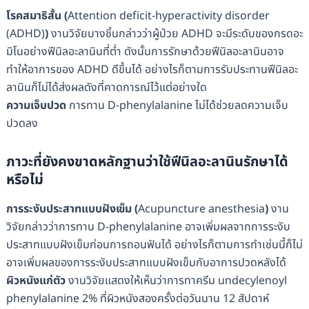
โรคสมาธิสั้น
(
Attention deficit-hyperactivity disorder
(ADHD)
)
งานวิจัยบางชิ้นกล่าวว่าผู้ป่วย ADHD จะมีระดับของกรดอะ
มิโนอย่างฟีนิลอะลานินที่ต่ำ ดังนั้นการรักษาด้วยฟีนิลอะลานินอาจ
ทำให้อาการของ ADHD ดีขึ้นได้ อย่างไรก็ตามการรับประทานฟีนิลอะ
ลานินก็ไม่ได้ส่งผลดังที่คาดการณ์ไว้แต่อย่างใด
ความเจ็บปวด
การทาน D-phenylalanine ไม่ได้ช่วยลดความเจ็บ
ปวดลง
ภาวะที่ยังคงขาดหลักฐานว่าใช้
ฟีนิลอะลานินรักษาได้
หรือไม่
การระงับประสาทแบบฝังเข็ม
(
Acupuncture anesthesia
)
งาน
วิจัยกล่าวว่าการทาน D-phenylalanine อาจเพิ่มผลจากการระงับ
ประสาทแบบฝังเข็มก่อนการถอนฟันได้ อย่างไรก็ตามการทำเช่นนี้ก็ไม่
อาจเพิ่มผลของการระงับประสาทแบบฝังเข็มกับอาการปวดหลังได้
ผิวหนังแก่ตัว
งานวิจัยแสดงให้เห็นว่าการทาครีม undecylenoyl
phenylalanine 2% ที่ผิวหนังสองครั้งต่อวันนาน 12 สัปดาห์