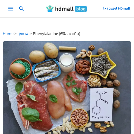
Skip
Main
โหลดแอป HDmall
to
Menu
content
Home
สุขภาพ
Phenylalanine (ฟีนิลอะลานิน)