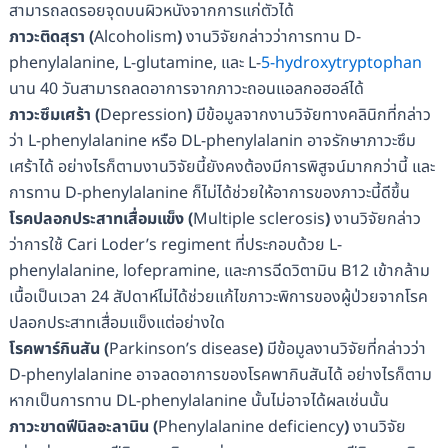
สามารถลดรอยจุดบนผิวหนังจากการแก่ตัวได้
ภาวะติดสุรา
(
Alcoholism
)
งานวิจัยกล่าวว่าการทาน D-
phenylalanine, L-glutamine, และ L-
5-hydroxytryptophan
นาน 40 วันสามารถลดอาการจากภาวะถอนแอลกอฮอล์ได้
ภาวะซึมเศร้า
(
Depression
)
มีข้อมูลจากงานวิจัยทางคลินิกที่กล่าว
ว่า L-phenylalanine หรือ DL-phenylalanin อาจรักษาภาวะซึม
เศร้าได้ อย่างไรก็ตามงานวิจัยนี้ยังคงต้องมีการพิสูจน์มากกว่านี้ และ
การทาน D-phenylalanine ก็ไม่ได้ช่วยให้อาการของภาวะนี้ดีขึ้น
โรคปลอกประสาทเสื่อมแข็ง
(
Multiple sclerosis
)
งานวิจัยกล่าว
ว่าการใช้ Cari Loder’s regiment ที่ประกอบด้วย L-
phenylalanine, lofepramine, และการฉีดวิตามิน B12 เข้ากล้าม
เนื้อเป็นเวลา 24 สัปดาห์ไม่ได้ช่วยแก้ไขภาวะพิการของผู้ป่วยจากโรค
ปลอกประสาทเสื่อมแข็งแต่อย่างใด
โรคพาร์กินสัน
(
Parkinson’s disease
)
มีข้อมูลงานวิจัยที่กล่าวว่า
D-phenylalanine อาจลดอาการของโรคพากินสันได้ อย่างไรก็ตาม
หากเป็นการทาน DL-phenylalanine นั้นไม่อาจได้ผลเช่นนั้น
ภาวะขาดฟีนิลอะลานิน
(
Phenylalanine deficiency
)
งานวิจัย