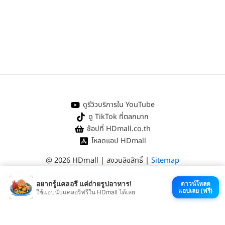
ดูรีวิวบริการใน YouTube
ดู TikTok ที่ตลกมาก
ช้อปที่ HDmall.co.th
โหลดแอป HDmall
@ 2026 HDmall | สงวนลิขสิทธิ์ |
Sitemap
หา
คลินิกใกล้บ้าน
:
ออกใบรับรองแพทย์
|
ตรวจรักษาไข้หวัด
|
ตรวจสุขภาพทั่วไป
อยากรู้แคลอรี แค่ถ่ายรูปอาหาร!
ดาวน์โหลด
แอปเลย (ฟรี)
ใช้แอปนับแคลอรีฟรีใน HDmall ได้เลย