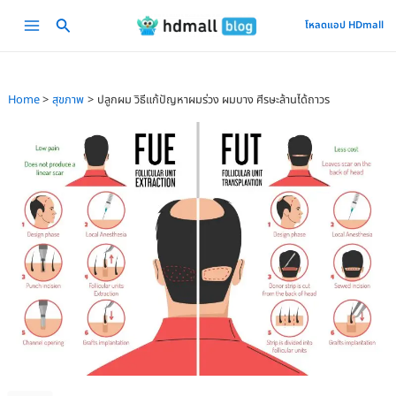
Skip
Main
โหลดแอป HDmall
to
Menu
content
Home
สุขภาพ
ปลูกผม วิธีแก้ปัญหาผมร่วง ผมบาง ศีรษะล้านได้ถาวร