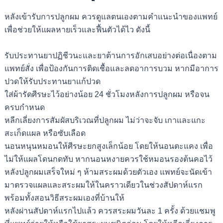
หลังเข้ารับการปลูกผม ควรดูแลตนเองตามคำแนะนำของแพทย์
เพื่อช่วยให้แผลหายเร็วและฟื้นตัวได้ไว ดังนี้
รับประทานยาปฏิชีวนะและยาต้านการอักเสบอย่างต่อเนื่องตาม
แพทย์สั่ง เพื่อป้องกันการติดเชื้อและลดอาการบวม หากมีอาการ
ปวดให้รับประทานยาแก้ปวด
ใส่ผ้ารัดศีรษะไว้อย่างน้อย 24 ชั่วโมงหลังการปลูกผม หรือจน
ครบกำหนด
หลีกเลี่ยงการสัมผัสบริเวณที่ปลูกผม ไม่ว่าจะจับ เกาและแกะ
สะเก็ดแผล หรือซับเลือด
นอนหนุนหมอนให้ศีรษะยกสูงเล็กน้อย โดยให้นอนตะแคง เพื่อ
ไม่ให้แผลโดนกดทับ หากนอนหงายควรใช้หมอนรองต้นคอไว้
หลังปลูกผมเสร็จใหม่ ๆ ห้ามสระผมด้วยตัวเอง แพทย์จะนัดเข้า
มาตรวจแผลและสระผมให้ในคราวเดียวในช่วงสัปดาห์แรก
พร้อมทั้งสอนวิธีสระผมเองที่บ้านให้
หลังผ่านสัปดาห์แรกไปแล้ว ควรสระผมวันละ 1 ครั้ง ด้วยแชมพู