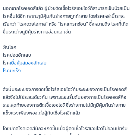
นอกจากโรคเอดส์แล้ว ผู้ป่วยติดเชื้อไวรัสเอชไอวีก็สามารถเจ็บป่วยเป็น
โรคอื่นได้อีก เพราะภูมิคุ้มกันร่างกายถูกทำลาย โดยโรคเหล่านี้เราจะ
เรียกว่า “โรคฉวยโอกาส” หรือ “โรคแทรกซ้อน” ซึ่งหมายถึง โรคที่เกิด
ขึ้นระหว่างภูมิคุ้มร่างกายอ่อนแอ เช่น
วัณโรค
โรคปอดอักเสบ
โรค
เยื่อหุ้มสมองอักเสบ
โรคมะเร็ง
ดังนั้นระยะของการติดเชื้อไวรัสเอชไอวีกับระยะของการเป็นโรคเอดส์
แล้วจึงไม่ใช่ระยะเดียวกัน เพราะระยะเริ่มต้นของการเป็นโรคเอดส์คือ
ระยะสุดท้ายของการติดเชื้อเอชไอวี ซึ่งร่างกายไม่มีภูมิคุ้มกันร่างกาย
แข็งแรงเพียงพอจะต่อสู้กับเชื้อโรคอีกแล้ว
โดยปกติโรคเอดส์มักจะเกิดขึ้นเมื่อผู้ติดเชื้อไวรัสเอชไอวีไม่ยอมเข้ารับ