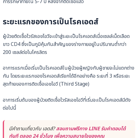
การรักษาภายใน 5-7 ปี หลังจากติดเชื้อแล้ว
ระยะแรกของการเป็นโรคเอดส์
ผู้ป่วยติดเชื้อไวรัสเอชไอวีจะเข้าสู่ระยะเป็นโรคเอดส์เมื่อเซลล์เม็ดเลือด
ขาว CD4 ซึ่งเป็นภูมิคุ้มกันสำคัญของร่างกายอยู่ในปริมาณต่ำกว่า
200 เซลล์ต่อไมโครลิตร
อาการแรกเมื่อเริ่มเป็นโรคเอดส์ในผู้ป่วยผู้หญิงกับผู้ชายจะไม่แตกต่าง
กัน โดยระยะแรกของโรคเอดส์เรียกได้อีกอย่างคือ ระยะที่ 3 หรือระยะ
สุดท้ายของการติดเชื้อเอชไอวี (Third Stage)
อาการเริ่มต้นของผู้ป่วยติดเชื้อไวรัสเอชไอวีที่เริ่มจะเป็นโรคเอดส์มีดัง
ต่อไปนี้
มีคำถามเกี่ยวกับ เอดส์?
สอบถามฟรีทาง LINE รับคำตอบได้
ทันที ตลอด 24 ชั่วโมง เพื่อความสบายใจของคุณ