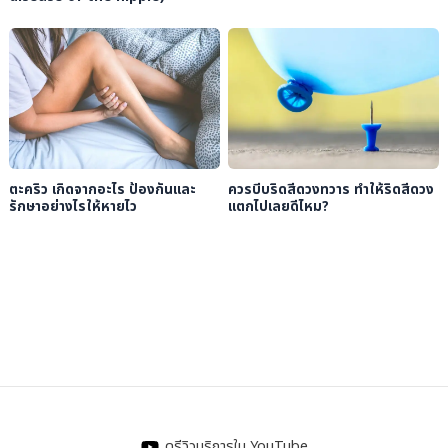
ตะคริว เกิดจากอะไร ป้องกันและ
ควรบีบริดสีดวงทวาร ทำให้ริดสีดวง
รักษาอย่างไรให้หายไว
แตกไปเลยดีไหม?
ดูรีวิวบริการใน YouTube