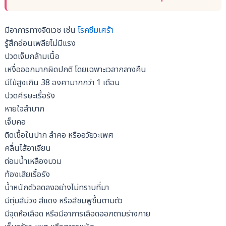
มีอาการทางจิตเวช เช่น
โรคซึมเศร้า
รู้สึกอ่อนเพลียไม่มีแรง
ปวดเจ็บกล้ามเนื้อ
เหงื่อออกมากผิดปกติ โดยเฉพาะเวลากลางคืน
มีไข้สูงเกิน 38 องศามากกว่า 1 เดือน
ปวดศีรษะเรื้อรัง
หายใจลำบาก
เจ็บคอ
ติดเชื้อในปาก ลำคอ หรืออวัยวะเพศ
คลื่นไส้อาเจียน
ต่อมน้ำเหลืองบวม
ท้องเสียเรื้อรัง
น้ำหนักตัวลดลงอย่างไม่ทราบที่มา
มีตุ่มสีม่วง สีแดง หรือสีชมพูขึ้นตามตัว
มีจุดห้อเลือด หรือมีอาการเลือดออกตามร่างกาย