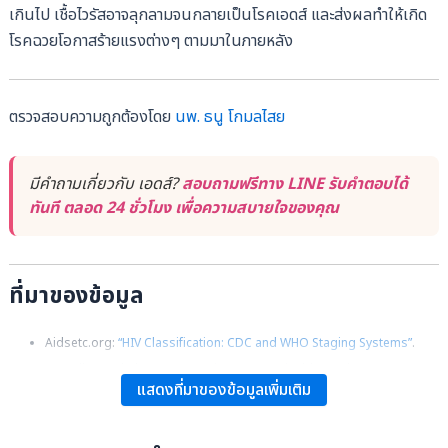
เกินไป เชื้อไวรัสอาจลุกลามจนกลายเป็นโรคเอดส์ และส่งผลทำให้เกิด
โรคฉวยโอกาสร้ายแรงต่างๆ ตามมาในภายหลัง
ตรวจสอบความถูกต้องโดย
นพ. ธนู โกมลไสย
มีคำถามเกี่ยวกับ เอดส์?
สอบถามฟรีทาง LINE รับคำตอบได้
ทันที ตลอด 24 ชั่วโมง เพื่อความสบายใจของคุณ
ที่มาของข้อมูล
Aidsetc.org:
“HIV Classification: CDC and WHO Staging Systems”
.
Reynell L & Trkola A: “HIV Vaccines: An Attainable Goal?”,
Swiss
แสดงที่มาของข้อมูลเพิ่มเติม
Medical Weekly
, 142, w13535.