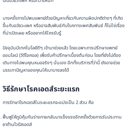
เจ็บอวัยวะเพศ หรือทวารหนัก
บางครั้งการไปพบแพทย์ด้วยปัญหาเกี่ยวกับความผิดปกติต่างๆ ที่เกิด
ขึ้นกับอวัยวะเพศ หรืออาจสัมพันธ์กับโรคทางเพศสัมพันธ์ ก็ไม่ใช่เรื่อง
ที่น่าเปิดเผย หรืออยากให้ใครรับรู้
ปัจจุบันมีเทคโนโลยีดีๆ เข้ามาช่วยแล้ว โดยเฉพาะการปรึกษาแพทย์
ออนไลน์ (วีดีโอคอล) เพื่อรับคำปรึกษาเบื้องต้นก่อน โดยที่ยังไม่ต้อง
เดินทางไปพบคุณหมอจริงๆ นั่นเอง อีกทั้งบริการที่ว่านี้ ยังอาจช่วย
บรรเทาปัญหาของคุณให้เบาบางลงได้
วิธีรักษาโรคเอดส์ระยะแรก
การรักษาโรคเอดส์ในระยะแรกจะแบ่งเป็น 2 ส่วน คือ
ฟื้นฟูให้ภูมิคุ้มกันร่างกายกลับมาแข็งแรงอีกครั้งด้วยการรับประทาน
ยาต้านไวรัสเอดส์