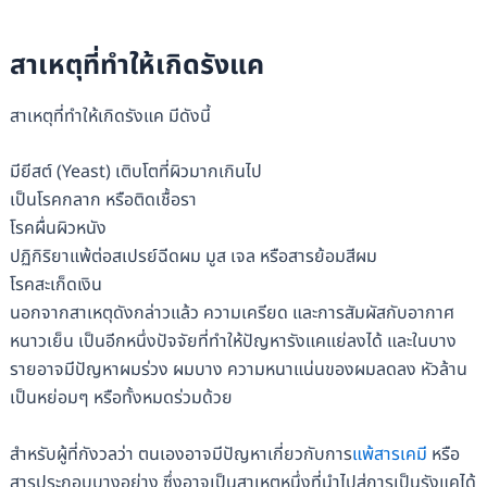
สาเหตุที่ทำให้เกิดรังแค
สาเหตุที่ทำให้เกิดรังแค มีดังนี้
มียีสต์ (Yeast) เติบโตที่ผิวมากเกินไป
เป็นโรคกลาก หรือติดเชื้อรา
โรคผื่นผิวหนัง
ปฏิกิริยาแพ้ต่อสเปรย์ฉีดผม มูส เจล หรือสารย้อมสีผม
โรคสะเก็ดเงิน
นอกจากสาเหตุดังกล่าวแล้ว ความเครียด และการสัมผัสกับอากาศ
หนาวเย็น เป็นอีกหนึ่งปัจจัยที่ทำให้ปัญหารังแคแย่ลงได้ และในบาง
รายอาจมีปัญหาผมร่วง ผมบาง ความหนาแน่นของผมลดลง หัวล้าน
เป็นหย่อมๆ หรือทั้งหมดร่วมด้วย
สำหรับผู้ที่กังวลว่า ตนเองอาจมีปัญหาเกี่ยวกับการ
แพ้สารเคมี
หรือ
สารประกอบบางอย่าง ซึ่งอาจเป็นสาเหตุหนึ่งที่นำไปสู่การเป็นรังแคได้