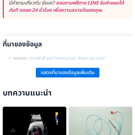
มีคำถามเกี่ยวกับ รังแค?
สอบถามฟรีทาง LINE รับคำตอบได้
ทันที ตลอด 24 ชั่วโมง เพื่อความสบายใจของคุณ
ที่มาของข้อมูล
WebMD:
“Dandruff and Thinning Hair: What’s the Link?”
.
Medical News Today:
“Can Dandruff Lead to Hair Loss? The Link,
แสดงที่มาของข้อมูลเพิ่มเติม
Causes, and Treatments”
.
Healthline:
“Dandruff Hair Loss: Why Dandruff Causes Hair Loss and
บทความแนะนำ
How to Stop”
.