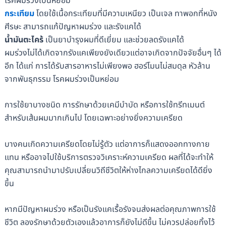
โรคผมร่วงเป็นหย่อม
กระเทียม
โดยใช้เนื้อกระเทียมที่มีความเหนียว เป็นเจล ทาพอกที่หนัง
ศีรษะ สามารถแก้ปัญหาผมร่วง และรังแคได้
น้ำมันตะไคร้
เป็นยาบำรุงผมที่ดีเยี่ยม และช่วยลดรังแคได้
ผมร่วงไม่ได้เกิดจากรังแคเพียงยังเดียวแต่อาจเกิดจากปัจจัยอื่นๆ ได้
อีก ได้แก่ การได้รับสารอาหารไม่เพียงพอ ฮอร์โมนไม่สมดุล หัวล้าน
จากพันธุกรรม โรคผมร่วงเป็นหย่อม
การใช้ยาบางชนิด การรักษาด้วยเคมีบำบัด หรือการใช้ทรีทเมนต์
สำหรับเส้นผมมากเกินไป โดยเฉพาะอย่างยิ่งความเครียด
บางคนเกิดความเครียดโดยไม่รู้ตัว แต่อาการก็แสดงออกทางกาย
แทน หรืออาจไปใช้บริการตรวจวิเคราะห์ความเครียด ผลที่ได้จะทำให้
คุณสามารถนำมาปรับเปลี่ยนวิถีชีวิตให้ห่างไกลความเครียดได้ดียิ่ง
ขึ้น
หากมีปัญหาผมร่วง หรือเป็นรังแคเรื้อรังจนส่งผลต่อคุณภาพการใช้
ชีวิต ลองรักษาด้วยตัวเองแล้วอาการก็ยังไม่ดีขึ้น ไม่ควรปล่อยทิ้งไว้