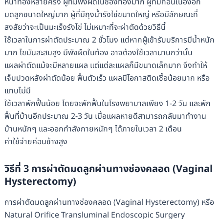
หน้าท้องหลายครั้ง ผู้ที่มีพังผืดในช่องท้องมาก ผู้ที่มีก้อนเนื้องอก
มดลูกขนาดใหญ่มาก ผู้ที่มีถุงน้ำรังไข่ขนาดใหญ่ หรือมีลักษณะที่
สงสัยว่าจะเป็นมะเร็งรังไข่ ไม่เหมาะที่จะผ่าตัดด้วยวิธีนี้
ใช้เวลาในการผ่าตัดประมาณ 2 ชั่วโมง แต่หากผู้เข้ารับบริการมีน้ำหนัก
มาก ไขมันสะสมสูง มีพังผืดในท้อง อาจต้องใช้เวลานานกว่านั้น
แผลผ่าตัดแม้จะมีหลายแผล แต่แต่ละแผลก็มีขนาดเล็กมาก จึงทำให้
เจ็บปวดหลังผ่าตัดน้อย ฟื้นตัวเร็ว แผลมีโอกาสติดเชื้อน้อยมาก หรือ
แทบไม่มี
ใช้เวลาพักฟื้นน้อย โดยจะพักฟื้นในโรงพยาบาลเพียง 1-2 วัน และพัก
ฟื้นที่บ้านอีกประมาณ 2-3 วัน เมื่อแผลหายดีสามารถกลับมาทำงาน
บ้านหนักๆ และออกกำลังกายหนักๆ ได้ภายในเวลา 2 เดือน
ค่าใช้จ่ายค่อนข้างสูง
วิธีที่ 3 การผ่าตัดมดลูกผ่านทางช่องคลอด (Vaginal
Hysterectomy)
การผ่าตัดมดลูกผ่านทางช่องคลอด (Vaginal Hysterectomy) หรือ
Natural Orifice Transluminal Endoscopic Surgery