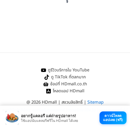
รู้
ดูรีวิวบริการใน YouTube
ดู TikTok ที่ตลกมาก
ช้อปที่ HDmall.co.th
โหลดแอป HDmall
@ 2026 HDmall | สงวนลิขสิทธิ์ |
Sitemap
หา
คลินิกใกล้บ้าน
:
ออกใบรับรองแพทย์
|
ตรวจรักษาไข้หวัด
|
ตรวจสุขภาพทั่วไป
อยากรู้แคลอรี แค่ถ่ายรูปอาหาร!
ดาวน์โหลด
แอปเลย (ฟรี)
ใช้แอปนับแคลอรีฟรีใน HDmall ได้เลย