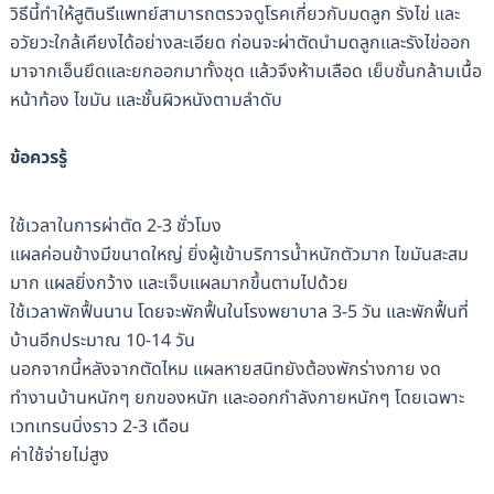
วิธีนี้ทำให้สูตินรีแพทย์สามารถตรวจดูโรคเกี่ยวกับมดลูก รังไข่ และ
อวัยวะใกล้เคียงได้อย่างละเอียด ก่อนจะผ่าตัดนำมดลูกและรังไข่ออก
มาจากเอ็นยึดและยกออกมาทั้งชุด แล้วจึงห้ามเลือด เย็บชั้นกล้ามเนื้อ
หน้าท้อง ไขมัน และชั้นผิวหนังตามลำดับ
ข้อควรรู้
ใช้เวลาในการผ่าตัด 2-3 ชั่วโมง
แผลค่อนข้างมีขนาดใหญ่ ยิ่งผู้เข้าบริการน้ำหนักตัวมาก ไขมันสะสม
มาก แผลยิ่งกว้าง และเจ็บแผลมากขึ้นตามไปด้วย
ใช้เวลาพักฟื้นนาน โดยจะพักฟื้นในโรงพยาบาล 3-5 วัน และพักฟื้นที่
บ้านอีกประมาณ 10-14 วัน
นอกจากนี้หลังจากตัดไหม แผลหายสนิทยังต้องพักร่างกาย งด
ทำงานบ้านหนักๆ ยกของหนัก และออกกำลังกายหนักๆ โดยเฉพาะ
เวทเทรนนิ่งราว 2-3 เดือน
ค่าใช้จ่ายไม่สูง