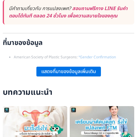
มีคำถามเกี่ยวกับ การแปลงเพศ?
สอบถามฟรีทาง LINE รับคำ
ตอบได้ทันที ตลอด 24 ชั่วโมง เพื่อความสบายใจของคุณ
ที่มาของข้อมูล
American Society of Plastic Surgeons:
“Gender Confirmation
Surgeries”
.
แสดงที่มาของข้อมูลเพิ่มเติม
Arch Plast Surg:
“Mastectomy in Female-to-Male Transgender Patients:
A Single-Center 24-Year Retrospective Analysis”
.
บทความแนะนำ
Poonpismai Suwajo, Pronthep Pungrasmi, et al.:
“The Development of
Sex Reassignment Surgery in Thailand: A Social Perspective”
.
The International Center for Transgender Care:
“Mastectomy (Top
Surgery)”
.